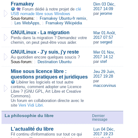
Framakey
Dim 03 Déc,
2017 14:09
Forum dédié à notre projet de
clé
par
jerome
USB nomade libre sous Windows
Sous-forums:
Framakey Ubuntu-fr remix
,
Les WebApps
,
Framakey Wikipédia
GNU/Linux - La migration
Mar 01 Août,
2017 07:57
Perdu dans la migration ? Demandez votre
par
serged
chemin, on peut peut-être vous aider.
GNU/Linux - J'y suis, j'y reste
Mer 01 Nov,
2017 14:12
Au quotidien encore quelques soucis ?
par
stef
Sous-forum:
Destination Ubuntu
Mise sous licence libre :
Jeu 29 Juin,
2017 19:28
questions pratiques et juridiques
par
Libérer les logiciels et tout autre
maccorvinus
contenu, comment adopter une Licence
Libre ? (GNU GPL, Art Libre et Creative
Commons).
Un forum en collaboration directe avec le
site
Veni Vidi Libri
.
La philosophie du libre
Dernier
message
L'actualité du libre
Lun 04 Déc,
2017 19:23
Fil continu d'informations sur tout ce qui