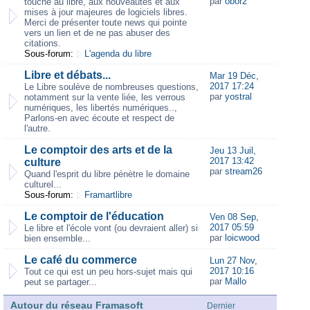
par
obor2
touche au libre, aux nouveautés et aux
mises à jour majeures de logiciels libres.
Merci de présenter toute news qui pointe
vers un lien et de ne pas abuser des
citations.
Sous-forum:
L'agenda du libre
Libre et débats...
Mar 19 Déc,
2017 17:24
Le Libre soulève de nombreuses questions,
par
yostral
notamment sur la vente liée, les verrous
numériques, les libertés numériques..,
Parlons-en avec écoute et respect de
l'autre.
Le comptoir des arts et de la
Jeu 13 Juil,
2017 13:42
culture
par
stream26
Quand l'esprit du libre pénètre le domaine
culturel...
Sous-forum:
Framartlibre
Le comptoir de l'éducation
Ven 08 Sep,
2017 05:59
Le libre et l'école vont (ou devraient aller) si
par
loicwood
bien ensemble...
Le café du commerce
Lun 27 Nov,
2017 10:16
Tout ce qui est un peu hors-sujet mais qui
par
Mallo
peut se partager...
Autour du réseau Framasoft
Dernier