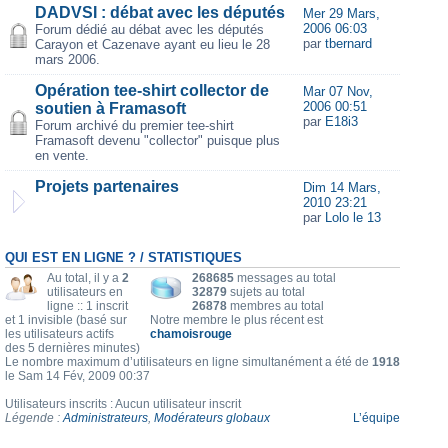
DADVSI : débat avec les députés
Mer 29 Mars,
2006 06:03
Forum dédié au débat avec les députés
par
tbernard
Carayon et Cazenave ayant eu lieu le 28
mars 2006.
Opération tee-shirt collector de
Mar 07 Nov,
2006 00:51
soutien à Framasoft
par
E18i3
Forum archivé du premier tee-shirt
Framasoft devenu "collector" puisque plus
en vente.
Projets partenaires
Dim 14 Mars,
2010 23:21
par
Lolo le 13
QUI EST EN LIGNE ? / STATISTIQUES
Au total, il y a
2
268685
messages au total
utilisateurs en
32879
sujets au total
ligne :: 1 inscrit
26878
membres au total
et 1 invisible (basé sur
Notre membre le plus récent est
les utilisateurs actifs
chamoisrouge
des 5 dernières minutes)
Le nombre maximum d’utilisateurs en ligne simultanément a été de
1918
le Sam 14 Fév, 2009 00:37
Utilisateurs inscrits : Aucun utilisateur inscrit
Légende :
Administrateurs
,
Modérateurs globaux
L’équipe