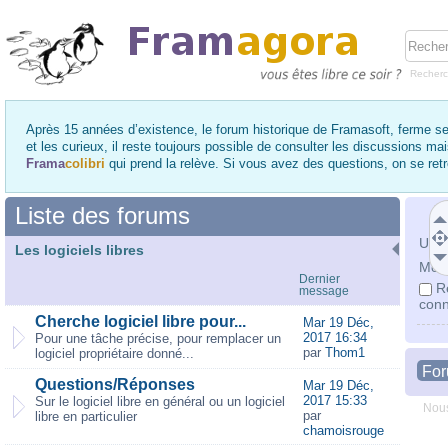
Recher
Après 15 années d’existence, le forum historique de Framasoft, ferme se
et les curieux, il reste toujours possible de consulter les discussions ma
Frama
colibri
qui prend la relève. Si vous avez des questions, on se re
Liste des forums
Utili
Les logiciels libres
Mot 
Dernier
R
message
conn
Cherche logiciel libre pour...
Mar 19 Déc,
2017 16:34
Pour une tâche précise, pour remplacer un
par
Thom1
logiciel propriétaire donné...
Fo
Questions/Réponses
Mar 19 Déc,
2017 15:33
Sur le logiciel libre en général ou un logiciel
Nous
par
libre en particulier
chamoisrouge