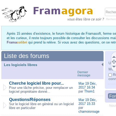
Recher
Après 15 années d’existence, le forum historique de Framasoft, ferme se
et les curieux, il reste toujours possible de consulter les discussions ma
Frama
colibri
qui prend la relève. Si vous avez des questions, on se re
Liste des forums
Utili
Les logiciels libres
Mot 
Dernier
R
message
conn
Cherche logiciel libre pour...
Mar 19 Déc,
2017 16:34
Pour une tâche précise, pour remplacer un
par
Thom1
logiciel propriétaire donné...
Fo
Questions/Réponses
Mar 19 Déc,
2017 15:33
Sur le logiciel libre en général ou un logiciel
Nous
par
libre en particulier
chamoisrouge