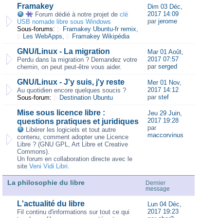
Framakey
Dim 03 Déc,
2017 14:09
Forum dédié à notre projet de
clé
par
jerome
USB nomade libre sous Windows
Sous-forums:
Framakey Ubuntu-fr remix
,
Les WebApps
,
Framakey Wikipédia
GNU/Linux - La migration
Mar 01 Août,
2017 07:57
Perdu dans la migration ? Demandez votre
par
serged
chemin, on peut peut-être vous aider.
GNU/Linux - J'y suis, j'y reste
Mer 01 Nov,
2017 14:12
Au quotidien encore quelques soucis ?
par
stef
Sous-forum:
Destination Ubuntu
Mise sous licence libre :
Jeu 29 Juin,
2017 19:28
questions pratiques et juridiques
par
Libérer les logiciels et tout autre
maccorvinus
contenu, comment adopter une Licence
Libre ? (GNU GPL, Art Libre et Creative
Commons).
Un forum en collaboration directe avec le
site
Veni Vidi Libri
.
La philosophie du libre
Dernier
message
L'actualité du libre
Lun 04 Déc,
2017 19:23
Fil continu d'informations sur tout ce qui