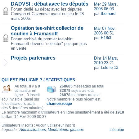
DADVSI : débat avec les députés
Mer 29 Mars,
2006 06:03
Forum dédié au débat avec les députés
par
tbernard
Carayon et Cazenave ayant eu lieu le 28
mars 2006.
Opération tee-shirt collector de
Mar 07 Nov,
2006 00:51
soutien à Framasoft
par
E18i3
Forum archivé du premier tee-shirt
Framasoft devenu "collector" puisque plus
en vente.
Projets partenaires
Dim 14 Mars,
2010 23:21
par
Lolo le 13
QUI EST EN LIGNE ? / STATISTIQUES
Au total, il y a
0
268685
messages au total
utilisateur en
32879
sujets au total
ligne :: 0 inscrit
26878
membres au total
et 0 invisible (basé sur
Notre membre le plus récent est
les utilisateurs actifs
chamoisrouge
des 5 dernières minutes)
Le nombre maximum d’utilisateurs en ligne simultanément a été de
1918
le Sam 14 Fév, 2009 00:37
Utilisateurs inscrits : Aucun utilisateur inscrit
Légende :
Administrateurs
,
Modérateurs globaux
L’équipe