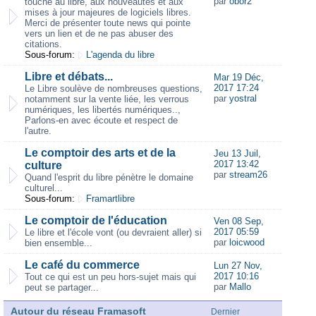
par
obor2
touche au libre, aux nouveautés et aux
mises à jour majeures de logiciels libres.
Merci de présenter toute news qui pointe
vers un lien et de ne pas abuser des
citations.
Sous-forum:
L'agenda du libre
Libre et débats...
Mar 19 Déc,
2017 17:24
Le Libre soulève de nombreuses questions,
par
yostral
notamment sur la vente liée, les verrous
numériques, les libertés numériques..,
Parlons-en avec écoute et respect de
l'autre.
Le comptoir des arts et de la
Jeu 13 Juil,
2017 13:42
culture
par
stream26
Quand l'esprit du libre pénètre le domaine
culturel...
Sous-forum:
Framartlibre
Le comptoir de l'éducation
Ven 08 Sep,
2017 05:59
Le libre et l'école vont (ou devraient aller) si
par
loicwood
bien ensemble...
Le café du commerce
Lun 27 Nov,
2017 10:16
Tout ce qui est un peu hors-sujet mais qui
par
Mallo
peut se partager...
Autour du réseau Framasoft
Dernier