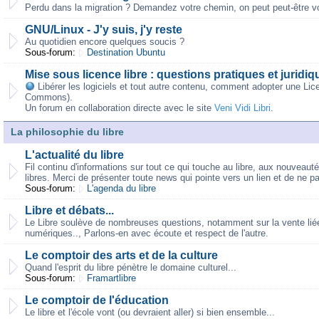
Perdu dans la migration ? Demandez votre chemin, on peut peut-être vo
GNU/Linux - J'y suis, j'y reste
Au quotidien encore quelques soucis ?
Sous-forum:
Destination Ubuntu
Mise sous licence libre : questions pratiques et juridiq
Libérer les logiciels et tout autre contenu, comment adopter une Lic
Commons).
Un forum en collaboration directe avec le site
Veni Vidi Libri
.
La philosophie du libre
L'actualité du libre
Fil continu d'informations sur tout ce qui touche au libre, aux nouveaut
libres. Merci de présenter toute news qui pointe vers un lien et de ne p
Sous-forum:
L'agenda du libre
Libre et débats...
Le Libre soulève de nombreuses questions, notamment sur la vente liée,
numériques.., Parlons-en avec écoute et respect de l'autre.
Le comptoir des arts et de la culture
Quand l'esprit du libre pénètre le domaine culturel...
Sous-forum:
Framartlibre
Le comptoir de l'éducation
Le libre et l'école vont (ou devraient aller) si bien ensemble...