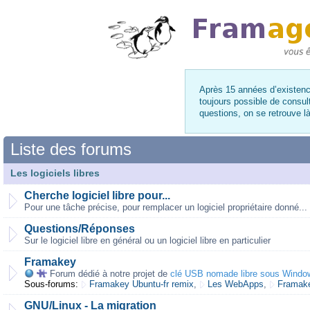
Après 15 années d’existence
toujours possible de consul
questions, on se retrouve 
Liste des forums
Les logiciels libres
Cherche logiciel libre pour...
Pour une tâche précise, pour remplacer un logiciel propriétaire donné...
Questions/Réponses
Sur le logiciel libre en général ou un logiciel libre en particulier
Framakey
Forum dédié à notre projet de
clé USB nomade libre sous Windo
Sous-forums:
Framakey Ubuntu-fr remix
,
Les WebApps
,
Framake
GNU/Linux - La migration