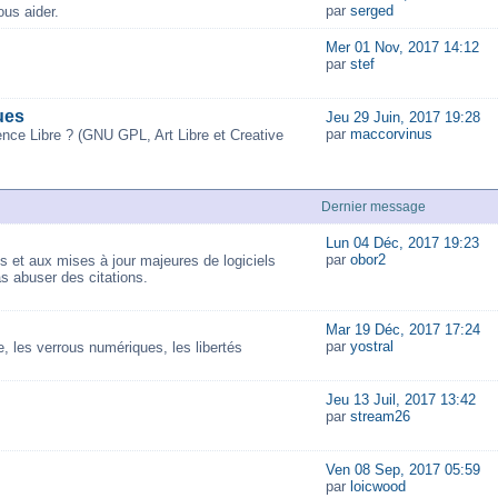
par
serged
us aider.
Mer 01 Nov, 2017 14:12
par
stef
ues
Jeu 29 Juin, 2017 19:28
par
maccorvinus
ence Libre ? (GNU GPL, Art Libre et Creative
Dernier message
Lun 04 Déc, 2017 19:23
par
obor2
és et aux mises à jour majeures de logiciels
as abuser des citations.
Mar 19 Déc, 2017 17:24
par
yostral
 les verrous numériques, les libertés
Jeu 13 Juil, 2017 13:42
par
stream26
Ven 08 Sep, 2017 05:59
par
loicwood