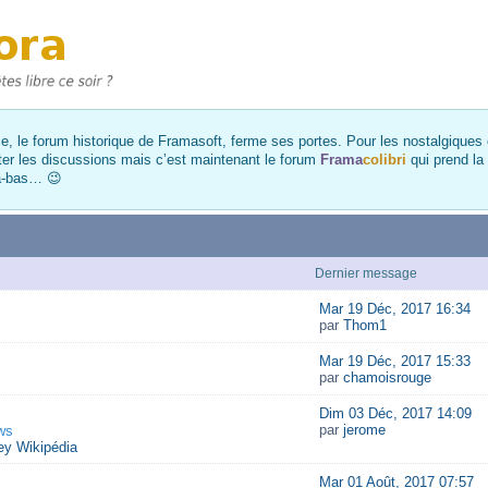
, le forum historique de Framasoft, ferme ses portes. Pour les nostalgiques et
ter les discussions mais c’est maintenant le forum
Frama
colibri
qui prend la
là-bas… 😉
Dernier message
Mar 19 Déc, 2017 16:34
par
Thom1
Mar 19 Déc, 2017 15:33
par
chamoisrouge
Dim 03 Déc, 2017 14:09
par
jerome
ws
y Wikipédia
Mar 01 Août, 2017 07:57