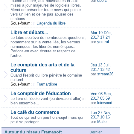
par
obor2
touche au libre, aux nouveautés et aux
mises à jour majeures de logiciels libres.
Merci de présenter toute news qui pointe
vers un lien et de ne pas abuser des
citations.
Sous-forum:
L'agenda du libre
Libre et débats...
Mar 19 Déc,
2017 17:24
Le Libre soulève de nombreuses questions,
par
yostral
notamment sur la vente liée, les verrous
numériques, les libertés numériques..,
Parlons-en avec écoute et respect de
l'autre.
Le comptoir des arts et de la
Jeu 13 Juil,
2017 13:42
culture
par
stream26
Quand l'esprit du libre pénètre le domaine
culturel...
Sous-forum:
Framartlibre
Le comptoir de l'éducation
Ven 08 Sep,
2017 05:59
Le libre et l'école vont (ou devraient aller) si
par
loicwood
bien ensemble...
Le café du commerce
Lun 27 Nov,
2017 10:16
Tout ce qui est un peu hors-sujet mais qui
par
Mallo
peut se partager...
Autour du réseau Framasoft
Dernier