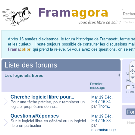
Recher
Après 15 années d’existence, le forum historique de Framasoft, ferme se
et les curieux, il reste toujours possible de consulter les discussions ma
Frama
colibri
qui prend la relève. Si vous avez des questions, on se re
Liste des forums
Utili
Les logiciels libres
Mot 
Dernier
R
message
conn
Cherche logiciel libre pour...
Mar 19 Déc,
2017 16:34
Pour une tâche précise, pour remplacer un
par
Thom1
logiciel propriétaire donné...
Fo
Questions/Réponses
Mar 19 Déc,
2017 15:33
Sur le logiciel libre en général ou un logiciel
Nous
par
libre en particulier
chamoisrouge