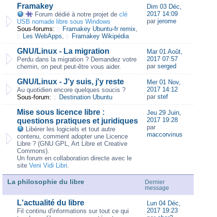
Framakey
Dim 03 Déc,
2017 14:09
Forum dédié à notre projet de
clé
par
jerome
USB nomade libre sous Windows
Sous-forums:
Framakey Ubuntu-fr remix
,
Les WebApps
,
Framakey Wikipédia
GNU/Linux - La migration
Mar 01 Août,
2017 07:57
Perdu dans la migration ? Demandez votre
par
serged
chemin, on peut peut-être vous aider.
GNU/Linux - J'y suis, j'y reste
Mer 01 Nov,
2017 14:12
Au quotidien encore quelques soucis ?
par
stef
Sous-forum:
Destination Ubuntu
Mise sous licence libre :
Jeu 29 Juin,
2017 19:28
questions pratiques et juridiques
par
Libérer les logiciels et tout autre
maccorvinus
contenu, comment adopter une Licence
Libre ? (GNU GPL, Art Libre et Creative
Commons).
Un forum en collaboration directe avec le
site
Veni Vidi Libri
.
La philosophie du libre
Dernier
message
L'actualité du libre
Lun 04 Déc,
2017 19:23
Fil continu d'informations sur tout ce qui