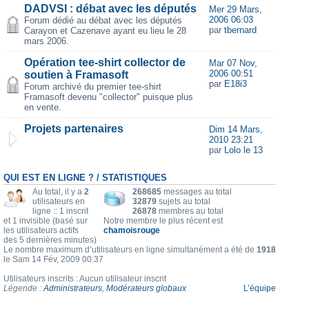
DADVSI : débat avec les députés
Mer 29 Mars,
2006 06:03
Forum dédié au débat avec les députés
par
tbernard
Carayon et Cazenave ayant eu lieu le 28
mars 2006.
Opération tee-shirt collector de
Mar 07 Nov,
2006 00:51
soutien à Framasoft
par
E18i3
Forum archivé du premier tee-shirt
Framasoft devenu "collector" puisque plus
en vente.
Projets partenaires
Dim 14 Mars,
2010 23:21
par
Lolo le 13
QUI EST EN LIGNE ? / STATISTIQUES
Au total, il y a
2
268685
messages au total
utilisateurs en
32879
sujets au total
ligne :: 1 inscrit
26878
membres au total
et 1 invisible (basé sur
Notre membre le plus récent est
les utilisateurs actifs
chamoisrouge
des 5 dernières minutes)
Le nombre maximum d’utilisateurs en ligne simultanément a été de
1918
le Sam 14 Fév, 2009 00:37
Utilisateurs inscrits : Aucun utilisateur inscrit
Légende :
Administrateurs
,
Modérateurs globaux
L’équipe