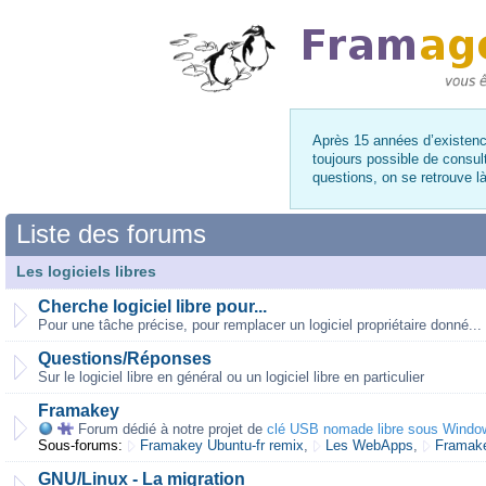
Après 15 années d’existence
toujours possible de consul
questions, on se retrouve 
Liste des forums
Les logiciels libres
Cherche logiciel libre pour...
Pour une tâche précise, pour remplacer un logiciel propriétaire donné...
Questions/Réponses
Sur le logiciel libre en général ou un logiciel libre en particulier
Framakey
Forum dédié à notre projet de
clé USB nomade libre sous Windo
Sous-forums:
Framakey Ubuntu-fr remix
,
Les WebApps
,
Framake
GNU/Linux - La migration