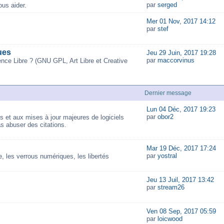
par
serged
us aider.
Mer 01 Nov, 2017 14:12
par
stef
ues
Jeu 29 Juin, 2017 19:28
par
maccorvinus
ence Libre ? (GNU GPL, Art Libre et Creative
Dernier message
Lun 04 Déc, 2017 19:23
par
obor2
és et aux mises à jour majeures de logiciels
as abuser des citations.
Mar 19 Déc, 2017 17:24
par
yostral
 les verrous numériques, les libertés
Jeu 13 Juil, 2017 13:42
par
stream26
Ven 08 Sep, 2017 05:59
par
loicwood