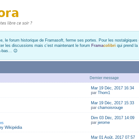
, le forum historique de Framasoft, ferme ses portes. Pour les nostalgiques et
ter les discussions mais c’est maintenant le forum
Frama
colibri
qui prend la
là-bas… 😉
Dernier message
Mar 19 Déc, 2017 16:34
par
Thom1
Mar 19 Déc, 2017 15:33
par
chamoisrouge
Dim 03 Déc, 2017 14:09
par
jerome
ws
y Wikipédia
Mar 01 Août, 2017 07:57