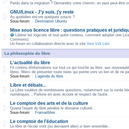
Perdu dans la migration ? Demandez votre chemin, on peut peut-être vo
GNU/Linux - J'y suis, j'y reste
Au quotidien encore quelques soucis ?
Sous-forum:
Destination Ubuntu
Mise sous licence libre : questions pratiques et juridiq
Libérer les logiciels et tout autre contenu, comment adopter une Lic
Commons).
Un forum en collaboration directe avec le site
Veni Vidi Libri
.
La philosophie du libre
L'actualité du libre
Fil continu d'informations sur tout ce qui touche au libre, aux nouveaut
libres. Merci de présenter toute news qui pointe vers un lien et de ne p
Sous-forum:
L'agenda du libre
Libre et débats...
Le Libre soulève de nombreuses questions, notamment sur la vente liée,
numériques.., Parlons-en avec écoute et respect de l'autre.
Le comptoir des arts et de la culture
Quand l'esprit du libre pénètre le domaine culturel...
Sous-forum:
Framartlibre
Le comptoir de l'éducation
Le libre et l'école vont (ou devraient aller) si bien ensemble...