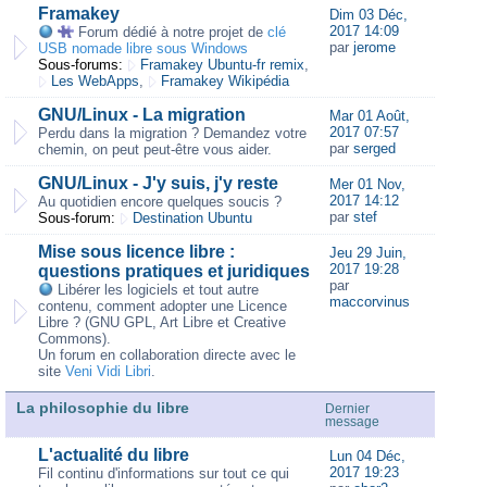
Framakey
Dim 03 Déc,
2017 14:09
Forum dédié à notre projet de
clé
par
jerome
USB nomade libre sous Windows
Sous-forums:
Framakey Ubuntu-fr remix
,
Les WebApps
,
Framakey Wikipédia
GNU/Linux - La migration
Mar 01 Août,
2017 07:57
Perdu dans la migration ? Demandez votre
par
serged
chemin, on peut peut-être vous aider.
GNU/Linux - J'y suis, j'y reste
Mer 01 Nov,
2017 14:12
Au quotidien encore quelques soucis ?
par
stef
Sous-forum:
Destination Ubuntu
Mise sous licence libre :
Jeu 29 Juin,
2017 19:28
questions pratiques et juridiques
par
Libérer les logiciels et tout autre
maccorvinus
contenu, comment adopter une Licence
Libre ? (GNU GPL, Art Libre et Creative
Commons).
Un forum en collaboration directe avec le
site
Veni Vidi Libri
.
La philosophie du libre
Dernier
message
L'actualité du libre
Lun 04 Déc,
2017 19:23
Fil continu d'informations sur tout ce qui