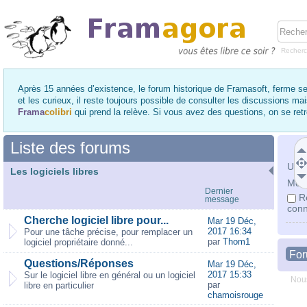
Recher
Après 15 années d’existence, le forum historique de Framasoft, ferme se
et les curieux, il reste toujours possible de consulter les discussions ma
Frama
colibri
qui prend la relève. Si vous avez des questions, on se re
Liste des forums
Utili
Les logiciels libres
Mot 
Dernier
R
message
conn
Cherche logiciel libre pour...
Mar 19 Déc,
2017 16:34
Pour une tâche précise, pour remplacer un
par
Thom1
logiciel propriétaire donné...
Fo
Questions/Réponses
Mar 19 Déc,
2017 15:33
Sur le logiciel libre en général ou un logiciel
Nous
par
libre en particulier
chamoisrouge