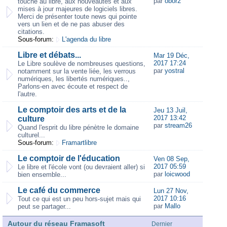
par
obor2
touche au libre, aux nouveautés et aux
mises à jour majeures de logiciels libres.
Merci de présenter toute news qui pointe
vers un lien et de ne pas abuser des
citations.
Sous-forum:
L'agenda du libre
Libre et débats...
Mar 19 Déc,
2017 17:24
Le Libre soulève de nombreuses questions,
par
yostral
notamment sur la vente liée, les verrous
numériques, les libertés numériques..,
Parlons-en avec écoute et respect de
l'autre.
Le comptoir des arts et de la
Jeu 13 Juil,
2017 13:42
culture
par
stream26
Quand l'esprit du libre pénètre le domaine
culturel...
Sous-forum:
Framartlibre
Le comptoir de l'éducation
Ven 08 Sep,
2017 05:59
Le libre et l'école vont (ou devraient aller) si
par
loicwood
bien ensemble...
Le café du commerce
Lun 27 Nov,
2017 10:16
Tout ce qui est un peu hors-sujet mais qui
par
Mallo
peut se partager...
Autour du réseau Framasoft
Dernier