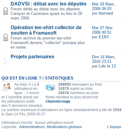
DADVSI : débat avec les députés
Mer 29 Mars,
2006 06:03
Forum dédié au débat avec les députés
par
tbernard
Carayon et Cazenave ayant eu lieu le 28
mars 2006.
Opération tee-shirt collector de
Mar 07 Nov,
2006 00:51
soutien à Framasoft
par
E18i3
Forum archivé du premier tee-shirt
Framasoft devenu "collector" puisque plus
en vente.
Projets partenaires
Dim 14 Mars,
2010 23:21
par
Lolo le 13
QUI EST EN LIGNE ? / STATISTIQUES
Au total, il y a
2
268685
messages au total
utilisateurs en
32879
sujets au total
ligne :: 1 inscrit
26878
membres au total
et 1 invisible (basé sur
Notre membre le plus récent est
les utilisateurs actifs
chamoisrouge
des 5 dernières minutes)
Le nombre maximum d’utilisateurs en ligne simultanément a été de
1918
le Sam 14 Fév, 2009 00:37
Utilisateurs inscrits : Aucun utilisateur inscrit
Légende :
Administrateurs
,
Modérateurs globaux
L’équipe