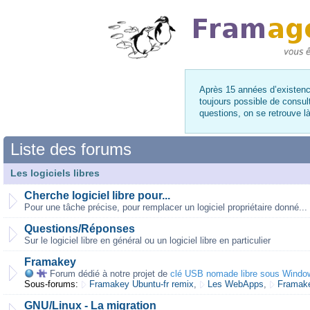
Après 15 années d’existence
toujours possible de consul
questions, on se retrouve 
Liste des forums
Les logiciels libres
Cherche logiciel libre pour...
Pour une tâche précise, pour remplacer un logiciel propriétaire donné...
Questions/Réponses
Sur le logiciel libre en général ou un logiciel libre en particulier
Framakey
Forum dédié à notre projet de
clé USB nomade libre sous Windo
Sous-forums:
Framakey Ubuntu-fr remix
,
Les WebApps
,
Framake
GNU/Linux - La migration