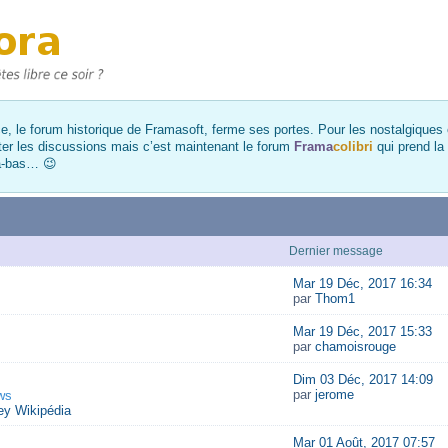
, le forum historique de Framasoft, ferme ses portes. Pour les nostalgiques et
ter les discussions mais c’est maintenant le forum
Frama
colibri
qui prend la
là-bas… 😉
Dernier message
Mar 19 Déc, 2017 16:34
par
Thom1
Mar 19 Déc, 2017 15:33
par
chamoisrouge
Dim 03 Déc, 2017 14:09
par
jerome
ws
y Wikipédia
Mar 01 Août, 2017 07:57