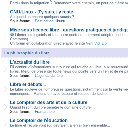
Perdu dans la migration ? Demandez votre chemin, on peut peut-être vo
GNU/Linux - J'y suis, j'y reste
Au quotidien encore quelques soucis ?
Sous-forum:
Destination Ubuntu
Mise sous licence libre : questions pratiques et juridiq
Libérer les logiciels et tout autre contenu, comment adopter une Lic
Commons).
Un forum en collaboration directe avec le site
Veni Vidi Libri
.
La philosophie du libre
L'actualité du libre
Fil continu d'informations sur tout ce qui touche au libre, aux nouveaut
libres. Merci de présenter toute news qui pointe vers un lien et de ne p
Sous-forum:
L'agenda du libre
Libre et débats...
Le Libre soulève de nombreuses questions, notamment sur la vente liée,
numériques.., Parlons-en avec écoute et respect de l'autre.
Le comptoir des arts et de la culture
Quand l'esprit du libre pénètre le domaine culturel...
Sous-forum:
Framartlibre
Le comptoir de l'éducation
Le libre et l'école vont (ou devraient aller) si bien ensemble...