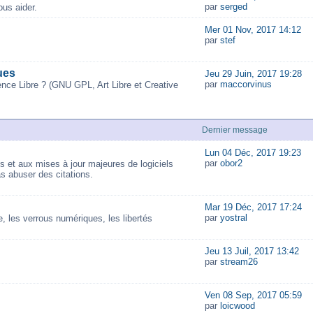
par
serged
us aider.
Mer 01 Nov, 2017 14:12
par
stef
ues
Jeu 29 Juin, 2017 19:28
par
maccorvinus
ence Libre ? (GNU GPL, Art Libre et Creative
Dernier message
Lun 04 Déc, 2017 19:23
par
obor2
és et aux mises à jour majeures de logiciels
as abuser des citations.
Mar 19 Déc, 2017 17:24
par
yostral
 les verrous numériques, les libertés
Jeu 13 Juil, 2017 13:42
par
stream26
Ven 08 Sep, 2017 05:59
par
loicwood