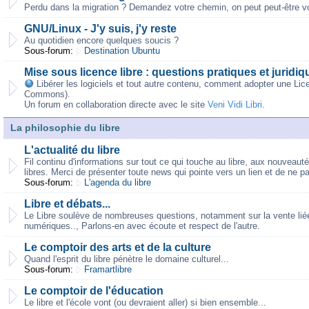
Perdu dans la migration ? Demandez votre chemin, on peut peut-être vo
GNU/Linux - J'y suis, j'y reste
Au quotidien encore quelques soucis ?
Sous-forum:
Destination Ubuntu
Mise sous licence libre : questions pratiques et juridiq
Libérer les logiciels et tout autre contenu, comment adopter une Lic
Commons).
Un forum en collaboration directe avec le site
Veni Vidi Libri
.
La philosophie du libre
L'actualité du libre
Fil continu d'informations sur tout ce qui touche au libre, aux nouveaut
libres. Merci de présenter toute news qui pointe vers un lien et de ne p
Sous-forum:
L'agenda du libre
Libre et débats...
Le Libre soulève de nombreuses questions, notamment sur la vente liée,
numériques.., Parlons-en avec écoute et respect de l'autre.
Le comptoir des arts et de la culture
Quand l'esprit du libre pénètre le domaine culturel...
Sous-forum:
Framartlibre
Le comptoir de l'éducation
Le libre et l'école vont (ou devraient aller) si bien ensemble...