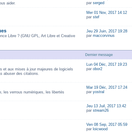
par
serged
us aider.
Mer 01 Nov, 2017 14:12
par
stef
ues
Jeu 29 Juin, 2017 19:28
par
maccorvinus
ence Libre ? (GNU GPL, Art Libre et Creative
Dernier message
Lun 04 Déc, 2017 19:23
par
obor2
és et aux mises à jour majeures de logiciels
as abuser des citations.
Mar 19 Déc, 2017 17:24
par
yostral
 les verrous numériques, les libertés
Jeu 13 Juil, 2017 13:42
par
stream26
Ven 08 Sep, 2017 05:59
par
loicwood