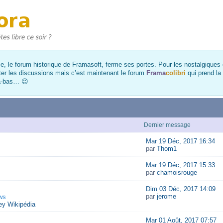
, le forum historique de Framasoft, ferme ses portes. Pour les nostalgiques et
ter les discussions mais c’est maintenant le forum
Frama
colibri
qui prend la
là-bas… 😉
Dernier message
Mar 19 Déc, 2017 16:34
par
Thom1
Mar 19 Déc, 2017 15:33
par
chamoisrouge
Dim 03 Déc, 2017 14:09
par
jerome
ws
y Wikipédia
Mar 01 Août, 2017 07:57