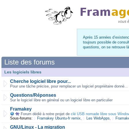
Après 15 années d’existence
toujours possible de consul
questions, on se retrouve 
Liste des forums
Les logiciels libres
Cherche logiciel libre pour...
Pour une tâche précise, pour remplacer un logiciel propriétaire donné...
Questions/Réponses
Sur le logiciel libre en général ou un logiciel libre en particulier
Framakey
Forum dédié à notre projet de
clé USB nomade libre sous Windo
Sous-forums:
Framakey Ubuntu-fr remix
,
Les WebApps
,
Framake
GNU/Linux - La migration