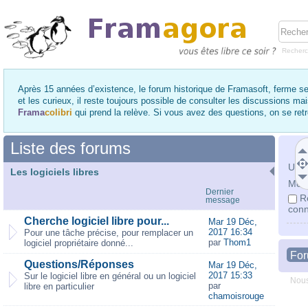
Recher
Après 15 années d’existence, le forum historique de Framasoft, ferme se
et les curieux, il reste toujours possible de consulter les discussions ma
Frama
colibri
qui prend la relève. Si vous avez des questions, on se re
Liste des forums
Utili
Les logiciels libres
Mot 
Dernier
R
message
conn
Cherche logiciel libre pour...
Mar 19 Déc,
2017 16:34
Pour une tâche précise, pour remplacer un
par
Thom1
logiciel propriétaire donné...
Fo
Questions/Réponses
Mar 19 Déc,
2017 15:33
Sur le logiciel libre en général ou un logiciel
Nous
par
libre en particulier
chamoisrouge