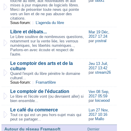
par
obor2
touche au libre, aux nouveautés et aux
mises à jour majeures de logiciels libres.
Merci de présenter toute news qui pointe
vers un lien et de ne pas abuser des
citations.
Sous-forum:
L'agenda du libre
Libre et débats...
Mar 19 Déc,
2017 17:24
Le Libre soulève de nombreuses questions,
par
yostral
notamment sur la vente liée, les verrous
numériques, les libertés numériques..,
Parlons-en avec écoute et respect de
l'autre.
Le comptoir des arts et de la
Jeu 13 Juil,
2017 13:42
culture
par
stream26
Quand l'esprit du libre pénètre le domaine
culturel...
Sous-forum:
Framartlibre
Le comptoir de l'éducation
Ven 08 Sep,
2017 05:59
Le libre et l'école vont (ou devraient aller) si
par
loicwood
bien ensemble...
Le café du commerce
Lun 27 Nov,
2017 10:16
Tout ce qui est un peu hors-sujet mais qui
par
Mallo
peut se partager...
Autour du réseau Framasoft
Dernier