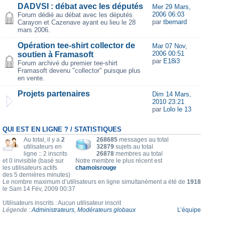
DADVSI : débat avec les députés
Mer 29 Mars,
2006 06:03
Forum dédié au débat avec les députés
par
tbernard
Carayon et Cazenave ayant eu lieu le 28
mars 2006.
Opération tee-shirt collector de
Mar 07 Nov,
2006 00:51
soutien à Framasoft
par
E18i3
Forum archivé du premier tee-shirt
Framasoft devenu "collector" puisque plus
en vente.
Projets partenaires
Dim 14 Mars,
2010 23:21
par
Lolo le 13
QUI EST EN LIGNE ? / STATISTIQUES
Au total, il y a
2
268685
messages au total
utilisateurs en
32879
sujets au total
ligne :: 2 inscrits
26878
membres au total
et 0 invisible (basé sur
Notre membre le plus récent est
les utilisateurs actifs
chamoisrouge
des 5 dernières minutes)
Le nombre maximum d’utilisateurs en ligne simultanément a été de
1918
le Sam 14 Fév, 2009 00:37
Utilisateurs inscrits : Aucun utilisateur inscrit
Légende :
Administrateurs
,
Modérateurs globaux
L’équipe