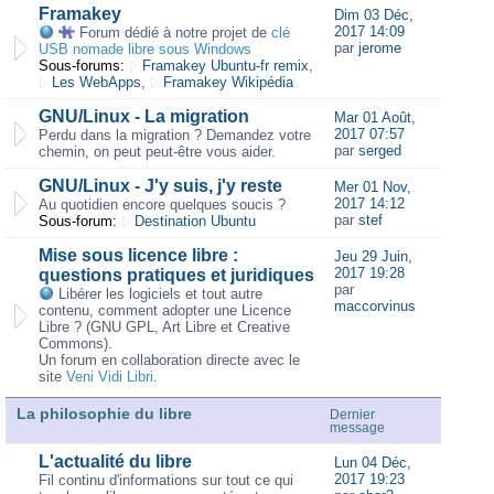
Framakey
Dim 03 Déc,
2017 14:09
Forum dédié à notre projet de
clé
par
jerome
USB nomade libre sous Windows
Sous-forums:
Framakey Ubuntu-fr remix
,
Les WebApps
,
Framakey Wikipédia
GNU/Linux - La migration
Mar 01 Août,
2017 07:57
Perdu dans la migration ? Demandez votre
par
serged
chemin, on peut peut-être vous aider.
GNU/Linux - J'y suis, j'y reste
Mer 01 Nov,
2017 14:12
Au quotidien encore quelques soucis ?
par
stef
Sous-forum:
Destination Ubuntu
Mise sous licence libre :
Jeu 29 Juin,
2017 19:28
questions pratiques et juridiques
par
Libérer les logiciels et tout autre
maccorvinus
contenu, comment adopter une Licence
Libre ? (GNU GPL, Art Libre et Creative
Commons).
Un forum en collaboration directe avec le
site
Veni Vidi Libri
.
La philosophie du libre
Dernier
message
L'actualité du libre
Lun 04 Déc,
2017 19:23
Fil continu d'informations sur tout ce qui