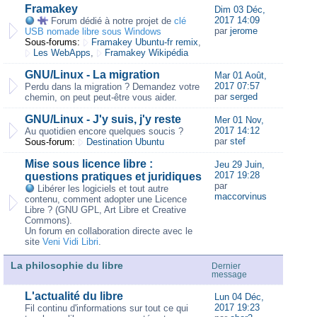
Framakey
Dim 03 Déc,
2017 14:09
Forum dédié à notre projet de
clé
par
jerome
USB nomade libre sous Windows
Sous-forums:
Framakey Ubuntu-fr remix
,
Les WebApps
,
Framakey Wikipédia
GNU/Linux - La migration
Mar 01 Août,
2017 07:57
Perdu dans la migration ? Demandez votre
par
serged
chemin, on peut peut-être vous aider.
GNU/Linux - J'y suis, j'y reste
Mer 01 Nov,
2017 14:12
Au quotidien encore quelques soucis ?
par
stef
Sous-forum:
Destination Ubuntu
Mise sous licence libre :
Jeu 29 Juin,
2017 19:28
questions pratiques et juridiques
par
Libérer les logiciels et tout autre
maccorvinus
contenu, comment adopter une Licence
Libre ? (GNU GPL, Art Libre et Creative
Commons).
Un forum en collaboration directe avec le
site
Veni Vidi Libri
.
La philosophie du libre
Dernier
message
L'actualité du libre
Lun 04 Déc,
2017 19:23
Fil continu d'informations sur tout ce qui