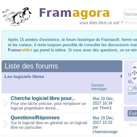
Recher
Après 15 années d’existence, le forum historique de Framasoft, ferme se
et les curieux, il reste toujours possible de consulter les discussions ma
Frama
colibri
qui prend la relève. Si vous avez des questions, on se re
Liste des forums
Utili
Les logiciels libres
Mot 
Dernier
R
message
conn
Cherche logiciel libre pour...
Mar 19 Déc,
2017 16:34
Pour une tâche précise, pour remplacer un
par
Thom1
logiciel propriétaire donné...
Fo
Questions/Réponses
Mar 19 Déc,
2017 15:33
Sur le logiciel libre en général ou un logiciel
Nous
par
libre en particulier
chamoisrouge