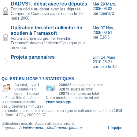
DADVSI : débat avec les députés
Mer 29 Mars,
2006 06:03
Forum dédié au débat avec les députés
par
tbernard
Carayon et Cazenave ayant eu lieu le 28
mars 2006.
Opération tee-shirt collector de
Mar 07 Nov,
2006 00:51
soutien à Framasoft
par
E18i3
Forum archivé du premier tee-shirt
Framasoft devenu "collector" puisque plus
en vente.
Projets partenaires
Dim 14 Mars,
2010 23:21
par
Lolo le 13
QUI EST EN LIGNE ? / STATISTIQUES
Au total, il y a
1
268685
messages au total
utilisateur en
32879
sujets au total
ligne :: 1 inscrit
26878
membres au total
et 0 invisible (basé sur
Notre membre le plus récent est
les utilisateurs actifs
chamoisrouge
des 5 dernières minutes)
Le nombre maximum d’utilisateurs en ligne simultanément a été de
1918
le Sam 14 Fév, 2009 00:37
Utilisateurs inscrits : Aucun utilisateur inscrit
Légende :
Administrateurs
,
Modérateurs globaux
L’équipe