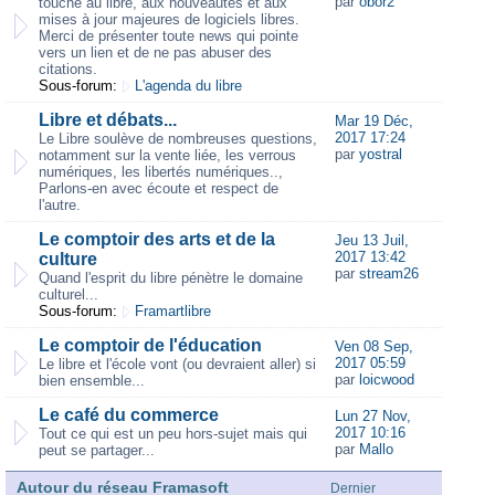
par
obor2
touche au libre, aux nouveautés et aux
mises à jour majeures de logiciels libres.
Merci de présenter toute news qui pointe
vers un lien et de ne pas abuser des
citations.
Sous-forum:
L'agenda du libre
Libre et débats...
Mar 19 Déc,
2017 17:24
Le Libre soulève de nombreuses questions,
par
yostral
notamment sur la vente liée, les verrous
numériques, les libertés numériques..,
Parlons-en avec écoute et respect de
l'autre.
Le comptoir des arts et de la
Jeu 13 Juil,
2017 13:42
culture
par
stream26
Quand l'esprit du libre pénètre le domaine
culturel...
Sous-forum:
Framartlibre
Le comptoir de l'éducation
Ven 08 Sep,
2017 05:59
Le libre et l'école vont (ou devraient aller) si
par
loicwood
bien ensemble...
Le café du commerce
Lun 27 Nov,
2017 10:16
Tout ce qui est un peu hors-sujet mais qui
par
Mallo
peut se partager...
Autour du réseau Framasoft
Dernier