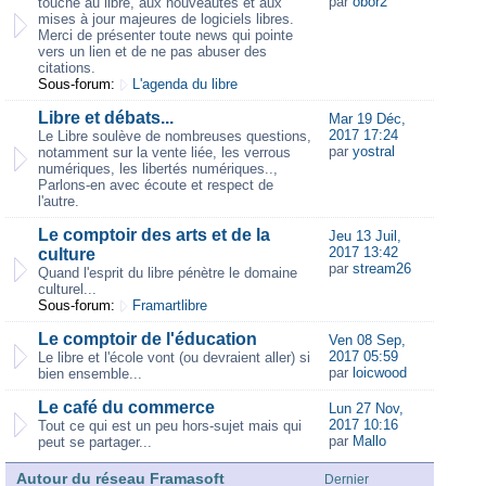
par
obor2
touche au libre, aux nouveautés et aux
mises à jour majeures de logiciels libres.
Merci de présenter toute news qui pointe
vers un lien et de ne pas abuser des
citations.
Sous-forum:
L'agenda du libre
Libre et débats...
Mar 19 Déc,
2017 17:24
Le Libre soulève de nombreuses questions,
par
yostral
notamment sur la vente liée, les verrous
numériques, les libertés numériques..,
Parlons-en avec écoute et respect de
l'autre.
Le comptoir des arts et de la
Jeu 13 Juil,
2017 13:42
culture
par
stream26
Quand l'esprit du libre pénètre le domaine
culturel...
Sous-forum:
Framartlibre
Le comptoir de l'éducation
Ven 08 Sep,
2017 05:59
Le libre et l'école vont (ou devraient aller) si
par
loicwood
bien ensemble...
Le café du commerce
Lun 27 Nov,
2017 10:16
Tout ce qui est un peu hors-sujet mais qui
par
Mallo
peut se partager...
Autour du réseau Framasoft
Dernier