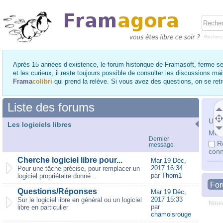
Recher
Après 15 années d’existence, le forum historique de Framasoft, ferme se
et les curieux, il reste toujours possible de consulter les discussions ma
Frama
colibri
qui prend la relève. Si vous avez des questions, on se re
Liste des forums
Utili
Les logiciels libres
Mot 
Dernier
R
message
conn
Cherche logiciel libre pour...
Mar 19 Déc,
2017 16:34
Pour une tâche précise, pour remplacer un
par
Thom1
logiciel propriétaire donné...
Fo
Questions/Réponses
Mar 19 Déc,
2017 15:33
Sur le logiciel libre en général ou un logiciel
Nous
par
libre en particulier
chamoisrouge