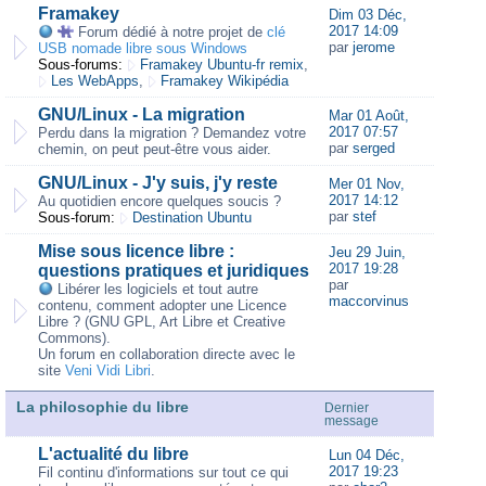
Framakey
Dim 03 Déc,
2017 14:09
Forum dédié à notre projet de
clé
par
jerome
USB nomade libre sous Windows
Sous-forums:
Framakey Ubuntu-fr remix
,
Les WebApps
,
Framakey Wikipédia
GNU/Linux - La migration
Mar 01 Août,
2017 07:57
Perdu dans la migration ? Demandez votre
par
serged
chemin, on peut peut-être vous aider.
GNU/Linux - J'y suis, j'y reste
Mer 01 Nov,
2017 14:12
Au quotidien encore quelques soucis ?
par
stef
Sous-forum:
Destination Ubuntu
Mise sous licence libre :
Jeu 29 Juin,
2017 19:28
questions pratiques et juridiques
par
Libérer les logiciels et tout autre
maccorvinus
contenu, comment adopter une Licence
Libre ? (GNU GPL, Art Libre et Creative
Commons).
Un forum en collaboration directe avec le
site
Veni Vidi Libri
.
La philosophie du libre
Dernier
message
L'actualité du libre
Lun 04 Déc,
2017 19:23
Fil continu d'informations sur tout ce qui