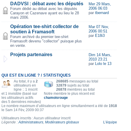
DADVSI : débat avec les députés
Mer 29 Mars,
2006 06:03
Forum dédié au débat avec les députés
par
tbernard
Carayon et Cazenave ayant eu lieu le 28
mars 2006.
Opération tee-shirt collector de
Mar 07 Nov,
2006 00:51
soutien à Framasoft
par
E18i3
Forum archivé du premier tee-shirt
Framasoft devenu "collector" puisque plus
en vente.
Projets partenaires
Dim 14 Mars,
2010 23:21
par
Lolo le 13
QUI EST EN LIGNE ? / STATISTIQUES
Au total, il y a
2
268685
messages au total
utilisateurs en
32879
sujets au total
ligne :: 1 inscrit
26878
membres au total
et 1 invisible (basé sur
Notre membre le plus récent est
les utilisateurs actifs
chamoisrouge
des 5 dernières minutes)
Le nombre maximum d’utilisateurs en ligne simultanément a été de
1918
le Sam 14 Fév, 2009 00:37
Utilisateurs inscrits : Aucun utilisateur inscrit
Légende :
Administrateurs
,
Modérateurs globaux
L’équipe