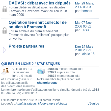
DADVSI : débat avec les députés
Mer 29 Mars,
2006 06:03
Forum dédié au débat avec les députés
par
tbernard
Carayon et Cazenave ayant eu lieu le 28
mars 2006.
Opération tee-shirt collector de
Mar 07 Nov,
2006 00:51
soutien à Framasoft
par
E18i3
Forum archivé du premier tee-shirt
Framasoft devenu "collector" puisque plus
en vente.
Projets partenaires
Dim 14 Mars,
2010 23:21
par
Lolo le 13
QUI EST EN LIGNE ? / STATISTIQUES
Au total, il y a
1
268685
messages au total
utilisateur en
32879
sujets au total
ligne :: 0 inscrit
26878
membres au total
et 1 invisible (basé sur
Notre membre le plus récent est
les utilisateurs actifs
chamoisrouge
des 5 dernières minutes)
Le nombre maximum d’utilisateurs en ligne simultanément a été de
1918
le Sam 14 Fév, 2009 00:37
Utilisateurs inscrits : Aucun utilisateur inscrit
Légende :
Administrateurs
,
Modérateurs globaux
L’équipe