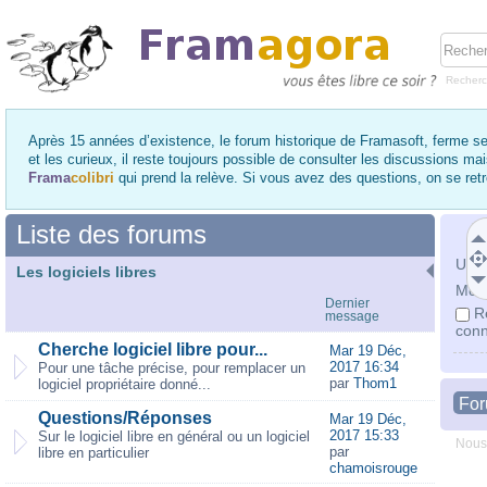
Recher
Après 15 années d’existence, le forum historique de Framasoft, ferme se
et les curieux, il reste toujours possible de consulter les discussions ma
Frama
colibri
qui prend la relève. Si vous avez des questions, on se re
Liste des forums
Utili
Les logiciels libres
Mot 
Dernier
R
message
conn
Cherche logiciel libre pour...
Mar 19 Déc,
2017 16:34
Pour une tâche précise, pour remplacer un
par
Thom1
logiciel propriétaire donné...
Fo
Questions/Réponses
Mar 19 Déc,
2017 15:33
Sur le logiciel libre en général ou un logiciel
Nous
par
libre en particulier
chamoisrouge