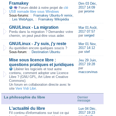
Framakey
Dim 03 Déc,
2017 14:09
Forum dédié à notre projet de
clé
par
jerome
USB nomade libre sous Windows
Sous-forums:
Framakey Ubuntu-fr remix
,
Les WebApps
,
Framakey Wikipédia
GNU/Linux - La migration
Mar 01 Août,
2017 07:57
Perdu dans la migration ? Demandez votre
par
serged
chemin, on peut peut-être vous aider.
GNU/Linux - J'y suis, j'y reste
Mer 01 Nov,
2017 14:12
Au quotidien encore quelques soucis ?
par
stef
Sous-forum:
Destination Ubuntu
Mise sous licence libre :
Jeu 29 Juin,
2017 19:28
questions pratiques et juridiques
par
Libérer les logiciels et tout autre
maccorvinus
contenu, comment adopter une Licence
Libre ? (GNU GPL, Art Libre et Creative
Commons).
Un forum en collaboration directe avec le
site
Veni Vidi Libri
.
La philosophie du libre
Dernier
message
L'actualité du libre
Lun 04 Déc,
2017 19:23
Fil continu d'informations sur tout ce qui