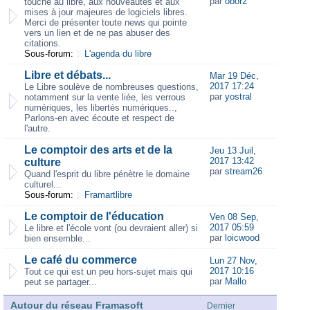
par
obor2
touche au libre, aux nouveautés et aux
mises à jour majeures de logiciels libres.
Merci de présenter toute news qui pointe
vers un lien et de ne pas abuser des
citations.
Sous-forum:
L'agenda du libre
Libre et débats...
Mar 19 Déc,
2017 17:24
Le Libre soulève de nombreuses questions,
par
yostral
notamment sur la vente liée, les verrous
numériques, les libertés numériques..,
Parlons-en avec écoute et respect de
l'autre.
Le comptoir des arts et de la
Jeu 13 Juil,
2017 13:42
culture
par
stream26
Quand l'esprit du libre pénètre le domaine
culturel...
Sous-forum:
Framartlibre
Le comptoir de l'éducation
Ven 08 Sep,
2017 05:59
Le libre et l'école vont (ou devraient aller) si
par
loicwood
bien ensemble...
Le café du commerce
Lun 27 Nov,
2017 10:16
Tout ce qui est un peu hors-sujet mais qui
par
Mallo
peut se partager...
Autour du réseau Framasoft
Dernier