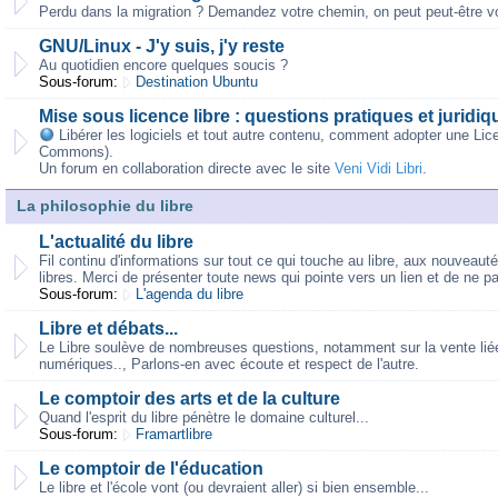
Perdu dans la migration ? Demandez votre chemin, on peut peut-être vo
GNU/Linux - J'y suis, j'y reste
Au quotidien encore quelques soucis ?
Sous-forum:
Destination Ubuntu
Mise sous licence libre : questions pratiques et juridiq
Libérer les logiciels et tout autre contenu, comment adopter une Lic
Commons).
Un forum en collaboration directe avec le site
Veni Vidi Libri
.
La philosophie du libre
L'actualité du libre
Fil continu d'informations sur tout ce qui touche au libre, aux nouveaut
libres. Merci de présenter toute news qui pointe vers un lien et de ne p
Sous-forum:
L'agenda du libre
Libre et débats...
Le Libre soulève de nombreuses questions, notamment sur la vente liée,
numériques.., Parlons-en avec écoute et respect de l'autre.
Le comptoir des arts et de la culture
Quand l'esprit du libre pénètre le domaine culturel...
Sous-forum:
Framartlibre
Le comptoir de l'éducation
Le libre et l'école vont (ou devraient aller) si bien ensemble...