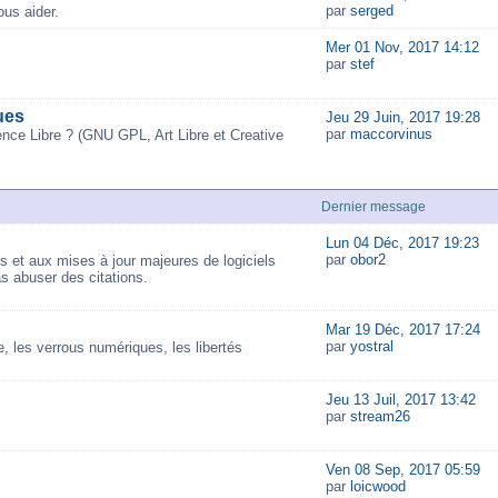
par
serged
us aider.
Mer 01 Nov, 2017 14:12
par
stef
ues
Jeu 29 Juin, 2017 19:28
par
maccorvinus
ence Libre ? (GNU GPL, Art Libre et Creative
Dernier message
Lun 04 Déc, 2017 19:23
par
obor2
és et aux mises à jour majeures de logiciels
as abuser des citations.
Mar 19 Déc, 2017 17:24
par
yostral
 les verrous numériques, les libertés
Jeu 13 Juil, 2017 13:42
par
stream26
Ven 08 Sep, 2017 05:59
par
loicwood