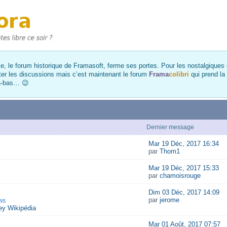
, le forum historique de Framasoft, ferme ses portes. Pour les nostalgiques et
ter les discussions mais c’est maintenant le forum
Frama
colibri
qui prend la
là-bas… 😉
Dernier message
Mar 19 Déc, 2017 16:34
par
Thom1
Mar 19 Déc, 2017 15:33
par
chamoisrouge
Dim 03 Déc, 2017 14:09
par
jerome
ws
y Wikipédia
Mar 01 Août, 2017 07:57