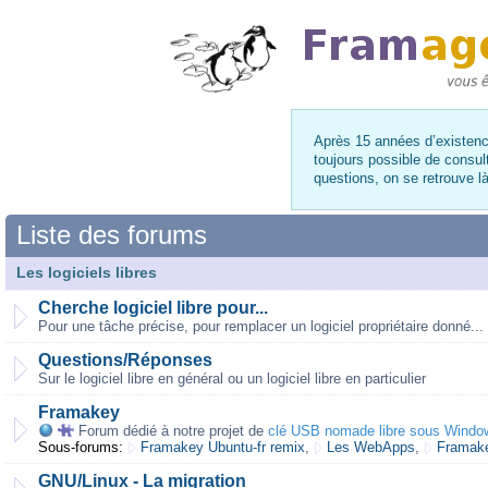
Après 15 années d’existence
toujours possible de consul
questions, on se retrouve 
Liste des forums
Les logiciels libres
Cherche logiciel libre pour...
Pour une tâche précise, pour remplacer un logiciel propriétaire donné...
Questions/Réponses
Sur le logiciel libre en général ou un logiciel libre en particulier
Framakey
Forum dédié à notre projet de
clé USB nomade libre sous Windo
Sous-forums:
Framakey Ubuntu-fr remix
,
Les WebApps
,
Framake
GNU/Linux - La migration