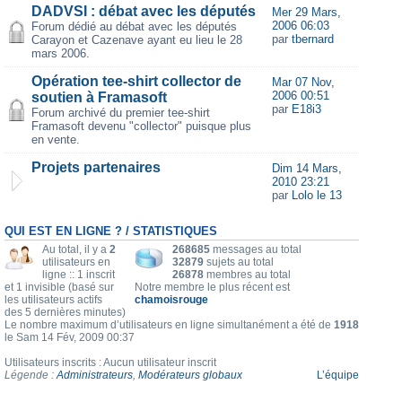
DADVSI : débat avec les députés
Mer 29 Mars,
2006 06:03
Forum dédié au débat avec les députés
par
tbernard
Carayon et Cazenave ayant eu lieu le 28
mars 2006.
Opération tee-shirt collector de
Mar 07 Nov,
2006 00:51
soutien à Framasoft
par
E18i3
Forum archivé du premier tee-shirt
Framasoft devenu "collector" puisque plus
en vente.
Projets partenaires
Dim 14 Mars,
2010 23:21
par
Lolo le 13
QUI EST EN LIGNE ? / STATISTIQUES
Au total, il y a
2
268685
messages au total
utilisateurs en
32879
sujets au total
ligne :: 1 inscrit
26878
membres au total
et 1 invisible (basé sur
Notre membre le plus récent est
les utilisateurs actifs
chamoisrouge
des 5 dernières minutes)
Le nombre maximum d’utilisateurs en ligne simultanément a été de
1918
le Sam 14 Fév, 2009 00:37
Utilisateurs inscrits : Aucun utilisateur inscrit
Légende :
Administrateurs
,
Modérateurs globaux
L’équipe