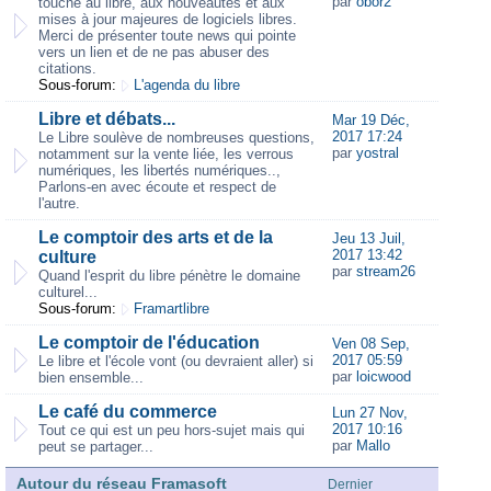
par
obor2
touche au libre, aux nouveautés et aux
mises à jour majeures de logiciels libres.
Merci de présenter toute news qui pointe
vers un lien et de ne pas abuser des
citations.
Sous-forum:
L'agenda du libre
Libre et débats...
Mar 19 Déc,
2017 17:24
Le Libre soulève de nombreuses questions,
par
yostral
notamment sur la vente liée, les verrous
numériques, les libertés numériques..,
Parlons-en avec écoute et respect de
l'autre.
Le comptoir des arts et de la
Jeu 13 Juil,
2017 13:42
culture
par
stream26
Quand l'esprit du libre pénètre le domaine
culturel...
Sous-forum:
Framartlibre
Le comptoir de l'éducation
Ven 08 Sep,
2017 05:59
Le libre et l'école vont (ou devraient aller) si
par
loicwood
bien ensemble...
Le café du commerce
Lun 27 Nov,
2017 10:16
Tout ce qui est un peu hors-sujet mais qui
par
Mallo
peut se partager...
Autour du réseau Framasoft
Dernier