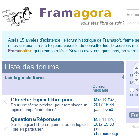
Recher
Après 15 années d’existence, le forum historique de Framasoft, ferme se
et les curieux, il reste toujours possible de consulter les discussions ma
Frama
colibri
qui prend la relève. Si vous avez des questions, on se re
Liste des forums
Utili
Les logiciels libres
Mot 
Dernier
R
message
conn
Cherche logiciel libre pour...
Mar 19 Déc,
2017 16:34
Pour une tâche précise, pour remplacer un
par
Thom1
logiciel propriétaire donné...
Fo
Questions/Réponses
Mar 19 Déc,
2017 15:33
Sur le logiciel libre en général ou un logiciel
Nous
par
libre en particulier
chamoisrouge