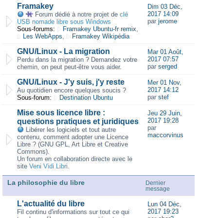
Framakey
Dim 03 Déc,
2017 14:09
Forum dédié à notre projet de
clé
par
jerome
USB nomade libre sous Windows
Sous-forums:
Framakey Ubuntu-fr remix
,
Les WebApps
,
Framakey Wikipédia
GNU/Linux - La migration
Mar 01 Août,
2017 07:57
Perdu dans la migration ? Demandez votre
par
serged
chemin, on peut peut-être vous aider.
GNU/Linux - J'y suis, j'y reste
Mer 01 Nov,
2017 14:12
Au quotidien encore quelques soucis ?
par
stef
Sous-forum:
Destination Ubuntu
Mise sous licence libre :
Jeu 29 Juin,
2017 19:28
questions pratiques et juridiques
par
Libérer les logiciels et tout autre
maccorvinus
contenu, comment adopter une Licence
Libre ? (GNU GPL, Art Libre et Creative
Commons).
Un forum en collaboration directe avec le
site
Veni Vidi Libri
.
La philosophie du libre
Dernier
message
L'actualité du libre
Lun 04 Déc,
2017 19:23
Fil continu d'informations sur tout ce qui