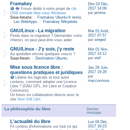
Framakey
Dim 03 Déc,
2017 14:09
Forum dédié à notre projet de
clé
par
jerome
USB nomade libre sous Windows
Sous-forums:
Framakey Ubuntu-fr remix
,
Les WebApps
,
Framakey Wikipédia
GNU/Linux - La migration
Mar 01 Août,
2017 07:57
Perdu dans la migration ? Demandez votre
par
serged
chemin, on peut peut-être vous aider.
GNU/Linux - J'y suis, j'y reste
Mer 01 Nov,
2017 14:12
Au quotidien encore quelques soucis ?
par
stef
Sous-forum:
Destination Ubuntu
Mise sous licence libre :
Jeu 29 Juin,
2017 19:28
questions pratiques et juridiques
par
Libérer les logiciels et tout autre
maccorvinus
contenu, comment adopter une Licence
Libre ? (GNU GPL, Art Libre et Creative
Commons).
Un forum en collaboration directe avec le
site
Veni Vidi Libri
.
La philosophie du libre
Dernier
message
L'actualité du libre
Lun 04 Déc,
2017 19:23
Fil continu d'informations sur tout ce qui