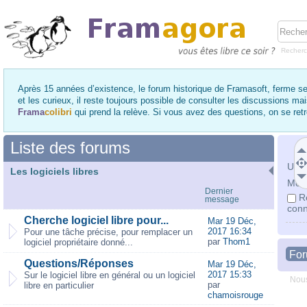
Recher
Après 15 années d’existence, le forum historique de Framasoft, ferme se
et les curieux, il reste toujours possible de consulter les discussions ma
Frama
colibri
qui prend la relève. Si vous avez des questions, on se re
Liste des forums
Utili
Les logiciels libres
Mot 
Dernier
R
message
conn
Cherche logiciel libre pour...
Mar 19 Déc,
2017 16:34
Pour une tâche précise, pour remplacer un
par
Thom1
logiciel propriétaire donné...
Fo
Questions/Réponses
Mar 19 Déc,
2017 15:33
Sur le logiciel libre en général ou un logiciel
Nous
par
libre en particulier
chamoisrouge