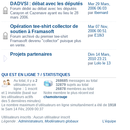
DADVSI : débat avec les députés
Mer 29 Mars,
2006 06:03
Forum dédié au débat avec les députés
par
tbernard
Carayon et Cazenave ayant eu lieu le 28
mars 2006.
Opération tee-shirt collector de
Mar 07 Nov,
2006 00:51
soutien à Framasoft
par
E18i3
Forum archivé du premier tee-shirt
Framasoft devenu "collector" puisque plus
en vente.
Projets partenaires
Dim 14 Mars,
2010 23:21
par
Lolo le 13
QUI EST EN LIGNE ? / STATISTIQUES
Au total, il y a
2
268685
messages au total
utilisateurs en
32879
sujets au total
ligne :: 1 inscrit
26878
membres au total
et 1 invisible (basé sur
Notre membre le plus récent est
les utilisateurs actifs
chamoisrouge
des 5 dernières minutes)
Le nombre maximum d’utilisateurs en ligne simultanément a été de
1918
le Sam 14 Fév, 2009 00:37
Utilisateurs inscrits : Aucun utilisateur inscrit
Légende :
Administrateurs
,
Modérateurs globaux
L’équipe