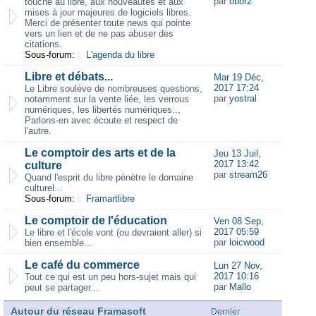
par
obor2
touche au libre, aux nouveautés et aux
mises à jour majeures de logiciels libres.
Merci de présenter toute news qui pointe
vers un lien et de ne pas abuser des
citations.
Sous-forum:
L'agenda du libre
Libre et débats...
Mar 19 Déc,
2017 17:24
Le Libre soulève de nombreuses questions,
par
yostral
notamment sur la vente liée, les verrous
numériques, les libertés numériques..,
Parlons-en avec écoute et respect de
l'autre.
Le comptoir des arts et de la
Jeu 13 Juil,
2017 13:42
culture
par
stream26
Quand l'esprit du libre pénètre le domaine
culturel...
Sous-forum:
Framartlibre
Le comptoir de l'éducation
Ven 08 Sep,
2017 05:59
Le libre et l'école vont (ou devraient aller) si
par
loicwood
bien ensemble...
Le café du commerce
Lun 27 Nov,
2017 10:16
Tout ce qui est un peu hors-sujet mais qui
par
Mallo
peut se partager...
Autour du réseau Framasoft
Dernier