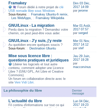
Framakey
Dim 03 Déc,
2017 14:09
Forum dédié à notre projet de
clé
par
jerome
USB nomade libre sous Windows
Sous-forums:
Framakey Ubuntu-fr remix
,
Les WebApps
,
Framakey Wikipédia
GNU/Linux - La migration
Mar 01 Août,
2017 07:57
Perdu dans la migration ? Demandez votre
par
serged
chemin, on peut peut-être vous aider.
GNU/Linux - J'y suis, j'y reste
Mer 01 Nov,
2017 14:12
Au quotidien encore quelques soucis ?
par
stef
Sous-forum:
Destination Ubuntu
Mise sous licence libre :
Jeu 29 Juin,
2017 19:28
questions pratiques et juridiques
par
Libérer les logiciels et tout autre
maccorvinus
contenu, comment adopter une Licence
Libre ? (GNU GPL, Art Libre et Creative
Commons).
Un forum en collaboration directe avec le
site
Veni Vidi Libri
.
La philosophie du libre
Dernier
message
L'actualité du libre
Lun 04 Déc,
2017 19:23
Fil continu d'informations sur tout ce qui