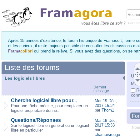
Recher
Après 15 années d’existence, le forum historique de Framasoft, ferme se
et les curieux, il reste toujours possible de consulter les discussions ma
Frama
colibri
qui prend la relève. Si vous avez des questions, on se re
Liste des forums
Utili
Les logiciels libres
Mot 
Dernier
R
message
conn
Cherche logiciel libre pour...
Mar 19 Déc,
2017 16:34
Pour une tâche précise, pour remplacer un
par
Thom1
logiciel propriétaire donné...
Fo
Questions/Réponses
Mar 19 Déc,
2017 15:33
Sur le logiciel libre en général ou un logiciel
Nous
par
libre en particulier
chamoisrouge