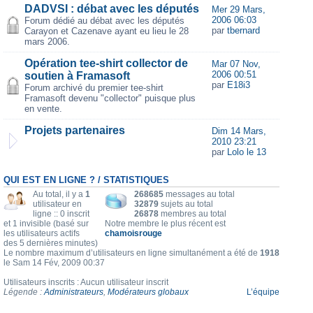
DADVSI : débat avec les députés
Mer 29 Mars,
2006 06:03
Forum dédié au débat avec les députés
par
tbernard
Carayon et Cazenave ayant eu lieu le 28
mars 2006.
Opération tee-shirt collector de
Mar 07 Nov,
2006 00:51
soutien à Framasoft
par
E18i3
Forum archivé du premier tee-shirt
Framasoft devenu "collector" puisque plus
en vente.
Projets partenaires
Dim 14 Mars,
2010 23:21
par
Lolo le 13
QUI EST EN LIGNE ? / STATISTIQUES
Au total, il y a
1
268685
messages au total
utilisateur en
32879
sujets au total
ligne :: 0 inscrit
26878
membres au total
et 1 invisible (basé sur
Notre membre le plus récent est
les utilisateurs actifs
chamoisrouge
des 5 dernières minutes)
Le nombre maximum d’utilisateurs en ligne simultanément a été de
1918
le Sam 14 Fév, 2009 00:37
Utilisateurs inscrits : Aucun utilisateur inscrit
Légende :
Administrateurs
,
Modérateurs globaux
L’équipe