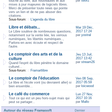
par
obor2
touche au libre, aux nouveautés et aux
mises à jour majeures de logiciels libres.
Merci de présenter toute news qui pointe
vers un lien et de ne pas abuser des
citations.
Sous-forum:
L'agenda du libre
Libre et débats...
Mar 19 Déc,
2017 17:24
Le Libre soulève de nombreuses questions,
par
yostral
notamment sur la vente liée, les verrous
numériques, les libertés numériques..,
Parlons-en avec écoute et respect de
l'autre.
Le comptoir des arts et de la
Jeu 13 Juil,
2017 13:42
culture
par
stream26
Quand l'esprit du libre pénètre le domaine
culturel...
Sous-forum:
Framartlibre
Le comptoir de l'éducation
Ven 08 Sep,
2017 05:59
Le libre et l'école vont (ou devraient aller) si
par
loicwood
bien ensemble...
Le café du commerce
Lun 27 Nov,
2017 10:16
Tout ce qui est un peu hors-sujet mais qui
par
Mallo
peut se partager...
Autour du réseau Framasoft
Dernier