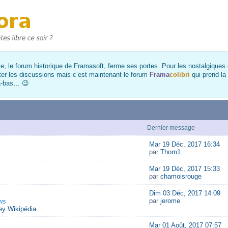
, le forum historique de Framasoft, ferme ses portes. Pour les nostalgiques et
ter les discussions mais c’est maintenant le forum
Frama
colibri
qui prend la
là-bas… 😉
Dernier message
Mar 19 Déc, 2017 16:34
par
Thom1
Mar 19 Déc, 2017 15:33
par
chamoisrouge
Dim 03 Déc, 2017 14:09
par
jerome
ws
y Wikipédia
Mar 01 Août, 2017 07:57