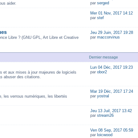
par
serged
us aider.
Mer 01 Nov, 2017 14:12
par
stef
ues
Jeu 29 Juin, 2017 19:28
par
maccorvinus
ence Libre ? (GNU GPL, Art Libre et Creative
Dernier message
Lun 04 Déc, 2017 19:23
par
obor2
és et aux mises à jour majeures de logiciels
as abuser des citations.
Mar 19 Déc, 2017 17:24
par
yostral
 les verrous numériques, les libertés
Jeu 13 Juil, 2017 13:42
par
stream26
Ven 08 Sep, 2017 05:59
par
loicwood