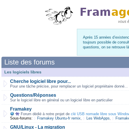
Après 15 années d’existence
toujours possible de consul
questions, on se retrouve 
Liste des forums
Les logiciels libres
Cherche logiciel libre pour...
Pour une tâche précise, pour remplacer un logiciel propriétaire donné...
Questions/Réponses
Sur le logiciel libre en général ou un logiciel libre en particulier
Framakey
Forum dédié à notre projet de
clé USB nomade libre sous Windo
Sous-forums:
Framakey Ubuntu-fr remix
,
Les WebApps
,
Framake
GNU/Linux - La migration