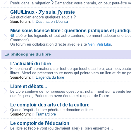
Perdu dans la migration ? Demandez votre chemin, on peut peut-être vo
GNU/Linux - J'y suis, j'y reste
Au quotidien encore quelques soucis ?
Sous-forum:
Destination Ubuntu
Mise sous licence libre : questions pratiques et juridiq
Libérer les logiciels et tout autre contenu, comment adopter une Lic
Commons).
Un forum en collaboration directe avec le site
Veni Vidi Libri
.
La philosophie du libre
L'actualité du libre
Fil continu d'informations sur tout ce qui touche au libre, aux nouveaut
libres. Merci de présenter toute news qui pointe vers un lien et de ne p
Sous-forum:
L'agenda du libre
Libre et débats...
Le Libre soulève de nombreuses questions, notamment sur la vente liée,
numériques.., Parlons-en avec écoute et respect de l'autre.
Le comptoir des arts et de la culture
Quand l'esprit du libre pénètre le domaine culturel...
Sous-forum:
Framartlibre
Le comptoir de l'éducation
Le libre et l'école vont (ou devraient aller) si bien ensemble...