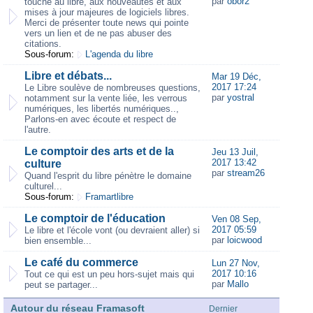
par
obor2
touche au libre, aux nouveautés et aux
mises à jour majeures de logiciels libres.
Merci de présenter toute news qui pointe
vers un lien et de ne pas abuser des
citations.
Sous-forum:
L'agenda du libre
Libre et débats...
Mar 19 Déc,
2017 17:24
Le Libre soulève de nombreuses questions,
par
yostral
notamment sur la vente liée, les verrous
numériques, les libertés numériques..,
Parlons-en avec écoute et respect de
l'autre.
Le comptoir des arts et de la
Jeu 13 Juil,
2017 13:42
culture
par
stream26
Quand l'esprit du libre pénètre le domaine
culturel...
Sous-forum:
Framartlibre
Le comptoir de l'éducation
Ven 08 Sep,
2017 05:59
Le libre et l'école vont (ou devraient aller) si
par
loicwood
bien ensemble...
Le café du commerce
Lun 27 Nov,
2017 10:16
Tout ce qui est un peu hors-sujet mais qui
par
Mallo
peut se partager...
Autour du réseau Framasoft
Dernier