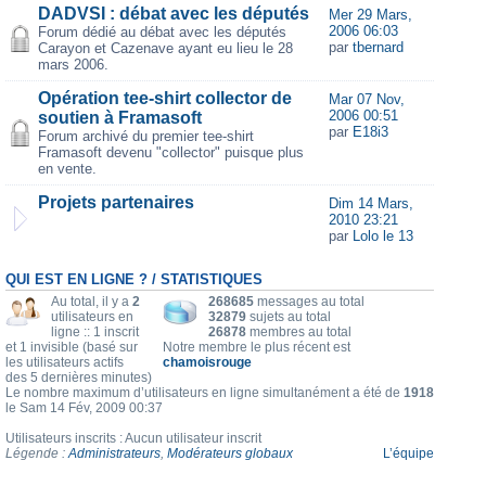
DADVSI : débat avec les députés
Mer 29 Mars,
2006 06:03
Forum dédié au débat avec les députés
par
tbernard
Carayon et Cazenave ayant eu lieu le 28
mars 2006.
Opération tee-shirt collector de
Mar 07 Nov,
2006 00:51
soutien à Framasoft
par
E18i3
Forum archivé du premier tee-shirt
Framasoft devenu "collector" puisque plus
en vente.
Projets partenaires
Dim 14 Mars,
2010 23:21
par
Lolo le 13
QUI EST EN LIGNE ? / STATISTIQUES
Au total, il y a
2
268685
messages au total
utilisateurs en
32879
sujets au total
ligne :: 1 inscrit
26878
membres au total
et 1 invisible (basé sur
Notre membre le plus récent est
les utilisateurs actifs
chamoisrouge
des 5 dernières minutes)
Le nombre maximum d’utilisateurs en ligne simultanément a été de
1918
le Sam 14 Fév, 2009 00:37
Utilisateurs inscrits : Aucun utilisateur inscrit
Légende :
Administrateurs
,
Modérateurs globaux
L’équipe