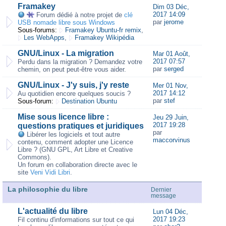
Framakey
Dim 03 Déc,
2017 14:09
Forum dédié à notre projet de
clé
par
jerome
USB nomade libre sous Windows
Sous-forums:
Framakey Ubuntu-fr remix
,
Les WebApps
,
Framakey Wikipédia
GNU/Linux - La migration
Mar 01 Août,
2017 07:57
Perdu dans la migration ? Demandez votre
par
serged
chemin, on peut peut-être vous aider.
GNU/Linux - J'y suis, j'y reste
Mer 01 Nov,
2017 14:12
Au quotidien encore quelques soucis ?
par
stef
Sous-forum:
Destination Ubuntu
Mise sous licence libre :
Jeu 29 Juin,
2017 19:28
questions pratiques et juridiques
par
Libérer les logiciels et tout autre
maccorvinus
contenu, comment adopter une Licence
Libre ? (GNU GPL, Art Libre et Creative
Commons).
Un forum en collaboration directe avec le
site
Veni Vidi Libri
.
La philosophie du libre
Dernier
message
L'actualité du libre
Lun 04 Déc,
2017 19:23
Fil continu d'informations sur tout ce qui