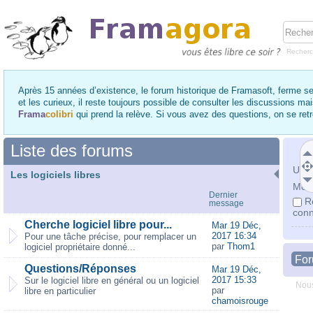
Recher
Après 15 années d’existence, le forum historique de Framasoft, ferme se
et les curieux, il reste toujours possible de consulter les discussions ma
Frama
colibri
qui prend la relève. Si vous avez des questions, on se re
Liste des forums
Utili
Les logiciels libres
Mot 
Dernier
R
message
conn
Cherche logiciel libre pour...
Mar 19 Déc,
2017 16:34
Pour une tâche précise, pour remplacer un
par
Thom1
logiciel propriétaire donné...
Fo
Questions/Réponses
Mar 19 Déc,
2017 15:33
Sur le logiciel libre en général ou un logiciel
Nous
par
libre en particulier
chamoisrouge