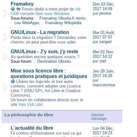
Framakey
Dim 03 Déc,
2017 14:09
Forum dédié à notre projet de
clé
par
jerome
USB nomade libre sous Windows
Sous-forums:
Framakey Ubuntu-fr remix
,
Les WebApps
,
Framakey Wikipédia
GNU/Linux - La migration
Mar 01 Août,
2017 07:57
Perdu dans la migration ? Demandez votre
par
serged
chemin, on peut peut-être vous aider.
GNU/Linux - J'y suis, j'y reste
Mer 01 Nov,
2017 14:12
Au quotidien encore quelques soucis ?
par
stef
Sous-forum:
Destination Ubuntu
Mise sous licence libre :
Jeu 29 Juin,
2017 19:28
questions pratiques et juridiques
par
Libérer les logiciels et tout autre
maccorvinus
contenu, comment adopter une Licence
Libre ? (GNU GPL, Art Libre et Creative
Commons).
Un forum en collaboration directe avec le
site
Veni Vidi Libri
.
La philosophie du libre
Dernier
message
L'actualité du libre
Lun 04 Déc,
2017 19:23
Fil continu d'informations sur tout ce qui