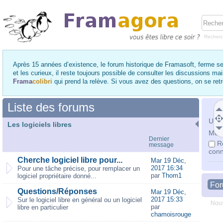
Recher
Après 15 années d’existence, le forum historique de Framasoft, ferme se
et les curieux, il reste toujours possible de consulter les discussions ma
Frama
colibri
qui prend la relève. Si vous avez des questions, on se re
Liste des forums
Utili
Les logiciels libres
Mot 
Dernier
R
message
conn
Cherche logiciel libre pour...
Mar 19 Déc,
2017 16:34
Pour une tâche précise, pour remplacer un
par
Thom1
logiciel propriétaire donné...
Fo
Questions/Réponses
Mar 19 Déc,
2017 15:33
Sur le logiciel libre en général ou un logiciel
Nous
par
libre en particulier
chamoisrouge