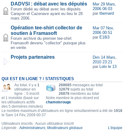
DADVSI : débat avec les députés
Mer 29 Mars,
2006 06:03
Forum dédié au débat avec les députés
par
tbernard
Carayon et Cazenave ayant eu lieu le 28
mars 2006.
Opération tee-shirt collector de
Mar 07 Nov,
2006 00:51
soutien à Framasoft
par
E18i3
Forum archivé du premier tee-shirt
Framasoft devenu "collector" puisque plus
en vente.
Projets partenaires
Dim 14 Mars,
2010 23:21
par
Lolo le 13
QUI EST EN LIGNE ? / STATISTIQUES
Au total, il y a
1
268685
messages au total
utilisateur en
32879
sujets au total
ligne :: 0 inscrit
26878
membres au total
et 1 invisible (basé sur
Notre membre le plus récent est
les utilisateurs actifs
chamoisrouge
des 5 dernières minutes)
Le nombre maximum d’utilisateurs en ligne simultanément a été de
1918
le Sam 14 Fév, 2009 00:37
Utilisateurs inscrits : Aucun utilisateur inscrit
Légende :
Administrateurs
,
Modérateurs globaux
L’équipe