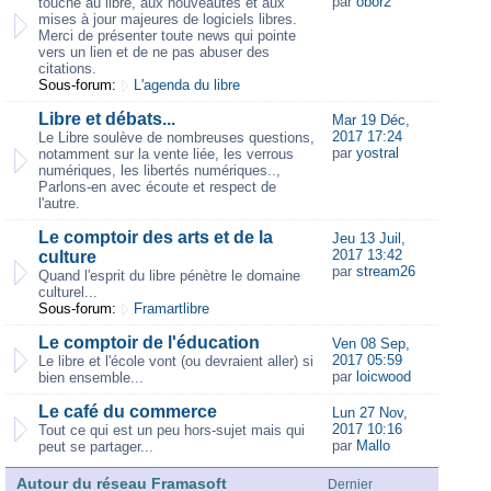
par
obor2
touche au libre, aux nouveautés et aux
mises à jour majeures de logiciels libres.
Merci de présenter toute news qui pointe
vers un lien et de ne pas abuser des
citations.
Sous-forum:
L'agenda du libre
Libre et débats...
Mar 19 Déc,
2017 17:24
Le Libre soulève de nombreuses questions,
par
yostral
notamment sur la vente liée, les verrous
numériques, les libertés numériques..,
Parlons-en avec écoute et respect de
l'autre.
Le comptoir des arts et de la
Jeu 13 Juil,
2017 13:42
culture
par
stream26
Quand l'esprit du libre pénètre le domaine
culturel...
Sous-forum:
Framartlibre
Le comptoir de l'éducation
Ven 08 Sep,
2017 05:59
Le libre et l'école vont (ou devraient aller) si
par
loicwood
bien ensemble...
Le café du commerce
Lun 27 Nov,
2017 10:16
Tout ce qui est un peu hors-sujet mais qui
par
Mallo
peut se partager...
Autour du réseau Framasoft
Dernier