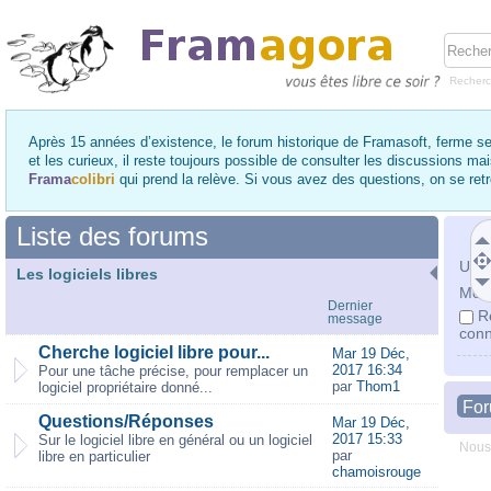
Recher
Après 15 années d’existence, le forum historique de Framasoft, ferme se
et les curieux, il reste toujours possible de consulter les discussions ma
Frama
colibri
qui prend la relève. Si vous avez des questions, on se re
Liste des forums
Utili
Les logiciels libres
Mot 
Dernier
R
message
conn
Cherche logiciel libre pour...
Mar 19 Déc,
2017 16:34
Pour une tâche précise, pour remplacer un
par
Thom1
logiciel propriétaire donné...
Fo
Questions/Réponses
Mar 19 Déc,
2017 15:33
Sur le logiciel libre en général ou un logiciel
Nous
par
libre en particulier
chamoisrouge