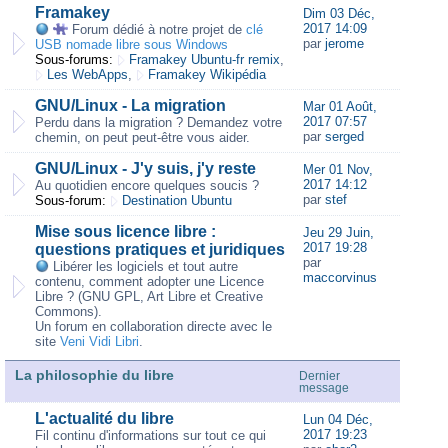
Framakey
Dim 03 Déc,
2017 14:09
Forum dédié à notre projet de
clé
par
jerome
USB nomade libre sous Windows
Sous-forums:
Framakey Ubuntu-fr remix
,
Les WebApps
,
Framakey Wikipédia
GNU/Linux - La migration
Mar 01 Août,
2017 07:57
Perdu dans la migration ? Demandez votre
par
serged
chemin, on peut peut-être vous aider.
GNU/Linux - J'y suis, j'y reste
Mer 01 Nov,
2017 14:12
Au quotidien encore quelques soucis ?
par
stef
Sous-forum:
Destination Ubuntu
Mise sous licence libre :
Jeu 29 Juin,
2017 19:28
questions pratiques et juridiques
par
Libérer les logiciels et tout autre
maccorvinus
contenu, comment adopter une Licence
Libre ? (GNU GPL, Art Libre et Creative
Commons).
Un forum en collaboration directe avec le
site
Veni Vidi Libri
.
La philosophie du libre
Dernier
message
L'actualité du libre
Lun 04 Déc,
2017 19:23
Fil continu d'informations sur tout ce qui