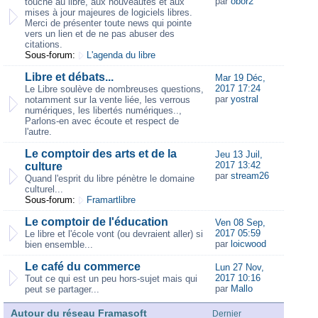
par
obor2
touche au libre, aux nouveautés et aux
mises à jour majeures de logiciels libres.
Merci de présenter toute news qui pointe
vers un lien et de ne pas abuser des
citations.
Sous-forum:
L'agenda du libre
Libre et débats...
Mar 19 Déc,
2017 17:24
Le Libre soulève de nombreuses questions,
par
yostral
notamment sur la vente liée, les verrous
numériques, les libertés numériques..,
Parlons-en avec écoute et respect de
l'autre.
Le comptoir des arts et de la
Jeu 13 Juil,
2017 13:42
culture
par
stream26
Quand l'esprit du libre pénètre le domaine
culturel...
Sous-forum:
Framartlibre
Le comptoir de l'éducation
Ven 08 Sep,
2017 05:59
Le libre et l'école vont (ou devraient aller) si
par
loicwood
bien ensemble...
Le café du commerce
Lun 27 Nov,
2017 10:16
Tout ce qui est un peu hors-sujet mais qui
par
Mallo
peut se partager...
Autour du réseau Framasoft
Dernier