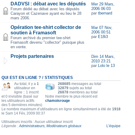
DADVSI : débat avec les députés
Mer 29 Mars,
2006 06:03
Forum dédié au débat avec les députés
par
tbernard
Carayon et Cazenave ayant eu lieu le 28
mars 2006.
Opération tee-shirt collector de
Mar 07 Nov,
2006 00:51
soutien à Framasoft
par
E18i3
Forum archivé du premier tee-shirt
Framasoft devenu "collector" puisque plus
en vente.
Projets partenaires
Dim 14 Mars,
2010 23:21
par
Lolo le 13
QUI EST EN LIGNE ? / STATISTIQUES
Au total, il y a
1
268685
messages au total
utilisateur en
32879
sujets au total
ligne :: 1 inscrit
26878
membres au total
et 0 invisible (basé sur
Notre membre le plus récent est
les utilisateurs actifs
chamoisrouge
des 5 dernières minutes)
Le nombre maximum d’utilisateurs en ligne simultanément a été de
1918
le Sam 14 Fév, 2009 00:37
Utilisateurs inscrits : Aucun utilisateur inscrit
Légende :
Administrateurs
,
Modérateurs globaux
L’équipe