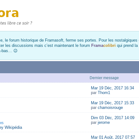
, le forum historique de Framasoft, ferme ses portes. Pour les nostalgiques et
ter les discussions mais c’est maintenant le forum
Frama
colibri
qui prend la
là-bas… 😉
Dernier message
Mar 19 Déc, 2017 16:34
par
Thom1
Mar 19 Déc, 2017 15:33
par
chamoisrouge
Dim 03 Déc, 2017 14:09
par
jerome
ws
y Wikipédia
Mar 01 Août, 2017 07:57