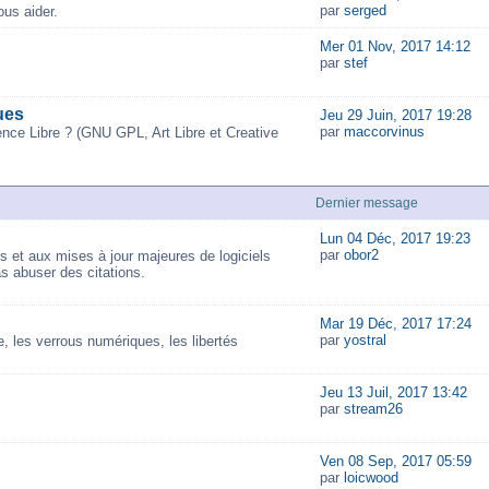
par
serged
us aider.
Mer 01 Nov, 2017 14:12
par
stef
ues
Jeu 29 Juin, 2017 19:28
par
maccorvinus
ence Libre ? (GNU GPL, Art Libre et Creative
Dernier message
Lun 04 Déc, 2017 19:23
par
obor2
és et aux mises à jour majeures de logiciels
as abuser des citations.
Mar 19 Déc, 2017 17:24
par
yostral
 les verrous numériques, les libertés
Jeu 13 Juil, 2017 13:42
par
stream26
Ven 08 Sep, 2017 05:59
par
loicwood