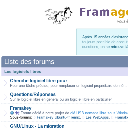
Après 15 années d’existence
toujours possible de consul
questions, on se retrouve 
Liste des forums
Les logiciels libres
Cherche logiciel libre pour...
Pour une tâche précise, pour remplacer un logiciel propriétaire donné...
Questions/Réponses
Sur le logiciel libre en général ou un logiciel libre en particulier
Framakey
Forum dédié à notre projet de
clé USB nomade libre sous Windo
Sous-forums:
Framakey Ubuntu-fr remix
,
Les WebApps
,
Framake
GNU/Linux - La migration