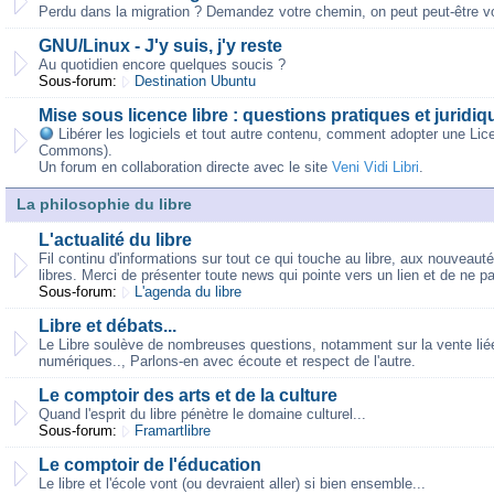
Perdu dans la migration ? Demandez votre chemin, on peut peut-être vo
GNU/Linux - J'y suis, j'y reste
Au quotidien encore quelques soucis ?
Sous-forum:
Destination Ubuntu
Mise sous licence libre : questions pratiques et juridiq
Libérer les logiciels et tout autre contenu, comment adopter une Lic
Commons).
Un forum en collaboration directe avec le site
Veni Vidi Libri
.
La philosophie du libre
L'actualité du libre
Fil continu d'informations sur tout ce qui touche au libre, aux nouveaut
libres. Merci de présenter toute news qui pointe vers un lien et de ne p
Sous-forum:
L'agenda du libre
Libre et débats...
Le Libre soulève de nombreuses questions, notamment sur la vente liée,
numériques.., Parlons-en avec écoute et respect de l'autre.
Le comptoir des arts et de la culture
Quand l'esprit du libre pénètre le domaine culturel...
Sous-forum:
Framartlibre
Le comptoir de l'éducation
Le libre et l'école vont (ou devraient aller) si bien ensemble...