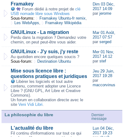
Framakey
Dim 03 Déc,
2017 14:09
Forum dédié à notre projet de
clé
par
jerome
USB nomade libre sous Windows
Sous-forums:
Framakey Ubuntu-fr remix
,
Les WebApps
,
Framakey Wikipédia
GNU/Linux - La migration
Mar 01 Août,
2017 07:57
Perdu dans la migration ? Demandez votre
par
serged
chemin, on peut peut-être vous aider.
GNU/Linux - J'y suis, j'y reste
Mer 01 Nov,
2017 14:12
Au quotidien encore quelques soucis ?
par
stef
Sous-forum:
Destination Ubuntu
Mise sous licence libre :
Jeu 29 Juin,
2017 19:28
questions pratiques et juridiques
par
Libérer les logiciels et tout autre
maccorvinus
contenu, comment adopter une Licence
Libre ? (GNU GPL, Art Libre et Creative
Commons).
Un forum en collaboration directe avec le
site
Veni Vidi Libri
.
La philosophie du libre
Dernier
message
L'actualité du libre
Lun 04 Déc,
2017 19:23
Fil continu d'informations sur tout ce qui