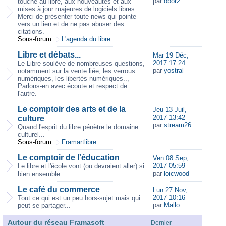
par
obor2
touche au libre, aux nouveautés et aux
mises à jour majeures de logiciels libres.
Merci de présenter toute news qui pointe
vers un lien et de ne pas abuser des
citations.
Sous-forum:
L'agenda du libre
Libre et débats...
Mar 19 Déc,
2017 17:24
Le Libre soulève de nombreuses questions,
par
yostral
notamment sur la vente liée, les verrous
numériques, les libertés numériques..,
Parlons-en avec écoute et respect de
l'autre.
Le comptoir des arts et de la
Jeu 13 Juil,
2017 13:42
culture
par
stream26
Quand l'esprit du libre pénètre le domaine
culturel...
Sous-forum:
Framartlibre
Le comptoir de l'éducation
Ven 08 Sep,
2017 05:59
Le libre et l'école vont (ou devraient aller) si
par
loicwood
bien ensemble...
Le café du commerce
Lun 27 Nov,
2017 10:16
Tout ce qui est un peu hors-sujet mais qui
par
Mallo
peut se partager...
Autour du réseau Framasoft
Dernier