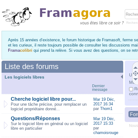
Recher
Après 15 années d’existence, le forum historique de Framasoft, ferme se
et les curieux, il reste toujours possible de consulter les discussions ma
Frama
colibri
qui prend la relève. Si vous avez des questions, on se re
Liste des forums
Utili
Les logiciels libres
Mot 
Dernier
R
message
conn
Cherche logiciel libre pour...
Mar 19 Déc,
2017 16:34
Pour une tâche précise, pour remplacer un
par
Thom1
logiciel propriétaire donné...
Fo
Questions/Réponses
Mar 19 Déc,
2017 15:33
Sur le logiciel libre en général ou un logiciel
Nous
par
libre en particulier
chamoisrouge