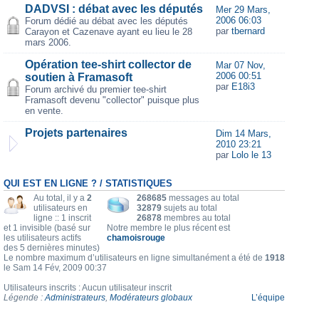
DADVSI : débat avec les députés
Mer 29 Mars,
2006 06:03
Forum dédié au débat avec les députés
par
tbernard
Carayon et Cazenave ayant eu lieu le 28
mars 2006.
Opération tee-shirt collector de
Mar 07 Nov,
2006 00:51
soutien à Framasoft
par
E18i3
Forum archivé du premier tee-shirt
Framasoft devenu "collector" puisque plus
en vente.
Projets partenaires
Dim 14 Mars,
2010 23:21
par
Lolo le 13
QUI EST EN LIGNE ? / STATISTIQUES
Au total, il y a
2
268685
messages au total
utilisateurs en
32879
sujets au total
ligne :: 1 inscrit
26878
membres au total
et 1 invisible (basé sur
Notre membre le plus récent est
les utilisateurs actifs
chamoisrouge
des 5 dernières minutes)
Le nombre maximum d’utilisateurs en ligne simultanément a été de
1918
le Sam 14 Fév, 2009 00:37
Utilisateurs inscrits : Aucun utilisateur inscrit
Légende :
Administrateurs
,
Modérateurs globaux
L’équipe