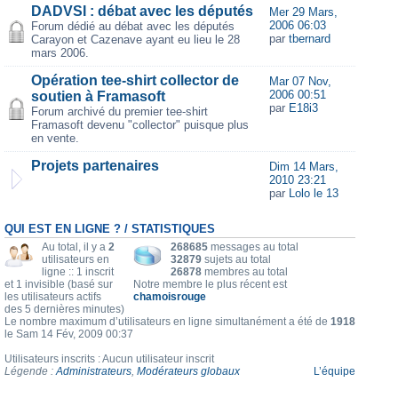
DADVSI : débat avec les députés
Mer 29 Mars,
2006 06:03
Forum dédié au débat avec les députés
par
tbernard
Carayon et Cazenave ayant eu lieu le 28
mars 2006.
Opération tee-shirt collector de
Mar 07 Nov,
2006 00:51
soutien à Framasoft
par
E18i3
Forum archivé du premier tee-shirt
Framasoft devenu "collector" puisque plus
en vente.
Projets partenaires
Dim 14 Mars,
2010 23:21
par
Lolo le 13
QUI EST EN LIGNE ? / STATISTIQUES
Au total, il y a
2
268685
messages au total
utilisateurs en
32879
sujets au total
ligne :: 1 inscrit
26878
membres au total
et 1 invisible (basé sur
Notre membre le plus récent est
les utilisateurs actifs
chamoisrouge
des 5 dernières minutes)
Le nombre maximum d’utilisateurs en ligne simultanément a été de
1918
le Sam 14 Fév, 2009 00:37
Utilisateurs inscrits : Aucun utilisateur inscrit
Légende :
Administrateurs
,
Modérateurs globaux
L’équipe