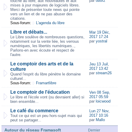
par
obor2
touche au libre, aux nouveautés et aux
mises à jour majeures de logiciels libres.
Merci de présenter toute news qui pointe
vers un lien et de ne pas abuser des
citations.
Sous-forum:
L'agenda du libre
Libre et débats...
Mar 19 Déc,
2017 17:24
Le Libre soulève de nombreuses questions,
par
yostral
notamment sur la vente liée, les verrous
numériques, les libertés numériques..,
Parlons-en avec écoute et respect de
l'autre.
Le comptoir des arts et de la
Jeu 13 Juil,
2017 13:42
culture
par
stream26
Quand l'esprit du libre pénètre le domaine
culturel...
Sous-forum:
Framartlibre
Le comptoir de l'éducation
Ven 08 Sep,
2017 05:59
Le libre et l'école vont (ou devraient aller) si
par
loicwood
bien ensemble...
Le café du commerce
Lun 27 Nov,
2017 10:16
Tout ce qui est un peu hors-sujet mais qui
par
Mallo
peut se partager...
Autour du réseau Framasoft
Dernier