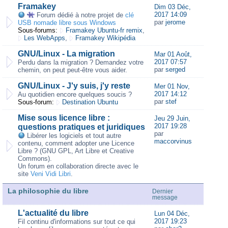
Framakey
Dim 03 Déc,
2017 14:09
Forum dédié à notre projet de
clé
par
jerome
USB nomade libre sous Windows
Sous-forums:
Framakey Ubuntu-fr remix
,
Les WebApps
,
Framakey Wikipédia
GNU/Linux - La migration
Mar 01 Août,
2017 07:57
Perdu dans la migration ? Demandez votre
par
serged
chemin, on peut peut-être vous aider.
GNU/Linux - J'y suis, j'y reste
Mer 01 Nov,
2017 14:12
Au quotidien encore quelques soucis ?
par
stef
Sous-forum:
Destination Ubuntu
Mise sous licence libre :
Jeu 29 Juin,
2017 19:28
questions pratiques et juridiques
par
Libérer les logiciels et tout autre
maccorvinus
contenu, comment adopter une Licence
Libre ? (GNU GPL, Art Libre et Creative
Commons).
Un forum en collaboration directe avec le
site
Veni Vidi Libri
.
La philosophie du libre
Dernier
message
L'actualité du libre
Lun 04 Déc,
2017 19:23
Fil continu d'informations sur tout ce qui