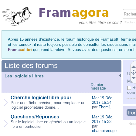
Recher
Après 15 années d’existence, le forum historique de Framasoft, ferme se
et les curieux, il reste toujours possible de consulter les discussions ma
Frama
colibri
qui prend la relève. Si vous avez des questions, on se re
Liste des forums
Utili
Les logiciels libres
Mot 
Dernier
R
message
conn
Cherche logiciel libre pour...
Mar 19 Déc,
2017 16:34
Pour une tâche précise, pour remplacer un
par
Thom1
logiciel propriétaire donné...
Fo
Questions/Réponses
Mar 19 Déc,
2017 15:33
Sur le logiciel libre en général ou un logiciel
Nous
par
libre en particulier
chamoisrouge