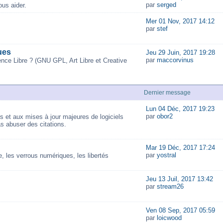
par
serged
us aider.
Mer 01 Nov, 2017 14:12
par
stef
ues
Jeu 29 Juin, 2017 19:28
par
maccorvinus
ence Libre ? (GNU GPL, Art Libre et Creative
Dernier message
Lun 04 Déc, 2017 19:23
par
obor2
és et aux mises à jour majeures de logiciels
as abuser des citations.
Mar 19 Déc, 2017 17:24
par
yostral
 les verrous numériques, les libertés
Jeu 13 Juil, 2017 13:42
par
stream26
Ven 08 Sep, 2017 05:59
par
loicwood