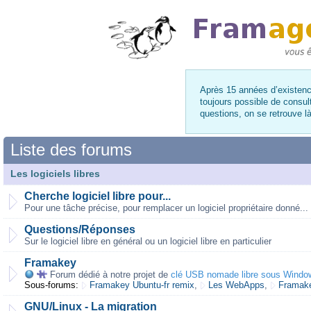
Après 15 années d’existence
toujours possible de consul
questions, on se retrouve 
Liste des forums
Les logiciels libres
Cherche logiciel libre pour...
Pour une tâche précise, pour remplacer un logiciel propriétaire donné...
Questions/Réponses
Sur le logiciel libre en général ou un logiciel libre en particulier
Framakey
Forum dédié à notre projet de
clé USB nomade libre sous Windo
Sous-forums:
Framakey Ubuntu-fr remix
,
Les WebApps
,
Framake
GNU/Linux - La migration