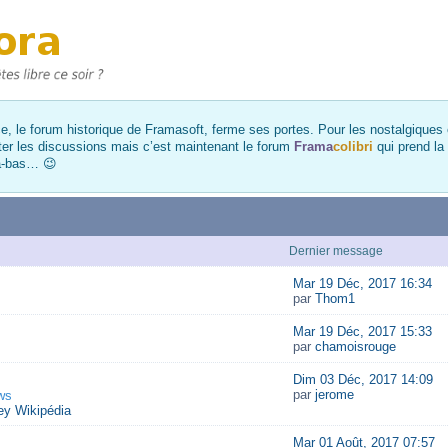
, le forum historique de Framasoft, ferme ses portes. Pour les nostalgiques et
ter les discussions mais c’est maintenant le forum
Frama
colibri
qui prend la
là-bas… 😉
Dernier message
Mar 19 Déc, 2017 16:34
par
Thom1
Mar 19 Déc, 2017 15:33
par
chamoisrouge
Dim 03 Déc, 2017 14:09
par
jerome
ws
y Wikipédia
Mar 01 Août, 2017 07:57