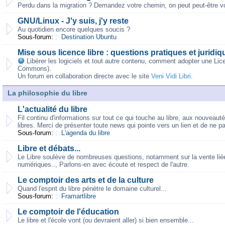
Perdu dans la migration ? Demandez votre chemin, on peut peut-être vo
GNU/Linux - J'y suis, j'y reste
Au quotidien encore quelques soucis ?
Sous-forum:
Destination Ubuntu
Mise sous licence libre : questions pratiques et juridiq
Libérer les logiciels et tout autre contenu, comment adopter une Lic
Commons).
Un forum en collaboration directe avec le site
Veni Vidi Libri
.
La philosophie du libre
L'actualité du libre
Fil continu d'informations sur tout ce qui touche au libre, aux nouveaut
libres. Merci de présenter toute news qui pointe vers un lien et de ne p
Sous-forum:
L'agenda du libre
Libre et débats...
Le Libre soulève de nombreuses questions, notamment sur la vente liée,
numériques.., Parlons-en avec écoute et respect de l'autre.
Le comptoir des arts et de la culture
Quand l'esprit du libre pénètre le domaine culturel...
Sous-forum:
Framartlibre
Le comptoir de l'éducation
Le libre et l'école vont (ou devraient aller) si bien ensemble...