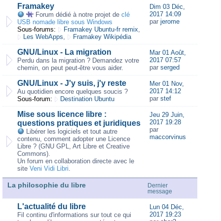
Framakey
Dim 03 Déc,
2017 14:09
Forum dédié à notre projet de
clé
par
jerome
USB nomade libre sous Windows
Sous-forums:
Framakey Ubuntu-fr remix
,
Les WebApps
,
Framakey Wikipédia
GNU/Linux - La migration
Mar 01 Août,
2017 07:57
Perdu dans la migration ? Demandez votre
par
serged
chemin, on peut peut-être vous aider.
GNU/Linux - J'y suis, j'y reste
Mer 01 Nov,
2017 14:12
Au quotidien encore quelques soucis ?
par
stef
Sous-forum:
Destination Ubuntu
Mise sous licence libre :
Jeu 29 Juin,
2017 19:28
questions pratiques et juridiques
par
Libérer les logiciels et tout autre
maccorvinus
contenu, comment adopter une Licence
Libre ? (GNU GPL, Art Libre et Creative
Commons).
Un forum en collaboration directe avec le
site
Veni Vidi Libri
.
La philosophie du libre
Dernier
message
L'actualité du libre
Lun 04 Déc,
2017 19:23
Fil continu d'informations sur tout ce qui