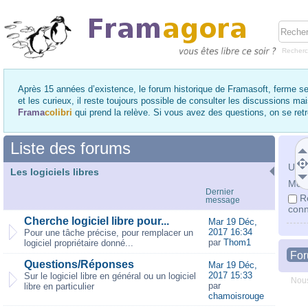
Recher
Après 15 années d’existence, le forum historique de Framasoft, ferme se
et les curieux, il reste toujours possible de consulter les discussions ma
Frama
colibri
qui prend la relève. Si vous avez des questions, on se re
Liste des forums
Utili
Les logiciels libres
Mot 
Dernier
R
message
conn
Cherche logiciel libre pour...
Mar 19 Déc,
2017 16:34
Pour une tâche précise, pour remplacer un
par
Thom1
logiciel propriétaire donné...
Fo
Questions/Réponses
Mar 19 Déc,
2017 15:33
Sur le logiciel libre en général ou un logiciel
Nous
par
libre en particulier
chamoisrouge