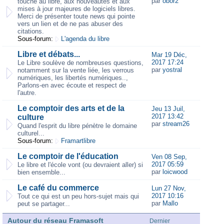
par
obor2
touche au libre, aux nouveautés et aux
mises à jour majeures de logiciels libres.
Merci de présenter toute news qui pointe
vers un lien et de ne pas abuser des
citations.
Sous-forum:
L'agenda du libre
Libre et débats...
Mar 19 Déc,
2017 17:24
Le Libre soulève de nombreuses questions,
par
yostral
notamment sur la vente liée, les verrous
numériques, les libertés numériques..,
Parlons-en avec écoute et respect de
l'autre.
Le comptoir des arts et de la
Jeu 13 Juil,
2017 13:42
culture
par
stream26
Quand l'esprit du libre pénètre le domaine
culturel...
Sous-forum:
Framartlibre
Le comptoir de l'éducation
Ven 08 Sep,
2017 05:59
Le libre et l'école vont (ou devraient aller) si
par
loicwood
bien ensemble...
Le café du commerce
Lun 27 Nov,
2017 10:16
Tout ce qui est un peu hors-sujet mais qui
par
Mallo
peut se partager...
Autour du réseau Framasoft
Dernier