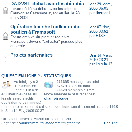
DADVSI : débat avec les députés
Mer 29 Mars,
2006 06:03
Forum dédié au débat avec les députés
par
tbernard
Carayon et Cazenave ayant eu lieu le 28
mars 2006.
Opération tee-shirt collector de
Mar 07 Nov,
2006 00:51
soutien à Framasoft
par
E18i3
Forum archivé du premier tee-shirt
Framasoft devenu "collector" puisque plus
en vente.
Projets partenaires
Dim 14 Mars,
2010 23:21
par
Lolo le 13
QUI EST EN LIGNE ? / STATISTIQUES
Au total, il y a
2
268685
messages au total
utilisateurs en
32879
sujets au total
ligne :: 1 inscrit
26878
membres au total
et 1 invisible (basé sur
Notre membre le plus récent est
les utilisateurs actifs
chamoisrouge
des 5 dernières minutes)
Le nombre maximum d’utilisateurs en ligne simultanément a été de
1918
le Sam 14 Fév, 2009 00:37
Utilisateurs inscrits : Aucun utilisateur inscrit
Légende :
Administrateurs
,
Modérateurs globaux
L’équipe