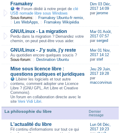
Framakey
Dim 03 Déc,
2017 14:09
Forum dédié à notre projet de
clé
par
jerome
USB nomade libre sous Windows
Sous-forums:
Framakey Ubuntu-fr remix
,
Les WebApps
,
Framakey Wikipédia
GNU/Linux - La migration
Mar 01 Août,
2017 07:57
Perdu dans la migration ? Demandez votre
par
serged
chemin, on peut peut-être vous aider.
GNU/Linux - J'y suis, j'y reste
Mer 01 Nov,
2017 14:12
Au quotidien encore quelques soucis ?
par
stef
Sous-forum:
Destination Ubuntu
Mise sous licence libre :
Jeu 29 Juin,
2017 19:28
questions pratiques et juridiques
par
Libérer les logiciels et tout autre
maccorvinus
contenu, comment adopter une Licence
Libre ? (GNU GPL, Art Libre et Creative
Commons).
Un forum en collaboration directe avec le
site
Veni Vidi Libri
.
La philosophie du libre
Dernier
message
L'actualité du libre
Lun 04 Déc,
2017 19:23
Fil continu d'informations sur tout ce qui