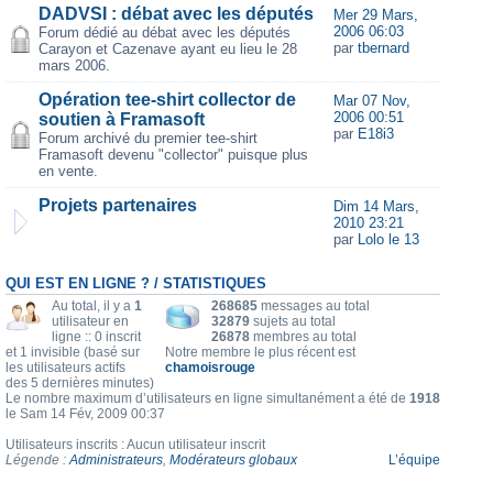
DADVSI : débat avec les députés
Mer 29 Mars,
2006 06:03
Forum dédié au débat avec les députés
par
tbernard
Carayon et Cazenave ayant eu lieu le 28
mars 2006.
Opération tee-shirt collector de
Mar 07 Nov,
2006 00:51
soutien à Framasoft
par
E18i3
Forum archivé du premier tee-shirt
Framasoft devenu "collector" puisque plus
en vente.
Projets partenaires
Dim 14 Mars,
2010 23:21
par
Lolo le 13
QUI EST EN LIGNE ? / STATISTIQUES
Au total, il y a
1
268685
messages au total
utilisateur en
32879
sujets au total
ligne :: 0 inscrit
26878
membres au total
et 1 invisible (basé sur
Notre membre le plus récent est
les utilisateurs actifs
chamoisrouge
des 5 dernières minutes)
Le nombre maximum d’utilisateurs en ligne simultanément a été de
1918
le Sam 14 Fév, 2009 00:37
Utilisateurs inscrits : Aucun utilisateur inscrit
Légende :
Administrateurs
,
Modérateurs globaux
L’équipe