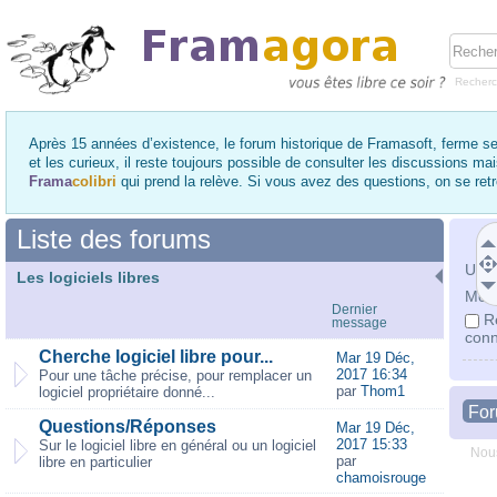
Recher
Après 15 années d’existence, le forum historique de Framasoft, ferme se
et les curieux, il reste toujours possible de consulter les discussions ma
Frama
colibri
qui prend la relève. Si vous avez des questions, on se re
Liste des forums
Utili
Les logiciels libres
Mot 
Dernier
R
message
conn
Cherche logiciel libre pour...
Mar 19 Déc,
2017 16:34
Pour une tâche précise, pour remplacer un
par
Thom1
logiciel propriétaire donné...
Fo
Questions/Réponses
Mar 19 Déc,
2017 15:33
Sur le logiciel libre en général ou un logiciel
Nous
par
libre en particulier
chamoisrouge