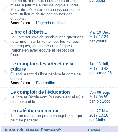
par
obor2
touche au libre, aux nouveautés et aux
mises à jour majeures de logiciels libres.
Merci de présenter toute news qui pointe
vers un lien et de ne pas abuser des
citations.
Sous-forum:
L'agenda du libre
Libre et débats...
Mar 19 Déc,
2017 17:24
Le Libre soulève de nombreuses questions,
par
yostral
notamment sur la vente liée, les verrous
numériques, les libertés numériques..,
Parlons-en avec écoute et respect de
l'autre.
Le comptoir des arts et de la
Jeu 13 Juil,
2017 13:42
culture
par
stream26
Quand l'esprit du libre pénètre le domaine
culturel...
Sous-forum:
Framartlibre
Le comptoir de l'éducation
Ven 08 Sep,
2017 05:59
Le libre et l'école vont (ou devraient aller) si
par
loicwood
bien ensemble...
Le café du commerce
Lun 27 Nov,
2017 10:16
Tout ce qui est un peu hors-sujet mais qui
par
Mallo
peut se partager...
Autour du réseau Framasoft
Dernier