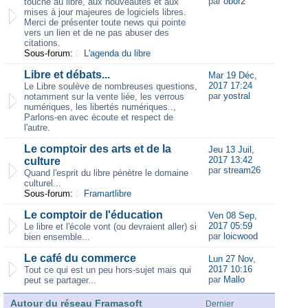
par
obor2
touche au libre, aux nouveautés et aux
mises à jour majeures de logiciels libres.
Merci de présenter toute news qui pointe
vers un lien et de ne pas abuser des
citations.
Sous-forum:
L'agenda du libre
Libre et débats...
Mar 19 Déc,
2017 17:24
Le Libre soulève de nombreuses questions,
par
yostral
notamment sur la vente liée, les verrous
numériques, les libertés numériques..,
Parlons-en avec écoute et respect de
l'autre.
Le comptoir des arts et de la
Jeu 13 Juil,
2017 13:42
culture
par
stream26
Quand l'esprit du libre pénètre le domaine
culturel...
Sous-forum:
Framartlibre
Le comptoir de l'éducation
Ven 08 Sep,
2017 05:59
Le libre et l'école vont (ou devraient aller) si
par
loicwood
bien ensemble...
Le café du commerce
Lun 27 Nov,
2017 10:16
Tout ce qui est un peu hors-sujet mais qui
par
Mallo
peut se partager...
Autour du réseau Framasoft
Dernier