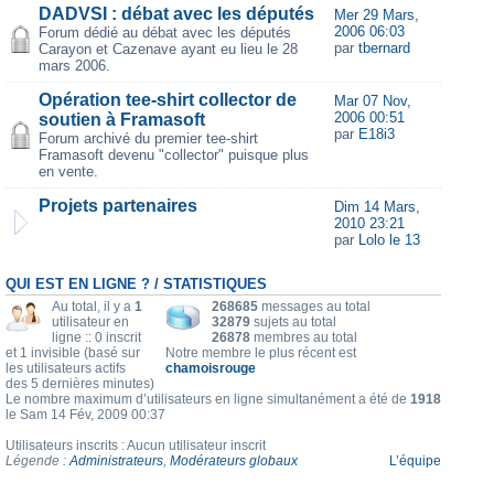
DADVSI : débat avec les députés
Mer 29 Mars,
2006 06:03
Forum dédié au débat avec les députés
par
tbernard
Carayon et Cazenave ayant eu lieu le 28
mars 2006.
Opération tee-shirt collector de
Mar 07 Nov,
2006 00:51
soutien à Framasoft
par
E18i3
Forum archivé du premier tee-shirt
Framasoft devenu "collector" puisque plus
en vente.
Projets partenaires
Dim 14 Mars,
2010 23:21
par
Lolo le 13
QUI EST EN LIGNE ? / STATISTIQUES
Au total, il y a
1
268685
messages au total
utilisateur en
32879
sujets au total
ligne :: 0 inscrit
26878
membres au total
et 1 invisible (basé sur
Notre membre le plus récent est
les utilisateurs actifs
chamoisrouge
des 5 dernières minutes)
Le nombre maximum d’utilisateurs en ligne simultanément a été de
1918
le Sam 14 Fév, 2009 00:37
Utilisateurs inscrits : Aucun utilisateur inscrit
Légende :
Administrateurs
,
Modérateurs globaux
L’équipe