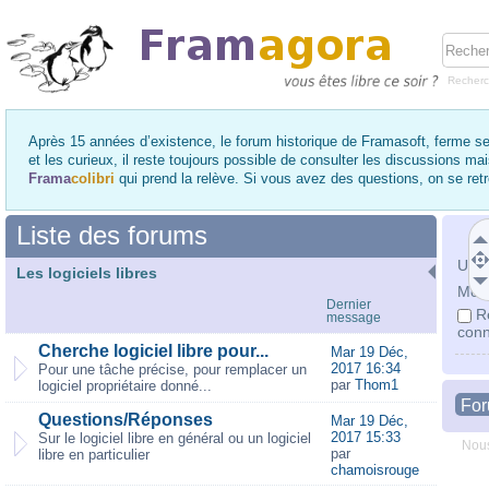
Recher
Après 15 années d’existence, le forum historique de Framasoft, ferme se
et les curieux, il reste toujours possible de consulter les discussions ma
Frama
colibri
qui prend la relève. Si vous avez des questions, on se re
Liste des forums
Utili
Les logiciels libres
Mot 
Dernier
R
message
conn
Cherche logiciel libre pour...
Mar 19 Déc,
2017 16:34
Pour une tâche précise, pour remplacer un
par
Thom1
logiciel propriétaire donné...
Fo
Questions/Réponses
Mar 19 Déc,
2017 15:33
Sur le logiciel libre en général ou un logiciel
Nous
par
libre en particulier
chamoisrouge