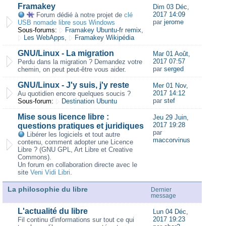
Framakey
Dim 03 Déc,
2017 14:09
Forum dédié à notre projet de
clé
par
jerome
USB nomade libre sous Windows
Sous-forums:
Framakey Ubuntu-fr remix
,
Les WebApps
,
Framakey Wikipédia
GNU/Linux - La migration
Mar 01 Août,
2017 07:57
Perdu dans la migration ? Demandez votre
par
serged
chemin, on peut peut-être vous aider.
GNU/Linux - J'y suis, j'y reste
Mer 01 Nov,
2017 14:12
Au quotidien encore quelques soucis ?
par
stef
Sous-forum:
Destination Ubuntu
Mise sous licence libre :
Jeu 29 Juin,
2017 19:28
questions pratiques et juridiques
par
Libérer les logiciels et tout autre
maccorvinus
contenu, comment adopter une Licence
Libre ? (GNU GPL, Art Libre et Creative
Commons).
Un forum en collaboration directe avec le
site
Veni Vidi Libri
.
La philosophie du libre
Dernier
message
L'actualité du libre
Lun 04 Déc,
2017 19:23
Fil continu d'informations sur tout ce qui