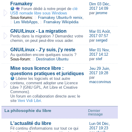
Framakey
Dim 03 Déc,
2017 14:09
Forum dédié à notre projet de
clé
par
jerome
USB nomade libre sous Windows
Sous-forums:
Framakey Ubuntu-fr remix
,
Les WebApps
,
Framakey Wikipédia
GNU/Linux - La migration
Mar 01 Août,
2017 07:57
Perdu dans la migration ? Demandez votre
par
serged
chemin, on peut peut-être vous aider.
GNU/Linux - J'y suis, j'y reste
Mer 01 Nov,
2017 14:12
Au quotidien encore quelques soucis ?
par
stef
Sous-forum:
Destination Ubuntu
Mise sous licence libre :
Jeu 29 Juin,
2017 19:28
questions pratiques et juridiques
par
Libérer les logiciels et tout autre
maccorvinus
contenu, comment adopter une Licence
Libre ? (GNU GPL, Art Libre et Creative
Commons).
Un forum en collaboration directe avec le
site
Veni Vidi Libri
.
La philosophie du libre
Dernier
message
L'actualité du libre
Lun 04 Déc,
2017 19:23
Fil continu d'informations sur tout ce qui