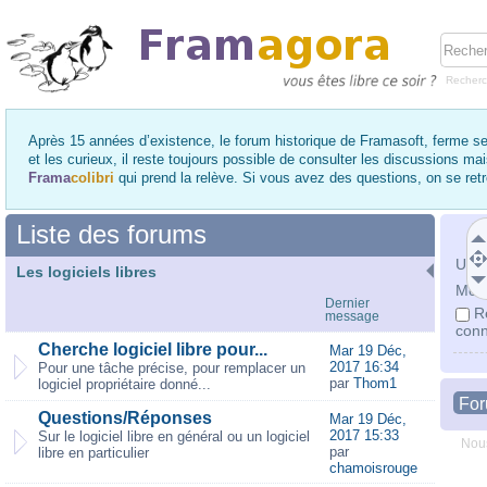
Recher
Après 15 années d’existence, le forum historique de Framasoft, ferme se
et les curieux, il reste toujours possible de consulter les discussions ma
Frama
colibri
qui prend la relève. Si vous avez des questions, on se re
Liste des forums
Utili
Les logiciels libres
Mot 
Dernier
R
message
conn
Cherche logiciel libre pour...
Mar 19 Déc,
2017 16:34
Pour une tâche précise, pour remplacer un
par
Thom1
logiciel propriétaire donné...
Fo
Questions/Réponses
Mar 19 Déc,
2017 15:33
Sur le logiciel libre en général ou un logiciel
Nous
par
libre en particulier
chamoisrouge