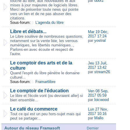
par
obor2
touche au libre, aux nouveautés et aux
mises à jour majeures de logiciels libres.
Merci de présenter toute news qui pointe
vers un lien et de ne pas abuser des
citations.
Sous-forum:
L'agenda du libre
Libre et débats...
Mar 19 Déc,
2017 17:24
Le Libre soulève de nombreuses questions,
par
yostral
notamment sur la vente liée, les verrous
numériques, les libertés numériques..,
Parlons-en avec écoute et respect de
l'autre.
Le comptoir des arts et de la
Jeu 13 Juil,
2017 13:42
culture
par
stream26
Quand l'esprit du libre pénètre le domaine
culturel...
Sous-forum:
Framartlibre
Le comptoir de l'éducation
Ven 08 Sep,
2017 05:59
Le libre et l'école vont (ou devraient aller) si
par
loicwood
bien ensemble...
Le café du commerce
Lun 27 Nov,
2017 10:16
Tout ce qui est un peu hors-sujet mais qui
par
Mallo
peut se partager...
Autour du réseau Framasoft
Dernier