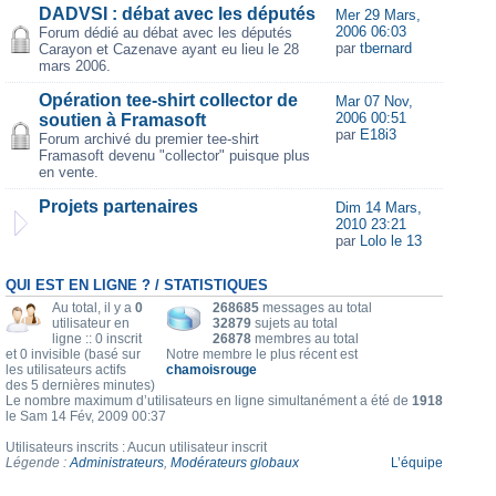
DADVSI : débat avec les députés
Mer 29 Mars,
2006 06:03
Forum dédié au débat avec les députés
par
tbernard
Carayon et Cazenave ayant eu lieu le 28
mars 2006.
Opération tee-shirt collector de
Mar 07 Nov,
2006 00:51
soutien à Framasoft
par
E18i3
Forum archivé du premier tee-shirt
Framasoft devenu "collector" puisque plus
en vente.
Projets partenaires
Dim 14 Mars,
2010 23:21
par
Lolo le 13
QUI EST EN LIGNE ? / STATISTIQUES
Au total, il y a
0
268685
messages au total
utilisateur en
32879
sujets au total
ligne :: 0 inscrit
26878
membres au total
et 0 invisible (basé sur
Notre membre le plus récent est
les utilisateurs actifs
chamoisrouge
des 5 dernières minutes)
Le nombre maximum d’utilisateurs en ligne simultanément a été de
1918
le Sam 14 Fév, 2009 00:37
Utilisateurs inscrits : Aucun utilisateur inscrit
Légende :
Administrateurs
,
Modérateurs globaux
L’équipe