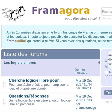
Recher
Après 15 années d’existence, le forum historique de Framasoft, ferme se
et les curieux, il reste toujours possible de consulter les discussions ma
Frama
colibri
qui prend la relève. Si vous avez des questions, on se re
Liste des forums
Utili
Les logiciels libres
Mot 
Dernier
R
message
conn
Cherche logiciel libre pour...
Mar 19 Déc,
2017 16:34
Pour une tâche précise, pour remplacer un
par
Thom1
logiciel propriétaire donné...
Fo
Questions/Réponses
Mar 19 Déc,
2017 15:33
Sur le logiciel libre en général ou un logiciel
Nous
par
libre en particulier
chamoisrouge