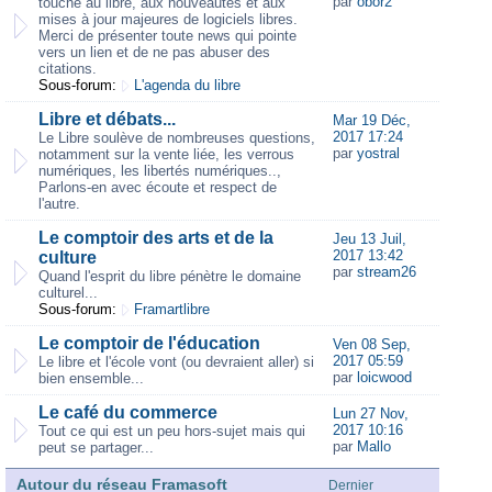
par
obor2
touche au libre, aux nouveautés et aux
mises à jour majeures de logiciels libres.
Merci de présenter toute news qui pointe
vers un lien et de ne pas abuser des
citations.
Sous-forum:
L'agenda du libre
Libre et débats...
Mar 19 Déc,
2017 17:24
Le Libre soulève de nombreuses questions,
par
yostral
notamment sur la vente liée, les verrous
numériques, les libertés numériques..,
Parlons-en avec écoute et respect de
l'autre.
Le comptoir des arts et de la
Jeu 13 Juil,
2017 13:42
culture
par
stream26
Quand l'esprit du libre pénètre le domaine
culturel...
Sous-forum:
Framartlibre
Le comptoir de l'éducation
Ven 08 Sep,
2017 05:59
Le libre et l'école vont (ou devraient aller) si
par
loicwood
bien ensemble...
Le café du commerce
Lun 27 Nov,
2017 10:16
Tout ce qui est un peu hors-sujet mais qui
par
Mallo
peut se partager...
Autour du réseau Framasoft
Dernier