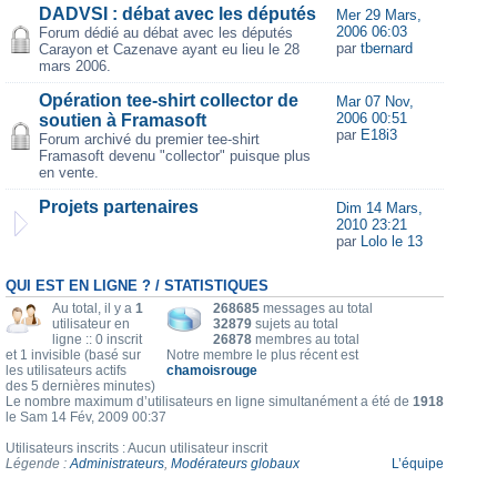
DADVSI : débat avec les députés
Mer 29 Mars,
2006 06:03
Forum dédié au débat avec les députés
par
tbernard
Carayon et Cazenave ayant eu lieu le 28
mars 2006.
Opération tee-shirt collector de
Mar 07 Nov,
2006 00:51
soutien à Framasoft
par
E18i3
Forum archivé du premier tee-shirt
Framasoft devenu "collector" puisque plus
en vente.
Projets partenaires
Dim 14 Mars,
2010 23:21
par
Lolo le 13
QUI EST EN LIGNE ? / STATISTIQUES
Au total, il y a
1
268685
messages au total
utilisateur en
32879
sujets au total
ligne :: 0 inscrit
26878
membres au total
et 1 invisible (basé sur
Notre membre le plus récent est
les utilisateurs actifs
chamoisrouge
des 5 dernières minutes)
Le nombre maximum d’utilisateurs en ligne simultanément a été de
1918
le Sam 14 Fév, 2009 00:37
Utilisateurs inscrits : Aucun utilisateur inscrit
Légende :
Administrateurs
,
Modérateurs globaux
L’équipe