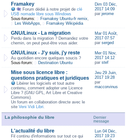
Framakey
Dim 03 Déc,
2017 14:09
Forum dédié à notre projet de
clé
par
jerome
USB nomade libre sous Windows
Sous-forums:
Framakey Ubuntu-fr remix
,
Les WebApps
,
Framakey Wikipédia
GNU/Linux - La migration
Mar 01 Août,
2017 07:57
Perdu dans la migration ? Demandez votre
par
serged
chemin, on peut peut-être vous aider.
GNU/Linux - J'y suis, j'y reste
Mer 01 Nov,
2017 14:12
Au quotidien encore quelques soucis ?
par
stef
Sous-forum:
Destination Ubuntu
Mise sous licence libre :
Jeu 29 Juin,
2017 19:28
questions pratiques et juridiques
par
Libérer les logiciels et tout autre
maccorvinus
contenu, comment adopter une Licence
Libre ? (GNU GPL, Art Libre et Creative
Commons).
Un forum en collaboration directe avec le
site
Veni Vidi Libri
.
La philosophie du libre
Dernier
message
L'actualité du libre
Lun 04 Déc,
2017 19:23
Fil continu d'informations sur tout ce qui