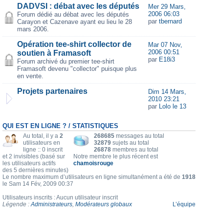
DADVSI : débat avec les députés
Mer 29 Mars,
2006 06:03
Forum dédié au débat avec les députés
par
tbernard
Carayon et Cazenave ayant eu lieu le 28
mars 2006.
Opération tee-shirt collector de
Mar 07 Nov,
2006 00:51
soutien à Framasoft
par
E18i3
Forum archivé du premier tee-shirt
Framasoft devenu "collector" puisque plus
en vente.
Projets partenaires
Dim 14 Mars,
2010 23:21
par
Lolo le 13
QUI EST EN LIGNE ? / STATISTIQUES
Au total, il y a
2
268685
messages au total
utilisateurs en
32879
sujets au total
ligne :: 0 inscrit
26878
membres au total
et 2 invisibles (basé sur
Notre membre le plus récent est
les utilisateurs actifs
chamoisrouge
des 5 dernières minutes)
Le nombre maximum d’utilisateurs en ligne simultanément a été de
1918
le Sam 14 Fév, 2009 00:37
Utilisateurs inscrits : Aucun utilisateur inscrit
Légende :
Administrateurs
,
Modérateurs globaux
L’équipe