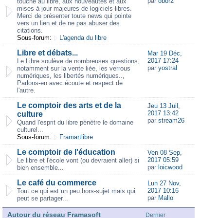
par
obor2
touche au libre, aux nouveautés et aux
mises à jour majeures de logiciels libres.
Merci de présenter toute news qui pointe
vers un lien et de ne pas abuser des
citations.
Sous-forum:
L'agenda du libre
Libre et débats...
Mar 19 Déc,
2017 17:24
Le Libre soulève de nombreuses questions,
par
yostral
notamment sur la vente liée, les verrous
numériques, les libertés numériques..,
Parlons-en avec écoute et respect de
l'autre.
Le comptoir des arts et de la
Jeu 13 Juil,
2017 13:42
culture
par
stream26
Quand l'esprit du libre pénètre le domaine
culturel...
Sous-forum:
Framartlibre
Le comptoir de l'éducation
Ven 08 Sep,
2017 05:59
Le libre et l'école vont (ou devraient aller) si
par
loicwood
bien ensemble...
Le café du commerce
Lun 27 Nov,
2017 10:16
Tout ce qui est un peu hors-sujet mais qui
par
Mallo
peut se partager...
Autour du réseau Framasoft
Dernier