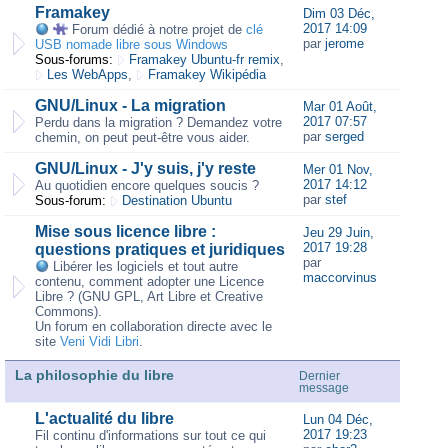
Framakey
Dim 03 Déc,
2017 14:09
Forum dédié à notre projet de
clé
par
jerome
USB nomade libre sous Windows
Sous-forums:
Framakey Ubuntu-fr remix
,
Les WebApps
,
Framakey Wikipédia
GNU/Linux - La migration
Mar 01 Août,
2017 07:57
Perdu dans la migration ? Demandez votre
par
serged
chemin, on peut peut-être vous aider.
GNU/Linux - J'y suis, j'y reste
Mer 01 Nov,
2017 14:12
Au quotidien encore quelques soucis ?
par
stef
Sous-forum:
Destination Ubuntu
Mise sous licence libre :
Jeu 29 Juin,
2017 19:28
questions pratiques et juridiques
par
Libérer les logiciels et tout autre
maccorvinus
contenu, comment adopter une Licence
Libre ? (GNU GPL, Art Libre et Creative
Commons).
Un forum en collaboration directe avec le
site
Veni Vidi Libri
.
La philosophie du libre
Dernier
message
L'actualité du libre
Lun 04 Déc,
2017 19:23
Fil continu d'informations sur tout ce qui