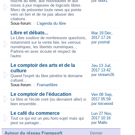
par
obor2
touche au libre, aux nouveautés et aux
mises à jour majeures de logiciels libres.
Merci de présenter toute news qui pointe
vers un lien et de ne pas abuser des
citations.
Sous-forum:
L'agenda du libre
Libre et débats...
Mar 19 Déc,
2017 17:24
Le Libre soulève de nombreuses questions,
par
yostral
notamment sur la vente liée, les verrous
numériques, les libertés numériques..,
Parlons-en avec écoute et respect de
l'autre.
Le comptoir des arts et de la
Jeu 13 Juil,
2017 13:42
culture
par
stream26
Quand l'esprit du libre pénètre le domaine
culturel...
Sous-forum:
Framartlibre
Le comptoir de l'éducation
Ven 08 Sep,
2017 05:59
Le libre et l'école vont (ou devraient aller) si
par
loicwood
bien ensemble...
Le café du commerce
Lun 27 Nov,
2017 10:16
Tout ce qui est un peu hors-sujet mais qui
par
Mallo
peut se partager...
Autour du réseau Framasoft
Dernier