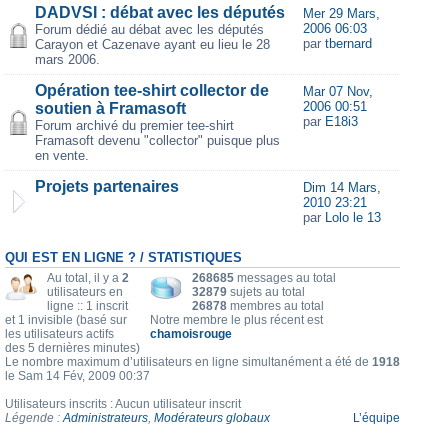
DADVSI : débat avec les députés
Mer 29 Mars,
2006 06:03
Forum dédié au débat avec les députés
par
tbernard
Carayon et Cazenave ayant eu lieu le 28
mars 2006.
Opération tee-shirt collector de
Mar 07 Nov,
2006 00:51
soutien à Framasoft
par
E18i3
Forum archivé du premier tee-shirt
Framasoft devenu "collector" puisque plus
en vente.
Projets partenaires
Dim 14 Mars,
2010 23:21
par
Lolo le 13
QUI EST EN LIGNE ? / STATISTIQUES
Au total, il y a
2
268685
messages au total
utilisateurs en
32879
sujets au total
ligne :: 1 inscrit
26878
membres au total
et 1 invisible (basé sur
Notre membre le plus récent est
les utilisateurs actifs
chamoisrouge
des 5 dernières minutes)
Le nombre maximum d’utilisateurs en ligne simultanément a été de
1918
le Sam 14 Fév, 2009 00:37
Utilisateurs inscrits : Aucun utilisateur inscrit
Légende :
Administrateurs
,
Modérateurs globaux
L’équipe