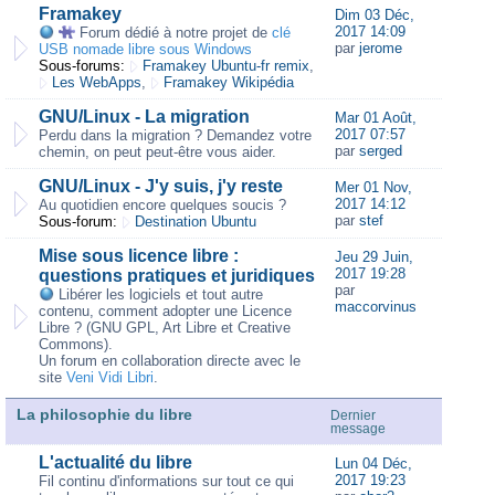
Framakey
Dim 03 Déc,
2017 14:09
Forum dédié à notre projet de
clé
par
jerome
USB nomade libre sous Windows
Sous-forums:
Framakey Ubuntu-fr remix
,
Les WebApps
,
Framakey Wikipédia
GNU/Linux - La migration
Mar 01 Août,
2017 07:57
Perdu dans la migration ? Demandez votre
par
serged
chemin, on peut peut-être vous aider.
GNU/Linux - J'y suis, j'y reste
Mer 01 Nov,
2017 14:12
Au quotidien encore quelques soucis ?
par
stef
Sous-forum:
Destination Ubuntu
Mise sous licence libre :
Jeu 29 Juin,
2017 19:28
questions pratiques et juridiques
par
Libérer les logiciels et tout autre
maccorvinus
contenu, comment adopter une Licence
Libre ? (GNU GPL, Art Libre et Creative
Commons).
Un forum en collaboration directe avec le
site
Veni Vidi Libri
.
La philosophie du libre
Dernier
message
L'actualité du libre
Lun 04 Déc,
2017 19:23
Fil continu d'informations sur tout ce qui