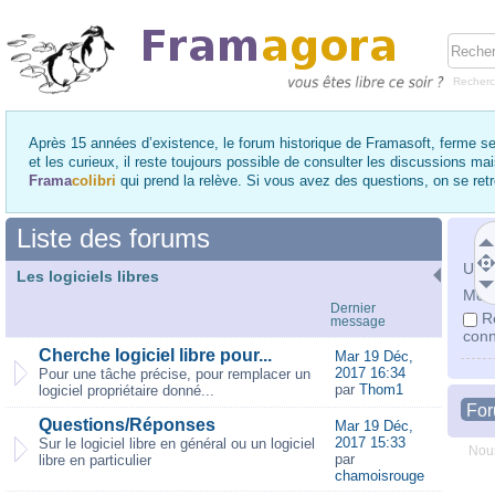
Recher
Après 15 années d’existence, le forum historique de Framasoft, ferme se
et les curieux, il reste toujours possible de consulter les discussions ma
Frama
colibri
qui prend la relève. Si vous avez des questions, on se re
Liste des forums
Utili
Les logiciels libres
Mot 
Dernier
R
message
conn
Cherche logiciel libre pour...
Mar 19 Déc,
2017 16:34
Pour une tâche précise, pour remplacer un
par
Thom1
logiciel propriétaire donné...
Fo
Questions/Réponses
Mar 19 Déc,
2017 15:33
Sur le logiciel libre en général ou un logiciel
Nous
par
libre en particulier
chamoisrouge