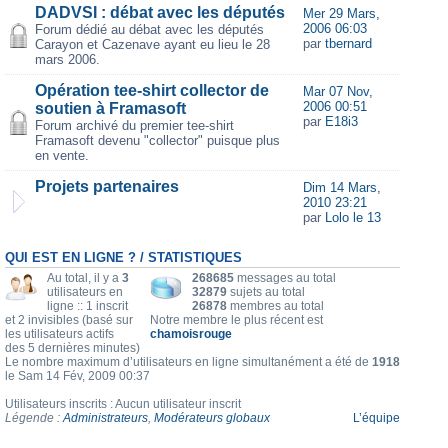
DADVSI : débat avec les députés
Mer 29 Mars,
2006 06:03
Forum dédié au débat avec les députés
par
tbernard
Carayon et Cazenave ayant eu lieu le 28
mars 2006.
Opération tee-shirt collector de
Mar 07 Nov,
2006 00:51
soutien à Framasoft
par
E18i3
Forum archivé du premier tee-shirt
Framasoft devenu "collector" puisque plus
en vente.
Projets partenaires
Dim 14 Mars,
2010 23:21
par
Lolo le 13
QUI EST EN LIGNE ? / STATISTIQUES
Au total, il y a
3
268685
messages au total
utilisateurs en
32879
sujets au total
ligne :: 1 inscrit
26878
membres au total
et 2 invisibles (basé sur
Notre membre le plus récent est
les utilisateurs actifs
chamoisrouge
des 5 dernières minutes)
Le nombre maximum d’utilisateurs en ligne simultanément a été de
1918
le Sam 14 Fév, 2009 00:37
Utilisateurs inscrits : Aucun utilisateur inscrit
Légende :
Administrateurs
,
Modérateurs globaux
L’équipe