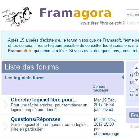
Recher
Après 15 années d’existence, le forum historique de Framasoft, ferme se
et les curieux, il reste toujours possible de consulter les discussions ma
Frama
colibri
qui prend la relève. Si vous avez des questions, on se re
Liste des forums
Utili
Les logiciels libres
Mot 
Dernier
R
message
conn
Cherche logiciel libre pour...
Mar 19 Déc,
2017 16:34
Pour une tâche précise, pour remplacer un
par
Thom1
logiciel propriétaire donné...
Fo
Questions/Réponses
Mar 19 Déc,
2017 15:33
Sur le logiciel libre en général ou un logiciel
Nous
par
libre en particulier
chamoisrouge