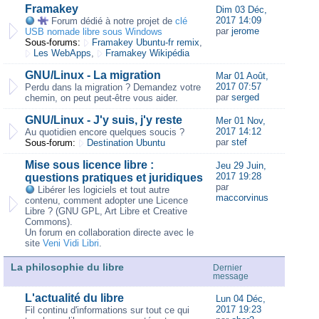
Framakey
Dim 03 Déc,
2017 14:09
Forum dédié à notre projet de
clé
par
jerome
USB nomade libre sous Windows
Sous-forums:
Framakey Ubuntu-fr remix
,
Les WebApps
,
Framakey Wikipédia
GNU/Linux - La migration
Mar 01 Août,
2017 07:57
Perdu dans la migration ? Demandez votre
par
serged
chemin, on peut peut-être vous aider.
GNU/Linux - J'y suis, j'y reste
Mer 01 Nov,
2017 14:12
Au quotidien encore quelques soucis ?
par
stef
Sous-forum:
Destination Ubuntu
Mise sous licence libre :
Jeu 29 Juin,
2017 19:28
questions pratiques et juridiques
par
Libérer les logiciels et tout autre
maccorvinus
contenu, comment adopter une Licence
Libre ? (GNU GPL, Art Libre et Creative
Commons).
Un forum en collaboration directe avec le
site
Veni Vidi Libri
.
La philosophie du libre
Dernier
message
L'actualité du libre
Lun 04 Déc,
2017 19:23
Fil continu d'informations sur tout ce qui