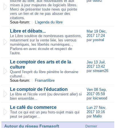
par
obor2
touche au libre, aux nouveautés et aux
mises à jour majeures de logiciels libres.
Merci de présenter toute news qui pointe
vers un lien et de ne pas abuser des
citations.
Sous-forum:
L'agenda du libre
Libre et débats...
Mar 19 Déc,
2017 17:24
Le Libre soulève de nombreuses questions,
par
yostral
notamment sur la vente liée, les verrous
numériques, les libertés numériques..,
Parlons-en avec écoute et respect de
l'autre.
Le comptoir des arts et de la
Jeu 13 Juil,
2017 13:42
culture
par
stream26
Quand l'esprit du libre pénètre le domaine
culturel...
Sous-forum:
Framartlibre
Le comptoir de l'éducation
Ven 08 Sep,
2017 05:59
Le libre et l'école vont (ou devraient aller) si
par
loicwood
bien ensemble...
Le café du commerce
Lun 27 Nov,
2017 10:16
Tout ce qui est un peu hors-sujet mais qui
par
Mallo
peut se partager...
Autour du réseau Framasoft
Dernier