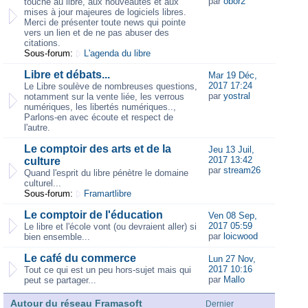
par
obor2
touche au libre, aux nouveautés et aux
mises à jour majeures de logiciels libres.
Merci de présenter toute news qui pointe
vers un lien et de ne pas abuser des
citations.
Sous-forum:
L'agenda du libre
Libre et débats...
Mar 19 Déc,
2017 17:24
Le Libre soulève de nombreuses questions,
par
yostral
notamment sur la vente liée, les verrous
numériques, les libertés numériques..,
Parlons-en avec écoute et respect de
l'autre.
Le comptoir des arts et de la
Jeu 13 Juil,
2017 13:42
culture
par
stream26
Quand l'esprit du libre pénètre le domaine
culturel...
Sous-forum:
Framartlibre
Le comptoir de l'éducation
Ven 08 Sep,
2017 05:59
Le libre et l'école vont (ou devraient aller) si
par
loicwood
bien ensemble...
Le café du commerce
Lun 27 Nov,
2017 10:16
Tout ce qui est un peu hors-sujet mais qui
par
Mallo
peut se partager...
Autour du réseau Framasoft
Dernier