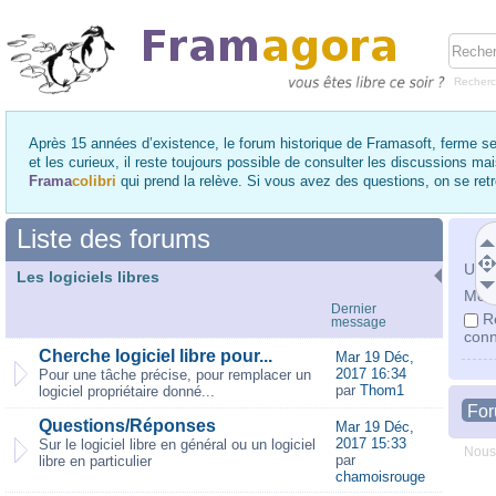
Recher
Après 15 années d’existence, le forum historique de Framasoft, ferme se
et les curieux, il reste toujours possible de consulter les discussions ma
Frama
colibri
qui prend la relève. Si vous avez des questions, on se re
Liste des forums
Utili
Les logiciels libres
Mot 
Dernier
R
message
conn
Cherche logiciel libre pour...
Mar 19 Déc,
2017 16:34
Pour une tâche précise, pour remplacer un
par
Thom1
logiciel propriétaire donné...
Fo
Questions/Réponses
Mar 19 Déc,
2017 15:33
Sur le logiciel libre en général ou un logiciel
Nous
par
libre en particulier
chamoisrouge