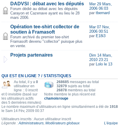
DADVSI : débat avec les députés
Mer 29 Mars,
2006 06:03
Forum dédié au débat avec les députés
par
tbernard
Carayon et Cazenave ayant eu lieu le 28
mars 2006.
Opération tee-shirt collector de
Mar 07 Nov,
2006 00:51
soutien à Framasoft
par
E18i3
Forum archivé du premier tee-shirt
Framasoft devenu "collector" puisque plus
en vente.
Projets partenaires
Dim 14 Mars,
2010 23:21
par
Lolo le 13
QUI EST EN LIGNE ? / STATISTIQUES
Au total, il y a
0
268685
messages au total
utilisateur en
32879
sujets au total
ligne :: 0 inscrit
26878
membres au total
et 0 invisible (basé sur
Notre membre le plus récent est
les utilisateurs actifs
chamoisrouge
des 5 dernières minutes)
Le nombre maximum d’utilisateurs en ligne simultanément a été de
1918
le Sam 14 Fév, 2009 00:37
Utilisateurs inscrits : Aucun utilisateur inscrit
Légende :
Administrateurs
,
Modérateurs globaux
L’équipe