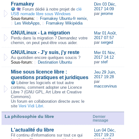
Framakey
Dim 03 Déc,
2017 14:09
Forum dédié à notre projet de
clé
par
jerome
USB nomade libre sous Windows
Sous-forums:
Framakey Ubuntu-fr remix
,
Les WebApps
,
Framakey Wikipédia
GNU/Linux - La migration
Mar 01 Août,
2017 07:57
Perdu dans la migration ? Demandez votre
par
serged
chemin, on peut peut-être vous aider.
GNU/Linux - J'y suis, j'y reste
Mer 01 Nov,
2017 14:12
Au quotidien encore quelques soucis ?
par
stef
Sous-forum:
Destination Ubuntu
Mise sous licence libre :
Jeu 29 Juin,
2017 19:28
questions pratiques et juridiques
par
Libérer les logiciels et tout autre
maccorvinus
contenu, comment adopter une Licence
Libre ? (GNU GPL, Art Libre et Creative
Commons).
Un forum en collaboration directe avec le
site
Veni Vidi Libri
.
La philosophie du libre
Dernier
message
L'actualité du libre
Lun 04 Déc,
2017 19:23
Fil continu d'informations sur tout ce qui