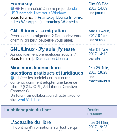
Framakey
Dim 03 Déc,
2017 14:09
Forum dédié à notre projet de
clé
par
jerome
USB nomade libre sous Windows
Sous-forums:
Framakey Ubuntu-fr remix
,
Les WebApps
,
Framakey Wikipédia
GNU/Linux - La migration
Mar 01 Août,
2017 07:57
Perdu dans la migration ? Demandez votre
par
serged
chemin, on peut peut-être vous aider.
GNU/Linux - J'y suis, j'y reste
Mer 01 Nov,
2017 14:12
Au quotidien encore quelques soucis ?
par
stef
Sous-forum:
Destination Ubuntu
Mise sous licence libre :
Jeu 29 Juin,
2017 19:28
questions pratiques et juridiques
par
Libérer les logiciels et tout autre
maccorvinus
contenu, comment adopter une Licence
Libre ? (GNU GPL, Art Libre et Creative
Commons).
Un forum en collaboration directe avec le
site
Veni Vidi Libri
.
La philosophie du libre
Dernier
message
L'actualité du libre
Lun 04 Déc,
2017 19:23
Fil continu d'informations sur tout ce qui