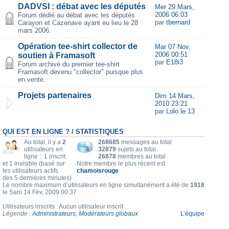
DADVSI : débat avec les députés
Mer 29 Mars,
2006 06:03
Forum dédié au débat avec les députés
par
tbernard
Carayon et Cazenave ayant eu lieu le 28
mars 2006.
Opération tee-shirt collector de
Mar 07 Nov,
2006 00:51
soutien à Framasoft
par
E18i3
Forum archivé du premier tee-shirt
Framasoft devenu "collector" puisque plus
en vente.
Projets partenaires
Dim 14 Mars,
2010 23:21
par
Lolo le 13
QUI EST EN LIGNE ? / STATISTIQUES
Au total, il y a
2
268685
messages au total
utilisateurs en
32879
sujets au total
ligne :: 1 inscrit
26878
membres au total
et 1 invisible (basé sur
Notre membre le plus récent est
les utilisateurs actifs
chamoisrouge
des 5 dernières minutes)
Le nombre maximum d’utilisateurs en ligne simultanément a été de
1918
le Sam 14 Fév, 2009 00:37
Utilisateurs inscrits : Aucun utilisateur inscrit
Légende :
Administrateurs
,
Modérateurs globaux
L’équipe