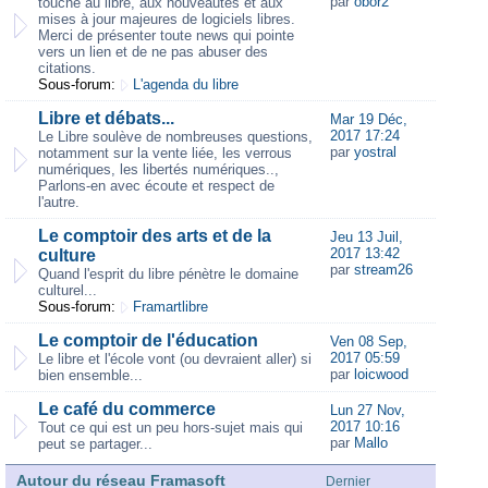
par
obor2
touche au libre, aux nouveautés et aux
mises à jour majeures de logiciels libres.
Merci de présenter toute news qui pointe
vers un lien et de ne pas abuser des
citations.
Sous-forum:
L'agenda du libre
Libre et débats...
Mar 19 Déc,
2017 17:24
Le Libre soulève de nombreuses questions,
par
yostral
notamment sur la vente liée, les verrous
numériques, les libertés numériques..,
Parlons-en avec écoute et respect de
l'autre.
Le comptoir des arts et de la
Jeu 13 Juil,
2017 13:42
culture
par
stream26
Quand l'esprit du libre pénètre le domaine
culturel...
Sous-forum:
Framartlibre
Le comptoir de l'éducation
Ven 08 Sep,
2017 05:59
Le libre et l'école vont (ou devraient aller) si
par
loicwood
bien ensemble...
Le café du commerce
Lun 27 Nov,
2017 10:16
Tout ce qui est un peu hors-sujet mais qui
par
Mallo
peut se partager...
Autour du réseau Framasoft
Dernier