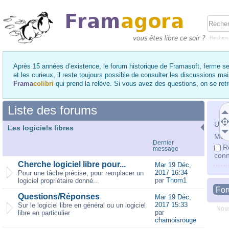
Recher
Après 15 années d’existence, le forum historique de Framasoft, ferme se
et les curieux, il reste toujours possible de consulter les discussions ma
Frama
colibri
qui prend la relève. Si vous avez des questions, on se re
Liste des forums
Utili
Les logiciels libres
Mot 
Dernier
R
message
conn
Cherche logiciel libre pour...
Mar 19 Déc,
2017 16:34
Pour une tâche précise, pour remplacer un
par
Thom1
logiciel propriétaire donné...
Fo
Questions/Réponses
Mar 19 Déc,
2017 15:33
Sur le logiciel libre en général ou un logiciel
Nous
par
libre en particulier
chamoisrouge