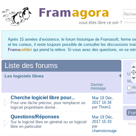
Recher
Après 15 années d’existence, le forum historique de Framasoft, ferme se
et les curieux, il reste toujours possible de consulter les discussions ma
Frama
colibri
qui prend la relève. Si vous avez des questions, on se re
Liste des forums
Utili
Les logiciels libres
Mot 
Dernier
R
message
conn
Cherche logiciel libre pour...
Mar 19 Déc,
2017 16:34
Pour une tâche précise, pour remplacer un
par
Thom1
logiciel propriétaire donné...
Fo
Questions/Réponses
Mar 19 Déc,
2017 15:33
Sur le logiciel libre en général ou un logiciel
Nous
par
libre en particulier
chamoisrouge