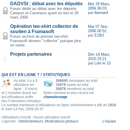
DADVSI : débat avec les députés
Mer 29 Mars,
2006 06:03
Forum dédié au débat avec les députés
par
tbernard
Carayon et Cazenave ayant eu lieu le 28
mars 2006.
Opération tee-shirt collector de
Mar 07 Nov,
2006 00:51
soutien à Framasoft
par
E18i3
Forum archivé du premier tee-shirt
Framasoft devenu "collector" puisque plus
en vente.
Projets partenaires
Dim 14 Mars,
2010 23:21
par
Lolo le 13
QUI EST EN LIGNE ? / STATISTIQUES
Au total, il y a
1
268685
messages au total
utilisateur en
32879
sujets au total
ligne :: 0 inscrit
26878
membres au total
et 1 invisible (basé sur
Notre membre le plus récent est
les utilisateurs actifs
chamoisrouge
des 5 dernières minutes)
Le nombre maximum d’utilisateurs en ligne simultanément a été de
1918
le Sam 14 Fév, 2009 00:37
Utilisateurs inscrits : Aucun utilisateur inscrit
Légende :
Administrateurs
,
Modérateurs globaux
L’équipe