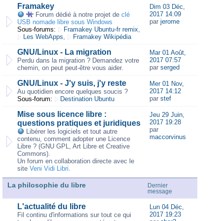
Framakey
Dim 03 Déc,
2017 14:09
Forum dédié à notre projet de
clé
par
jerome
USB nomade libre sous Windows
Sous-forums:
Framakey Ubuntu-fr remix
,
Les WebApps
,
Framakey Wikipédia
GNU/Linux - La migration
Mar 01 Août,
2017 07:57
Perdu dans la migration ? Demandez votre
par
serged
chemin, on peut peut-être vous aider.
GNU/Linux - J'y suis, j'y reste
Mer 01 Nov,
2017 14:12
Au quotidien encore quelques soucis ?
par
stef
Sous-forum:
Destination Ubuntu
Mise sous licence libre :
Jeu 29 Juin,
2017 19:28
questions pratiques et juridiques
par
Libérer les logiciels et tout autre
maccorvinus
contenu, comment adopter une Licence
Libre ? (GNU GPL, Art Libre et Creative
Commons).
Un forum en collaboration directe avec le
site
Veni Vidi Libri
.
La philosophie du libre
Dernier
message
L'actualité du libre
Lun 04 Déc,
2017 19:23
Fil continu d'informations sur tout ce qui