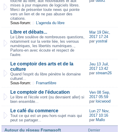
par
obor2
touche au libre, aux nouveautés et aux
mises à jour majeures de logiciels libres.
Merci de présenter toute news qui pointe
vers un lien et de ne pas abuser des
citations.
Sous-forum:
L'agenda du libre
Libre et débats...
Mar 19 Déc,
2017 17:24
Le Libre soulève de nombreuses questions,
par
yostral
notamment sur la vente liée, les verrous
numériques, les libertés numériques..,
Parlons-en avec écoute et respect de
l'autre.
Le comptoir des arts et de la
Jeu 13 Juil,
2017 13:42
culture
par
stream26
Quand l'esprit du libre pénètre le domaine
culturel...
Sous-forum:
Framartlibre
Le comptoir de l'éducation
Ven 08 Sep,
2017 05:59
Le libre et l'école vont (ou devraient aller) si
par
loicwood
bien ensemble...
Le café du commerce
Lun 27 Nov,
2017 10:16
Tout ce qui est un peu hors-sujet mais qui
par
Mallo
peut se partager...
Autour du réseau Framasoft
Dernier