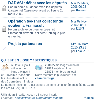
DADVSI : débat avec les députés
Mer 29 Mars,
2006 06:03
Forum dédié au débat avec les députés
par
tbernard
Carayon et Cazenave ayant eu lieu le 28
mars 2006.
Opération tee-shirt collector de
Mar 07 Nov,
2006 00:51
soutien à Framasoft
par
E18i3
Forum archivé du premier tee-shirt
Framasoft devenu "collector" puisque plus
en vente.
Projets partenaires
Dim 14 Mars,
2010 23:21
par
Lolo le 13
QUI EST EN LIGNE ? / STATISTIQUES
Au total, il y a
1
268685
messages au total
utilisateur en
32879
sujets au total
ligne :: 0 inscrit
26878
membres au total
et 1 invisible (basé sur
Notre membre le plus récent est
les utilisateurs actifs
chamoisrouge
des 5 dernières minutes)
Le nombre maximum d’utilisateurs en ligne simultanément a été de
1918
le Sam 14 Fév, 2009 00:37
Utilisateurs inscrits : Aucun utilisateur inscrit
Légende :
Administrateurs
,
Modérateurs globaux
L’équipe