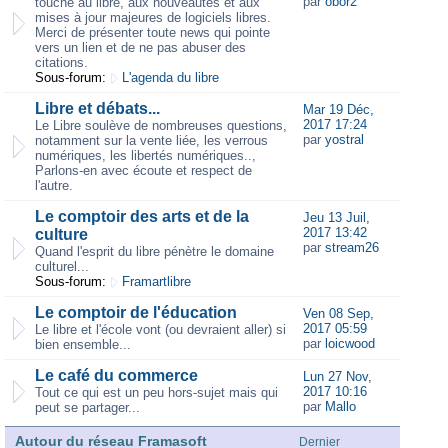
par
obor2
touche au libre, aux nouveautés et aux
mises à jour majeures de logiciels libres.
Merci de présenter toute news qui pointe
vers un lien et de ne pas abuser des
citations.
Sous-forum:
L'agenda du libre
Libre et débats...
Mar 19 Déc,
2017 17:24
Le Libre soulève de nombreuses questions,
par
yostral
notamment sur la vente liée, les verrous
numériques, les libertés numériques..,
Parlons-en avec écoute et respect de
l'autre.
Le comptoir des arts et de la
Jeu 13 Juil,
2017 13:42
culture
par
stream26
Quand l'esprit du libre pénètre le domaine
culturel...
Sous-forum:
Framartlibre
Le comptoir de l'éducation
Ven 08 Sep,
2017 05:59
Le libre et l'école vont (ou devraient aller) si
par
loicwood
bien ensemble...
Le café du commerce
Lun 27 Nov,
2017 10:16
Tout ce qui est un peu hors-sujet mais qui
par
Mallo
peut se partager...
Autour du réseau Framasoft
Dernier