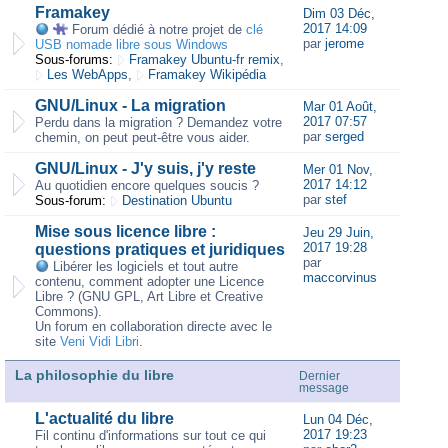
Framakey
Dim 03 Déc,
2017 14:09
Forum dédié à notre projet de
clé
par
jerome
USB nomade libre sous Windows
Sous-forums:
Framakey Ubuntu-fr remix
,
Les WebApps
,
Framakey Wikipédia
GNU/Linux - La migration
Mar 01 Août,
2017 07:57
Perdu dans la migration ? Demandez votre
par
serged
chemin, on peut peut-être vous aider.
GNU/Linux - J'y suis, j'y reste
Mer 01 Nov,
2017 14:12
Au quotidien encore quelques soucis ?
par
stef
Sous-forum:
Destination Ubuntu
Mise sous licence libre :
Jeu 29 Juin,
2017 19:28
questions pratiques et juridiques
par
Libérer les logiciels et tout autre
maccorvinus
contenu, comment adopter une Licence
Libre ? (GNU GPL, Art Libre et Creative
Commons).
Un forum en collaboration directe avec le
site
Veni Vidi Libri
.
La philosophie du libre
Dernier
message
L'actualité du libre
Lun 04 Déc,
2017 19:23
Fil continu d'informations sur tout ce qui