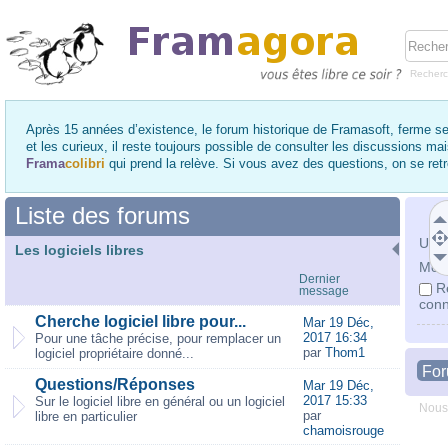
Recher
Après 15 années d’existence, le forum historique de Framasoft, ferme se
et les curieux, il reste toujours possible de consulter les discussions ma
Frama
colibri
qui prend la relève. Si vous avez des questions, on se re
Liste des forums
Utili
Les logiciels libres
Mot 
Dernier
R
message
conn
Cherche logiciel libre pour...
Mar 19 Déc,
2017 16:34
Pour une tâche précise, pour remplacer un
par
Thom1
logiciel propriétaire donné...
Fo
Questions/Réponses
Mar 19 Déc,
2017 15:33
Sur le logiciel libre en général ou un logiciel
Nous
par
libre en particulier
chamoisrouge