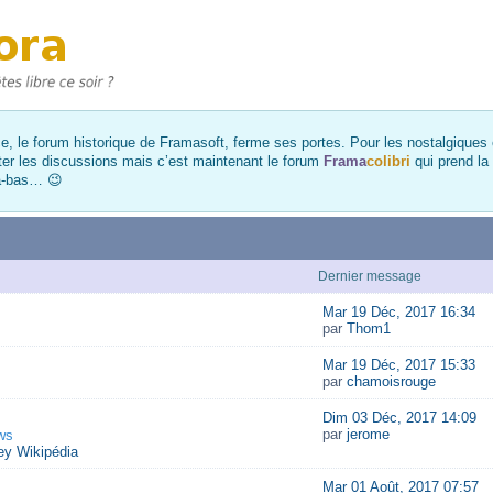
, le forum historique de Framasoft, ferme ses portes. Pour les nostalgiques et
ter les discussions mais c’est maintenant le forum
Frama
colibri
qui prend la
là-bas… 😉
Dernier message
Mar 19 Déc, 2017 16:34
par
Thom1
Mar 19 Déc, 2017 15:33
par
chamoisrouge
Dim 03 Déc, 2017 14:09
par
jerome
ws
y Wikipédia
Mar 01 Août, 2017 07:57