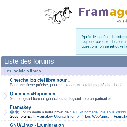
Après 15 années d’existence
toujours possible de consul
questions, on se retrouve 
Liste des forums
Les logiciels libres
Cherche logiciel libre pour...
Pour une tâche précise, pour remplacer un logiciel propriétaire donné...
Questions/Réponses
Sur le logiciel libre en général ou un logiciel libre en particulier
Framakey
Forum dédié à notre projet de
clé USB nomade libre sous Windo
Sous-forums:
Framakey Ubuntu-fr remix
,
Les WebApps
,
Framake
GNU/Linux - La migration