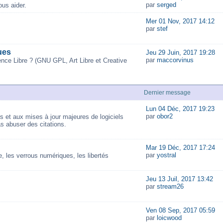
par
serged
us aider.
Mer 01 Nov, 2017 14:12
par
stef
ues
Jeu 29 Juin, 2017 19:28
par
maccorvinus
ence Libre ? (GNU GPL, Art Libre et Creative
Dernier message
Lun 04 Déc, 2017 19:23
par
obor2
és et aux mises à jour majeures de logiciels
as abuser des citations.
Mar 19 Déc, 2017 17:24
par
yostral
 les verrous numériques, les libertés
Jeu 13 Juil, 2017 13:42
par
stream26
Ven 08 Sep, 2017 05:59
par
loicwood