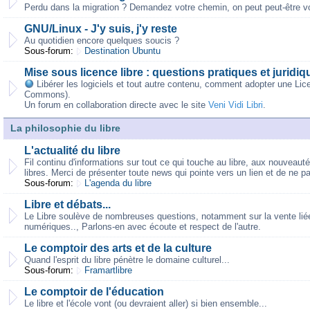
Perdu dans la migration ? Demandez votre chemin, on peut peut-être vo
GNU/Linux - J'y suis, j'y reste
Au quotidien encore quelques soucis ?
Sous-forum:
Destination Ubuntu
Mise sous licence libre : questions pratiques et juridiq
Libérer les logiciels et tout autre contenu, comment adopter une Lic
Commons).
Un forum en collaboration directe avec le site
Veni Vidi Libri
.
La philosophie du libre
L'actualité du libre
Fil continu d'informations sur tout ce qui touche au libre, aux nouveaut
libres. Merci de présenter toute news qui pointe vers un lien et de ne p
Sous-forum:
L'agenda du libre
Libre et débats...
Le Libre soulève de nombreuses questions, notamment sur la vente liée,
numériques.., Parlons-en avec écoute et respect de l'autre.
Le comptoir des arts et de la culture
Quand l'esprit du libre pénètre le domaine culturel...
Sous-forum:
Framartlibre
Le comptoir de l'éducation
Le libre et l'école vont (ou devraient aller) si bien ensemble...