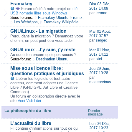
Framakey
Dim 03 Déc,
2017 14:09
Forum dédié à notre projet de
clé
par
jerome
USB nomade libre sous Windows
Sous-forums:
Framakey Ubuntu-fr remix
,
Les WebApps
,
Framakey Wikipédia
GNU/Linux - La migration
Mar 01 Août,
2017 07:57
Perdu dans la migration ? Demandez votre
par
serged
chemin, on peut peut-être vous aider.
GNU/Linux - J'y suis, j'y reste
Mer 01 Nov,
2017 14:12
Au quotidien encore quelques soucis ?
par
stef
Sous-forum:
Destination Ubuntu
Mise sous licence libre :
Jeu 29 Juin,
2017 19:28
questions pratiques et juridiques
par
Libérer les logiciels et tout autre
maccorvinus
contenu, comment adopter une Licence
Libre ? (GNU GPL, Art Libre et Creative
Commons).
Un forum en collaboration directe avec le
site
Veni Vidi Libri
.
La philosophie du libre
Dernier
message
L'actualité du libre
Lun 04 Déc,
2017 19:23
Fil continu d'informations sur tout ce qui