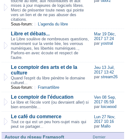
par
obor2
touche au libre, aux nouveautés et aux
mises à jour majeures de logiciels libres.
Merci de présenter toute news qui pointe
vers un lien et de ne pas abuser des
citations.
Sous-forum:
L'agenda du libre
Libre et débats...
Mar 19 Déc,
2017 17:24
Le Libre soulève de nombreuses questions,
par
yostral
notamment sur la vente liée, les verrous
numériques, les libertés numériques..,
Parlons-en avec écoute et respect de
l'autre.
Le comptoir des arts et de la
Jeu 13 Juil,
2017 13:42
culture
par
stream26
Quand l'esprit du libre pénètre le domaine
culturel...
Sous-forum:
Framartlibre
Le comptoir de l'éducation
Ven 08 Sep,
2017 05:59
Le libre et l'école vont (ou devraient aller) si
par
loicwood
bien ensemble...
Le café du commerce
Lun 27 Nov,
2017 10:16
Tout ce qui est un peu hors-sujet mais qui
par
Mallo
peut se partager...
Autour du réseau Framasoft
Dernier