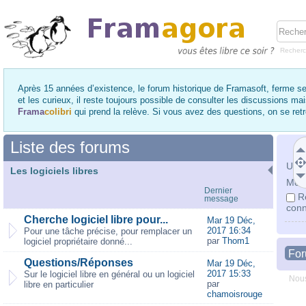
Recher
Après 15 années d’existence, le forum historique de Framasoft, ferme se
et les curieux, il reste toujours possible de consulter les discussions ma
Frama
colibri
qui prend la relève. Si vous avez des questions, on se re
Liste des forums
Utili
Les logiciels libres
Mot 
Dernier
R
message
conn
Cherche logiciel libre pour...
Mar 19 Déc,
2017 16:34
Pour une tâche précise, pour remplacer un
par
Thom1
logiciel propriétaire donné...
Fo
Questions/Réponses
Mar 19 Déc,
2017 15:33
Sur le logiciel libre en général ou un logiciel
Nous
par
libre en particulier
chamoisrouge