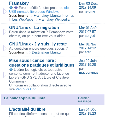
Framakey
Dim 03 Déc,
2017 14:09
Forum dédié à notre projet de
clé
par
jerome
USB nomade libre sous Windows
Sous-forums:
Framakey Ubuntu-fr remix
,
Les WebApps
,
Framakey Wikipédia
GNU/Linux - La migration
Mar 01 Août,
2017 07:57
Perdu dans la migration ? Demandez votre
par
serged
chemin, on peut peut-être vous aider.
GNU/Linux - J'y suis, j'y reste
Mer 01 Nov,
2017 14:12
Au quotidien encore quelques soucis ?
par
stef
Sous-forum:
Destination Ubuntu
Mise sous licence libre :
Jeu 29 Juin,
2017 19:28
questions pratiques et juridiques
par
Libérer les logiciels et tout autre
maccorvinus
contenu, comment adopter une Licence
Libre ? (GNU GPL, Art Libre et Creative
Commons).
Un forum en collaboration directe avec le
site
Veni Vidi Libri
.
La philosophie du libre
Dernier
message
L'actualité du libre
Lun 04 Déc,
2017 19:23
Fil continu d'informations sur tout ce qui