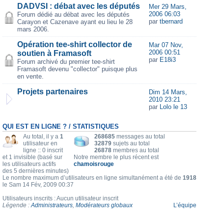
DADVSI : débat avec les députés
Mer 29 Mars,
2006 06:03
Forum dédié au débat avec les députés
par
tbernard
Carayon et Cazenave ayant eu lieu le 28
mars 2006.
Opération tee-shirt collector de
Mar 07 Nov,
2006 00:51
soutien à Framasoft
par
E18i3
Forum archivé du premier tee-shirt
Framasoft devenu "collector" puisque plus
en vente.
Projets partenaires
Dim 14 Mars,
2010 23:21
par
Lolo le 13
QUI EST EN LIGNE ? / STATISTIQUES
Au total, il y a
1
268685
messages au total
utilisateur en
32879
sujets au total
ligne :: 0 inscrit
26878
membres au total
et 1 invisible (basé sur
Notre membre le plus récent est
les utilisateurs actifs
chamoisrouge
des 5 dernières minutes)
Le nombre maximum d’utilisateurs en ligne simultanément a été de
1918
le Sam 14 Fév, 2009 00:37
Utilisateurs inscrits : Aucun utilisateur inscrit
Légende :
Administrateurs
,
Modérateurs globaux
L’équipe