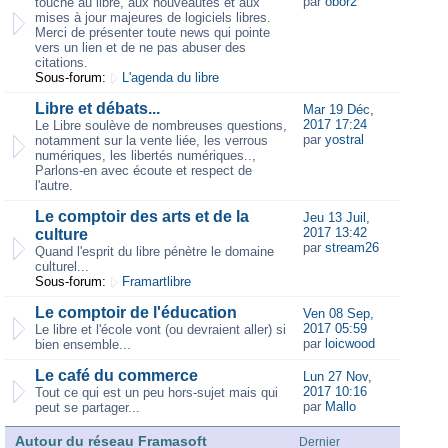
par
obor2
touche au libre, aux nouveautés et aux
mises à jour majeures de logiciels libres.
Merci de présenter toute news qui pointe
vers un lien et de ne pas abuser des
citations.
Sous-forum:
L'agenda du libre
Libre et débats...
Mar 19 Déc,
2017 17:24
Le Libre soulève de nombreuses questions,
par
yostral
notamment sur la vente liée, les verrous
numériques, les libertés numériques..,
Parlons-en avec écoute et respect de
l'autre.
Le comptoir des arts et de la
Jeu 13 Juil,
2017 13:42
culture
par
stream26
Quand l'esprit du libre pénètre le domaine
culturel...
Sous-forum:
Framartlibre
Le comptoir de l'éducation
Ven 08 Sep,
2017 05:59
Le libre et l'école vont (ou devraient aller) si
par
loicwood
bien ensemble...
Le café du commerce
Lun 27 Nov,
2017 10:16
Tout ce qui est un peu hors-sujet mais qui
par
Mallo
peut se partager...
Autour du réseau Framasoft
Dernier