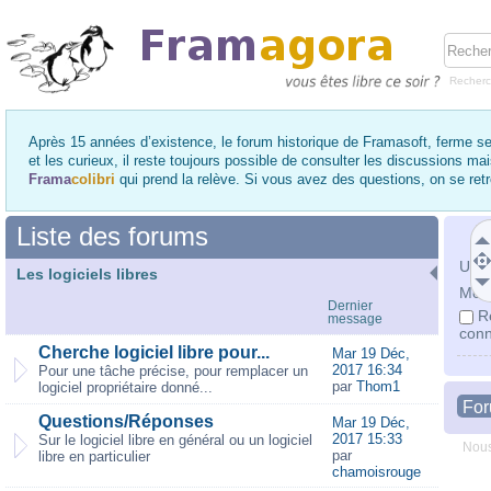
Recher
Après 15 années d’existence, le forum historique de Framasoft, ferme se
et les curieux, il reste toujours possible de consulter les discussions ma
Frama
colibri
qui prend la relève. Si vous avez des questions, on se re
Liste des forums
Utili
Les logiciels libres
Mot 
Dernier
R
message
conn
Cherche logiciel libre pour...
Mar 19 Déc,
2017 16:34
Pour une tâche précise, pour remplacer un
par
Thom1
logiciel propriétaire donné...
Fo
Questions/Réponses
Mar 19 Déc,
2017 15:33
Sur le logiciel libre en général ou un logiciel
Nous
par
libre en particulier
chamoisrouge