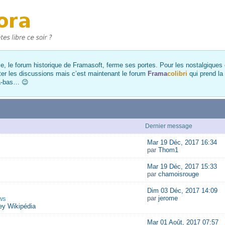
, le forum historique de Framasoft, ferme ses portes. Pour les nostalgiques et
ter les discussions mais c’est maintenant le forum
Frama
colibri
qui prend la
là-bas… 😉
Dernier message
Mar 19 Déc, 2017 16:34
par
Thom1
Mar 19 Déc, 2017 15:33
par
chamoisrouge
Dim 03 Déc, 2017 14:09
par
jerome
ws
y Wikipédia
Mar 01 Août, 2017 07:57