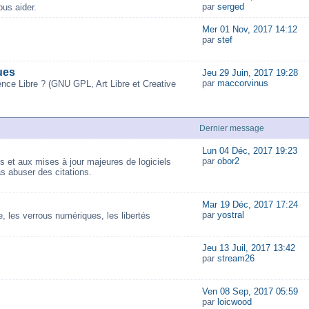
par
serged
us aider.
Mer 01 Nov, 2017 14:12
par
stef
ues
Jeu 29 Juin, 2017 19:28
par
maccorvinus
ence Libre ? (GNU GPL, Art Libre et Creative
Dernier message
Lun 04 Déc, 2017 19:23
par
obor2
és et aux mises à jour majeures de logiciels
as abuser des citations.
Mar 19 Déc, 2017 17:24
par
yostral
 les verrous numériques, les libertés
Jeu 13 Juil, 2017 13:42
par
stream26
Ven 08 Sep, 2017 05:59
par
loicwood