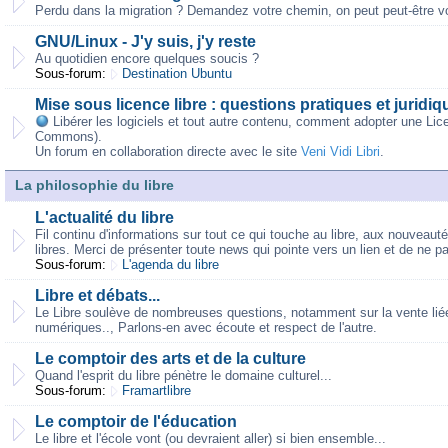
Perdu dans la migration ? Demandez votre chemin, on peut peut-être vo
GNU/Linux - J'y suis, j'y reste
Au quotidien encore quelques soucis ?
Sous-forum:
Destination Ubuntu
Mise sous licence libre : questions pratiques et juridiq
Libérer les logiciels et tout autre contenu, comment adopter une Lic
Commons).
Un forum en collaboration directe avec le site
Veni Vidi Libri
.
La philosophie du libre
L'actualité du libre
Fil continu d'informations sur tout ce qui touche au libre, aux nouveaut
libres. Merci de présenter toute news qui pointe vers un lien et de ne p
Sous-forum:
L'agenda du libre
Libre et débats...
Le Libre soulève de nombreuses questions, notamment sur la vente liée,
numériques.., Parlons-en avec écoute et respect de l'autre.
Le comptoir des arts et de la culture
Quand l'esprit du libre pénètre le domaine culturel...
Sous-forum:
Framartlibre
Le comptoir de l'éducation
Le libre et l'école vont (ou devraient aller) si bien ensemble...