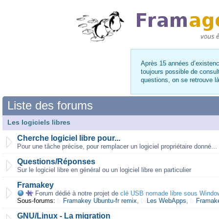
Après 15 années d’existence
toujours possible de consul
questions, on se retrouve 
Liste des forums
Les logiciels libres
Cherche logiciel libre pour...
Pour une tâche précise, pour remplacer un logiciel propriétaire donné...
Questions/Réponses
Sur le logiciel libre en général ou un logiciel libre en particulier
Framakey
Forum dédié à notre projet de
clé USB nomade libre sous Windo
Sous-forums:
Framakey Ubuntu-fr remix
,
Les WebApps
,
Framake
GNU/Linux - La migration