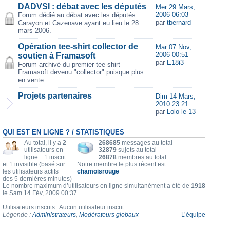
DADVSI : débat avec les députés
Mer 29 Mars,
2006 06:03
Forum dédié au débat avec les députés
par
tbernard
Carayon et Cazenave ayant eu lieu le 28
mars 2006.
Opération tee-shirt collector de
Mar 07 Nov,
2006 00:51
soutien à Framasoft
par
E18i3
Forum archivé du premier tee-shirt
Framasoft devenu "collector" puisque plus
en vente.
Projets partenaires
Dim 14 Mars,
2010 23:21
par
Lolo le 13
QUI EST EN LIGNE ? / STATISTIQUES
Au total, il y a
2
268685
messages au total
utilisateurs en
32879
sujets au total
ligne :: 1 inscrit
26878
membres au total
et 1 invisible (basé sur
Notre membre le plus récent est
les utilisateurs actifs
chamoisrouge
des 5 dernières minutes)
Le nombre maximum d’utilisateurs en ligne simultanément a été de
1918
le Sam 14 Fév, 2009 00:37
Utilisateurs inscrits : Aucun utilisateur inscrit
Légende :
Administrateurs
,
Modérateurs globaux
L’équipe