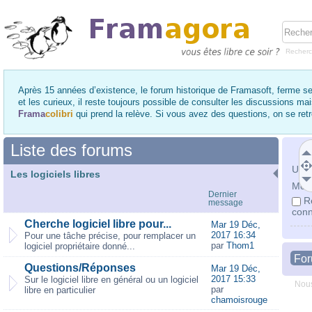
Recher
Après 15 années d’existence, le forum historique de Framasoft, ferme se
et les curieux, il reste toujours possible de consulter les discussions ma
Frama
colibri
qui prend la relève. Si vous avez des questions, on se re
Liste des forums
Utili
Les logiciels libres
Mot 
Dernier
R
message
conn
Cherche logiciel libre pour...
Mar 19 Déc,
2017 16:34
Pour une tâche précise, pour remplacer un
par
Thom1
logiciel propriétaire donné...
Fo
Questions/Réponses
Mar 19 Déc,
2017 15:33
Sur le logiciel libre en général ou un logiciel
Nous
par
libre en particulier
chamoisrouge