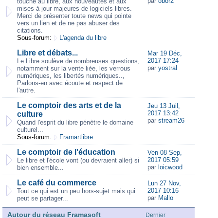
par
obor2
touche au libre, aux nouveautés et aux
mises à jour majeures de logiciels libres.
Merci de présenter toute news qui pointe
vers un lien et de ne pas abuser des
citations.
Sous-forum:
L'agenda du libre
Libre et débats...
Mar 19 Déc,
2017 17:24
Le Libre soulève de nombreuses questions,
par
yostral
notamment sur la vente liée, les verrous
numériques, les libertés numériques..,
Parlons-en avec écoute et respect de
l'autre.
Le comptoir des arts et de la
Jeu 13 Juil,
2017 13:42
culture
par
stream26
Quand l'esprit du libre pénètre le domaine
culturel...
Sous-forum:
Framartlibre
Le comptoir de l'éducation
Ven 08 Sep,
2017 05:59
Le libre et l'école vont (ou devraient aller) si
par
loicwood
bien ensemble...
Le café du commerce
Lun 27 Nov,
2017 10:16
Tout ce qui est un peu hors-sujet mais qui
par
Mallo
peut se partager...
Autour du réseau Framasoft
Dernier