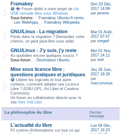
Framakey
Dim 03 Déc,
2017 14:09
Forum dédié à notre projet de
clé
par
jerome
USB nomade libre sous Windows
Sous-forums:
Framakey Ubuntu-fr remix
,
Les WebApps
,
Framakey Wikipédia
GNU/Linux - La migration
Mar 01 Août,
2017 07:57
Perdu dans la migration ? Demandez votre
par
serged
chemin, on peut peut-être vous aider.
GNU/Linux - J'y suis, j'y reste
Mer 01 Nov,
2017 14:12
Au quotidien encore quelques soucis ?
par
stef
Sous-forum:
Destination Ubuntu
Mise sous licence libre :
Jeu 29 Juin,
2017 19:28
questions pratiques et juridiques
par
Libérer les logiciels et tout autre
maccorvinus
contenu, comment adopter une Licence
Libre ? (GNU GPL, Art Libre et Creative
Commons).
Un forum en collaboration directe avec le
site
Veni Vidi Libri
.
La philosophie du libre
Dernier
message
L'actualité du libre
Lun 04 Déc,
2017 19:23
Fil continu d'informations sur tout ce qui