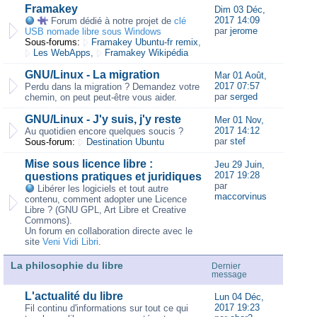
Framakey
Dim 03 Déc,
2017 14:09
Forum dédié à notre projet de
clé
par
jerome
USB nomade libre sous Windows
Sous-forums:
Framakey Ubuntu-fr remix
,
Les WebApps
,
Framakey Wikipédia
GNU/Linux - La migration
Mar 01 Août,
2017 07:57
Perdu dans la migration ? Demandez votre
par
serged
chemin, on peut peut-être vous aider.
GNU/Linux - J'y suis, j'y reste
Mer 01 Nov,
2017 14:12
Au quotidien encore quelques soucis ?
par
stef
Sous-forum:
Destination Ubuntu
Mise sous licence libre :
Jeu 29 Juin,
2017 19:28
questions pratiques et juridiques
par
Libérer les logiciels et tout autre
maccorvinus
contenu, comment adopter une Licence
Libre ? (GNU GPL, Art Libre et Creative
Commons).
Un forum en collaboration directe avec le
site
Veni Vidi Libri
.
La philosophie du libre
Dernier
message
L'actualité du libre
Lun 04 Déc,
2017 19:23
Fil continu d'informations sur tout ce qui