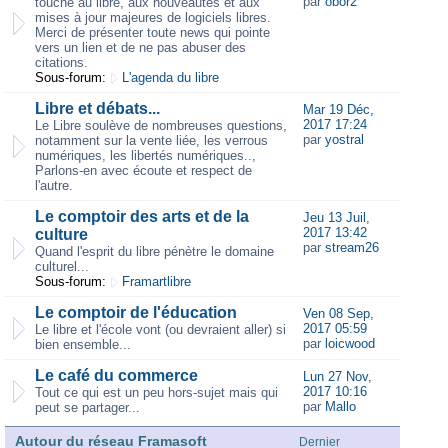
par
obor2
touche au libre, aux nouveautés et aux
mises à jour majeures de logiciels libres.
Merci de présenter toute news qui pointe
vers un lien et de ne pas abuser des
citations.
Sous-forum:
L'agenda du libre
Libre et débats...
Mar 19 Déc,
2017 17:24
Le Libre soulève de nombreuses questions,
par
yostral
notamment sur la vente liée, les verrous
numériques, les libertés numériques..,
Parlons-en avec écoute et respect de
l'autre.
Le comptoir des arts et de la
Jeu 13 Juil,
2017 13:42
culture
par
stream26
Quand l'esprit du libre pénètre le domaine
culturel...
Sous-forum:
Framartlibre
Le comptoir de l'éducation
Ven 08 Sep,
2017 05:59
Le libre et l'école vont (ou devraient aller) si
par
loicwood
bien ensemble...
Le café du commerce
Lun 27 Nov,
2017 10:16
Tout ce qui est un peu hors-sujet mais qui
par
Mallo
peut se partager...
Autour du réseau Framasoft
Dernier