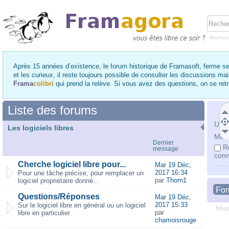
Recher
Après 15 années d’existence, le forum historique de Framasoft, ferme se
et les curieux, il reste toujours possible de consulter les discussions ma
Frama
colibri
qui prend la relève. Si vous avez des questions, on se re
Liste des forums
Utili
Les logiciels libres
Mot 
Dernier
R
message
conn
Cherche logiciel libre pour...
Mar 19 Déc,
2017 16:34
Pour une tâche précise, pour remplacer un
par
Thom1
logiciel propriétaire donné...
Fo
Questions/Réponses
Mar 19 Déc,
2017 15:33
Sur le logiciel libre en général ou un logiciel
Nous
par
libre en particulier
chamoisrouge