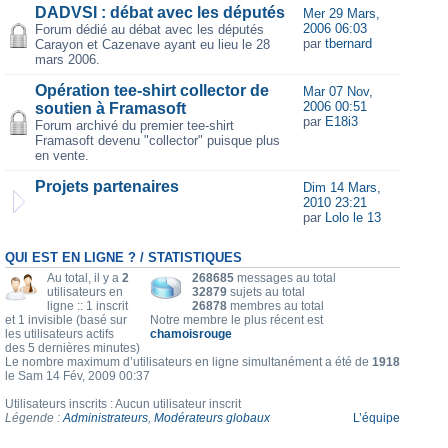
DADVSI : débat avec les députés
Mer 29 Mars,
2006 06:03
Forum dédié au débat avec les députés
par
tbernard
Carayon et Cazenave ayant eu lieu le 28
mars 2006.
Opération tee-shirt collector de
Mar 07 Nov,
2006 00:51
soutien à Framasoft
par
E18i3
Forum archivé du premier tee-shirt
Framasoft devenu "collector" puisque plus
en vente.
Projets partenaires
Dim 14 Mars,
2010 23:21
par
Lolo le 13
QUI EST EN LIGNE ? / STATISTIQUES
Au total, il y a
2
268685
messages au total
utilisateurs en
32879
sujets au total
ligne :: 1 inscrit
26878
membres au total
et 1 invisible (basé sur
Notre membre le plus récent est
les utilisateurs actifs
chamoisrouge
des 5 dernières minutes)
Le nombre maximum d’utilisateurs en ligne simultanément a été de
1918
le Sam 14 Fév, 2009 00:37
Utilisateurs inscrits : Aucun utilisateur inscrit
Légende :
Administrateurs
,
Modérateurs globaux
L’équipe