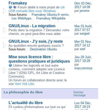
Framakey
Dim 03 Déc,
2017 14:09
Forum dédié à notre projet de
clé
par
jerome
USB nomade libre sous Windows
Sous-forums:
Framakey Ubuntu-fr remix
,
Les WebApps
,
Framakey Wikipédia
GNU/Linux - La migration
Mar 01 Août,
2017 07:57
Perdu dans la migration ? Demandez votre
par
serged
chemin, on peut peut-être vous aider.
GNU/Linux - J'y suis, j'y reste
Mer 01 Nov,
2017 14:12
Au quotidien encore quelques soucis ?
par
stef
Sous-forum:
Destination Ubuntu
Mise sous licence libre :
Jeu 29 Juin,
2017 19:28
questions pratiques et juridiques
par
Libérer les logiciels et tout autre
maccorvinus
contenu, comment adopter une Licence
Libre ? (GNU GPL, Art Libre et Creative
Commons).
Un forum en collaboration directe avec le
site
Veni Vidi Libri
.
La philosophie du libre
Dernier
message
L'actualité du libre
Lun 04 Déc,
2017 19:23
Fil continu d'informations sur tout ce qui