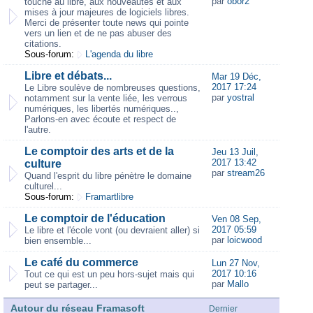
par
obor2
touche au libre, aux nouveautés et aux
mises à jour majeures de logiciels libres.
Merci de présenter toute news qui pointe
vers un lien et de ne pas abuser des
citations.
Sous-forum:
L'agenda du libre
Libre et débats...
Mar 19 Déc,
2017 17:24
Le Libre soulève de nombreuses questions,
par
yostral
notamment sur la vente liée, les verrous
numériques, les libertés numériques..,
Parlons-en avec écoute et respect de
l'autre.
Le comptoir des arts et de la
Jeu 13 Juil,
2017 13:42
culture
par
stream26
Quand l'esprit du libre pénètre le domaine
culturel...
Sous-forum:
Framartlibre
Le comptoir de l'éducation
Ven 08 Sep,
2017 05:59
Le libre et l'école vont (ou devraient aller) si
par
loicwood
bien ensemble...
Le café du commerce
Lun 27 Nov,
2017 10:16
Tout ce qui est un peu hors-sujet mais qui
par
Mallo
peut se partager...
Autour du réseau Framasoft
Dernier