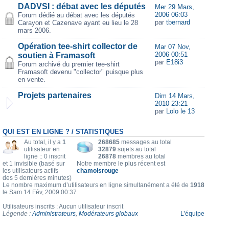
DADVSI : débat avec les députés
Mer 29 Mars,
2006 06:03
Forum dédié au débat avec les députés
par
tbernard
Carayon et Cazenave ayant eu lieu le 28
mars 2006.
Opération tee-shirt collector de
Mar 07 Nov,
2006 00:51
soutien à Framasoft
par
E18i3
Forum archivé du premier tee-shirt
Framasoft devenu "collector" puisque plus
en vente.
Projets partenaires
Dim 14 Mars,
2010 23:21
par
Lolo le 13
QUI EST EN LIGNE ? / STATISTIQUES
Au total, il y a
1
268685
messages au total
utilisateur en
32879
sujets au total
ligne :: 0 inscrit
26878
membres au total
et 1 invisible (basé sur
Notre membre le plus récent est
les utilisateurs actifs
chamoisrouge
des 5 dernières minutes)
Le nombre maximum d’utilisateurs en ligne simultanément a été de
1918
le Sam 14 Fév, 2009 00:37
Utilisateurs inscrits : Aucun utilisateur inscrit
Légende :
Administrateurs
,
Modérateurs globaux
L’équipe