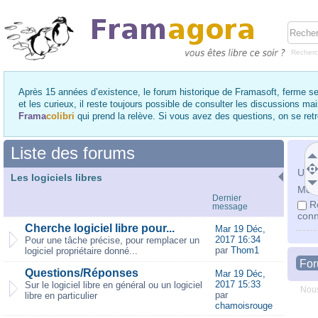
Recher
Après 15 années d’existence, le forum historique de Framasoft, ferme se
et les curieux, il reste toujours possible de consulter les discussions ma
Frama
colibri
qui prend la relève. Si vous avez des questions, on se re
Liste des forums
Utili
Les logiciels libres
Mot 
Dernier
R
message
conn
Cherche logiciel libre pour...
Mar 19 Déc,
2017 16:34
Pour une tâche précise, pour remplacer un
par
Thom1
logiciel propriétaire donné...
Fo
Questions/Réponses
Mar 19 Déc,
2017 15:33
Sur le logiciel libre en général ou un logiciel
Nous
par
libre en particulier
chamoisrouge