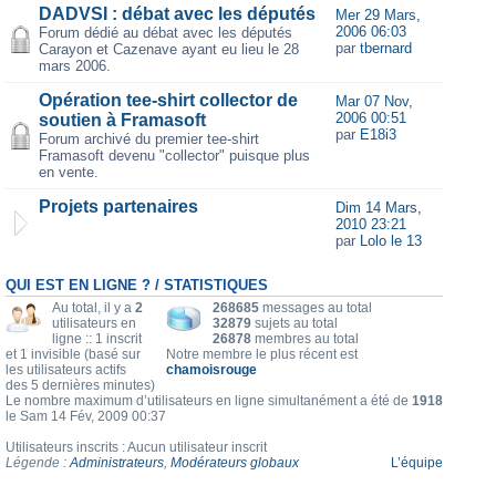
DADVSI : débat avec les députés
Mer 29 Mars,
2006 06:03
Forum dédié au débat avec les députés
par
tbernard
Carayon et Cazenave ayant eu lieu le 28
mars 2006.
Opération tee-shirt collector de
Mar 07 Nov,
2006 00:51
soutien à Framasoft
par
E18i3
Forum archivé du premier tee-shirt
Framasoft devenu "collector" puisque plus
en vente.
Projets partenaires
Dim 14 Mars,
2010 23:21
par
Lolo le 13
QUI EST EN LIGNE ? / STATISTIQUES
Au total, il y a
2
268685
messages au total
utilisateurs en
32879
sujets au total
ligne :: 1 inscrit
26878
membres au total
et 1 invisible (basé sur
Notre membre le plus récent est
les utilisateurs actifs
chamoisrouge
des 5 dernières minutes)
Le nombre maximum d’utilisateurs en ligne simultanément a été de
1918
le Sam 14 Fév, 2009 00:37
Utilisateurs inscrits : Aucun utilisateur inscrit
Légende :
Administrateurs
,
Modérateurs globaux
L’équipe