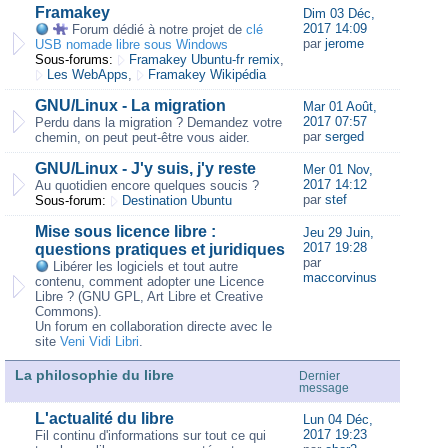
Framakey
Dim 03 Déc,
2017 14:09
Forum dédié à notre projet de
clé
par
jerome
USB nomade libre sous Windows
Sous-forums:
Framakey Ubuntu-fr remix
,
Les WebApps
,
Framakey Wikipédia
GNU/Linux - La migration
Mar 01 Août,
2017 07:57
Perdu dans la migration ? Demandez votre
par
serged
chemin, on peut peut-être vous aider.
GNU/Linux - J'y suis, j'y reste
Mer 01 Nov,
2017 14:12
Au quotidien encore quelques soucis ?
par
stef
Sous-forum:
Destination Ubuntu
Mise sous licence libre :
Jeu 29 Juin,
2017 19:28
questions pratiques et juridiques
par
Libérer les logiciels et tout autre
maccorvinus
contenu, comment adopter une Licence
Libre ? (GNU GPL, Art Libre et Creative
Commons).
Un forum en collaboration directe avec le
site
Veni Vidi Libri
.
La philosophie du libre
Dernier
message
L'actualité du libre
Lun 04 Déc,
2017 19:23
Fil continu d'informations sur tout ce qui