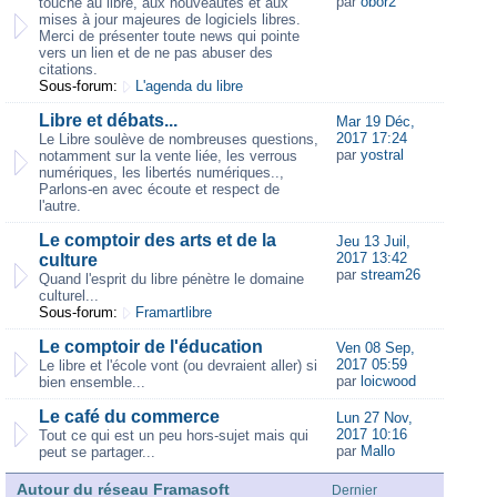
par
obor2
touche au libre, aux nouveautés et aux
mises à jour majeures de logiciels libres.
Merci de présenter toute news qui pointe
vers un lien et de ne pas abuser des
citations.
Sous-forum:
L'agenda du libre
Libre et débats...
Mar 19 Déc,
2017 17:24
Le Libre soulève de nombreuses questions,
par
yostral
notamment sur la vente liée, les verrous
numériques, les libertés numériques..,
Parlons-en avec écoute et respect de
l'autre.
Le comptoir des arts et de la
Jeu 13 Juil,
2017 13:42
culture
par
stream26
Quand l'esprit du libre pénètre le domaine
culturel...
Sous-forum:
Framartlibre
Le comptoir de l'éducation
Ven 08 Sep,
2017 05:59
Le libre et l'école vont (ou devraient aller) si
par
loicwood
bien ensemble...
Le café du commerce
Lun 27 Nov,
2017 10:16
Tout ce qui est un peu hors-sujet mais qui
par
Mallo
peut se partager...
Autour du réseau Framasoft
Dernier