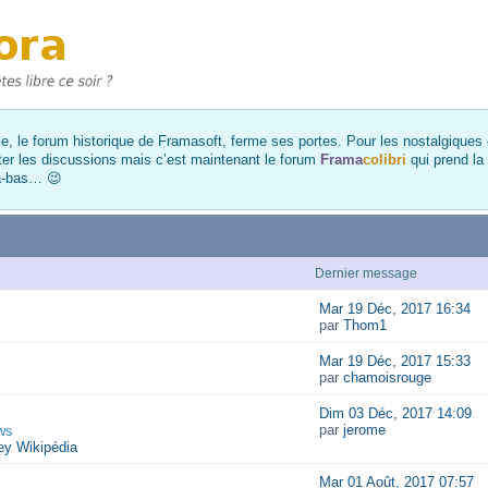
, le forum historique de Framasoft, ferme ses portes. Pour les nostalgiques et
ter les discussions mais c’est maintenant le forum
Frama
colibri
qui prend la
là-bas… 😉
Dernier message
Mar 19 Déc, 2017 16:34
par
Thom1
Mar 19 Déc, 2017 15:33
par
chamoisrouge
Dim 03 Déc, 2017 14:09
par
jerome
ws
y Wikipédia
Mar 01 Août, 2017 07:57