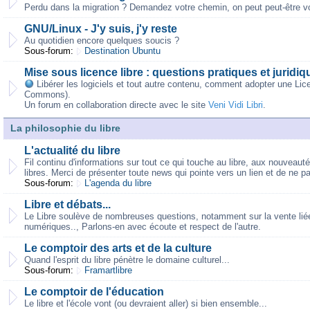
Perdu dans la migration ? Demandez votre chemin, on peut peut-être vo
GNU/Linux - J'y suis, j'y reste
Au quotidien encore quelques soucis ?
Sous-forum:
Destination Ubuntu
Mise sous licence libre : questions pratiques et juridiq
Libérer les logiciels et tout autre contenu, comment adopter une Lic
Commons).
Un forum en collaboration directe avec le site
Veni Vidi Libri
.
La philosophie du libre
L'actualité du libre
Fil continu d'informations sur tout ce qui touche au libre, aux nouveaut
libres. Merci de présenter toute news qui pointe vers un lien et de ne p
Sous-forum:
L'agenda du libre
Libre et débats...
Le Libre soulève de nombreuses questions, notamment sur la vente liée,
numériques.., Parlons-en avec écoute et respect de l'autre.
Le comptoir des arts et de la culture
Quand l'esprit du libre pénètre le domaine culturel...
Sous-forum:
Framartlibre
Le comptoir de l'éducation
Le libre et l'école vont (ou devraient aller) si bien ensemble...