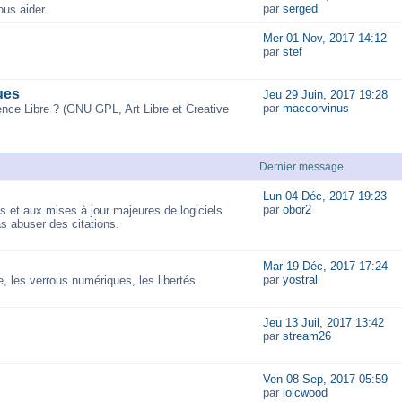
par
serged
us aider.
Mer 01 Nov, 2017 14:12
par
stef
ues
Jeu 29 Juin, 2017 19:28
par
maccorvinus
ence Libre ? (GNU GPL, Art Libre et Creative
Dernier message
Lun 04 Déc, 2017 19:23
par
obor2
és et aux mises à jour majeures de logiciels
as abuser des citations.
Mar 19 Déc, 2017 17:24
par
yostral
 les verrous numériques, les libertés
Jeu 13 Juil, 2017 13:42
par
stream26
Ven 08 Sep, 2017 05:59
par
loicwood