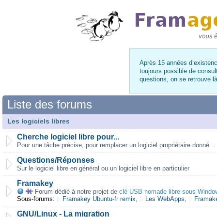
Après 15 années d’existence
toujours possible de consul
questions, on se retrouve 
Liste des forums
Les logiciels libres
Cherche logiciel libre pour...
Pour une tâche précise, pour remplacer un logiciel propriétaire donné...
Questions/Réponses
Sur le logiciel libre en général ou un logiciel libre en particulier
Framakey
Forum dédié à notre projet de
clé USB nomade libre sous Windo
Sous-forums:
Framakey Ubuntu-fr remix
,
Les WebApps
,
Framake
GNU/Linux - La migration