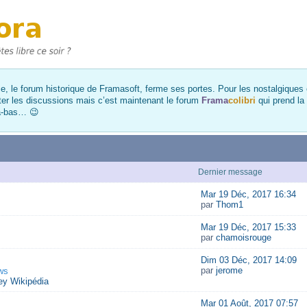
, le forum historique de Framasoft, ferme ses portes. Pour les nostalgiques et
ter les discussions mais c’est maintenant le forum
Frama
colibri
qui prend la
là-bas… 😉
Dernier message
Mar 19 Déc, 2017 16:34
par
Thom1
Mar 19 Déc, 2017 15:33
par
chamoisrouge
Dim 03 Déc, 2017 14:09
par
jerome
ws
y Wikipédia
Mar 01 Août, 2017 07:57