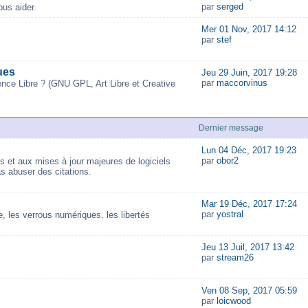
par
serged
us aider.
Mer 01 Nov, 2017 14:12
par
stef
ues
Jeu 29 Juin, 2017 19:28
par
maccorvinus
ence Libre ? (GNU GPL, Art Libre et Creative
Dernier message
Lun 04 Déc, 2017 19:23
par
obor2
és et aux mises à jour majeures de logiciels
as abuser des citations.
Mar 19 Déc, 2017 17:24
par
yostral
 les verrous numériques, les libertés
Jeu 13 Juil, 2017 13:42
par
stream26
Ven 08 Sep, 2017 05:59
par
loicwood