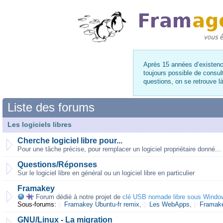
Après 15 années d’existence
toujours possible de consul
questions, on se retrouve 
Liste des forums
Les logiciels libres
Cherche logiciel libre pour...
Pour une tâche précise, pour remplacer un logiciel propriétaire donné...
Questions/Réponses
Sur le logiciel libre en général ou un logiciel libre en particulier
Framakey
Forum dédié à notre projet de
clé USB nomade libre sous Windo
Sous-forums:
Framakey Ubuntu-fr remix
,
Les WebApps
,
Framake
GNU/Linux - La migration