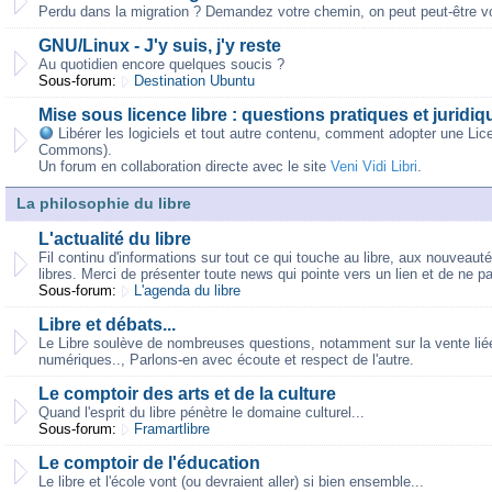
Perdu dans la migration ? Demandez votre chemin, on peut peut-être vo
GNU/Linux - J'y suis, j'y reste
Au quotidien encore quelques soucis ?
Sous-forum:
Destination Ubuntu
Mise sous licence libre : questions pratiques et juridiq
Libérer les logiciels et tout autre contenu, comment adopter une Lic
Commons).
Un forum en collaboration directe avec le site
Veni Vidi Libri
.
La philosophie du libre
L'actualité du libre
Fil continu d'informations sur tout ce qui touche au libre, aux nouveaut
libres. Merci de présenter toute news qui pointe vers un lien et de ne p
Sous-forum:
L'agenda du libre
Libre et débats...
Le Libre soulève de nombreuses questions, notamment sur la vente liée,
numériques.., Parlons-en avec écoute et respect de l'autre.
Le comptoir des arts et de la culture
Quand l'esprit du libre pénètre le domaine culturel...
Sous-forum:
Framartlibre
Le comptoir de l'éducation
Le libre et l'école vont (ou devraient aller) si bien ensemble...