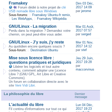
Framakey
Dim 03 Déc,
2017 14:09
Forum dédié à notre projet de
clé
par
jerome
USB nomade libre sous Windows
Sous-forums:
Framakey Ubuntu-fr remix
,
Les WebApps
,
Framakey Wikipédia
GNU/Linux - La migration
Mar 01 Août,
2017 07:57
Perdu dans la migration ? Demandez votre
par
serged
chemin, on peut peut-être vous aider.
GNU/Linux - J'y suis, j'y reste
Mer 01 Nov,
2017 14:12
Au quotidien encore quelques soucis ?
par
stef
Sous-forum:
Destination Ubuntu
Mise sous licence libre :
Jeu 29 Juin,
2017 19:28
questions pratiques et juridiques
par
Libérer les logiciels et tout autre
maccorvinus
contenu, comment adopter une Licence
Libre ? (GNU GPL, Art Libre et Creative
Commons).
Un forum en collaboration directe avec le
site
Veni Vidi Libri
.
La philosophie du libre
Dernier
message
L'actualité du libre
Lun 04 Déc,
2017 19:23
Fil continu d'informations sur tout ce qui