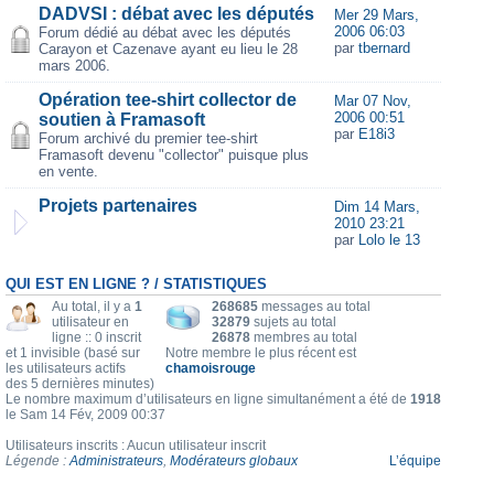
DADVSI : débat avec les députés
Mer 29 Mars,
2006 06:03
Forum dédié au débat avec les députés
par
tbernard
Carayon et Cazenave ayant eu lieu le 28
mars 2006.
Opération tee-shirt collector de
Mar 07 Nov,
2006 00:51
soutien à Framasoft
par
E18i3
Forum archivé du premier tee-shirt
Framasoft devenu "collector" puisque plus
en vente.
Projets partenaires
Dim 14 Mars,
2010 23:21
par
Lolo le 13
QUI EST EN LIGNE ? / STATISTIQUES
Au total, il y a
1
268685
messages au total
utilisateur en
32879
sujets au total
ligne :: 0 inscrit
26878
membres au total
et 1 invisible (basé sur
Notre membre le plus récent est
les utilisateurs actifs
chamoisrouge
des 5 dernières minutes)
Le nombre maximum d’utilisateurs en ligne simultanément a été de
1918
le Sam 14 Fév, 2009 00:37
Utilisateurs inscrits : Aucun utilisateur inscrit
Légende :
Administrateurs
,
Modérateurs globaux
L’équipe