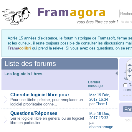
Recher
Après 15 années d’existence, le forum historique de Framasoft, ferme se
et les curieux, il reste toujours possible de consulter les discussions ma
Frama
colibri
qui prend la relève. Si vous avez des questions, on se re
Liste des forums
Utili
Les logiciels libres
Mot 
Dernier
R
message
conn
Cherche logiciel libre pour...
Mar 19 Déc,
2017 16:34
Pour une tâche précise, pour remplacer un
par
Thom1
logiciel propriétaire donné...
Fo
Questions/Réponses
Mar 19 Déc,
2017 15:33
Sur le logiciel libre en général ou un logiciel
Nous
par
libre en particulier
chamoisrouge