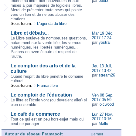
par
obor2
touche au libre, aux nouveautés et aux
mises à jour majeures de logiciels libres.
Merci de présenter toute news qui pointe
vers un lien et de ne pas abuser des
citations.
Sous-forum:
L'agenda du libre
Libre et débats...
Mar 19 Déc,
2017 17:24
Le Libre soulève de nombreuses questions,
par
yostral
notamment sur la vente liée, les verrous
numériques, les libertés numériques..,
Parlons-en avec écoute et respect de
l'autre.
Le comptoir des arts et de la
Jeu 13 Juil,
2017 13:42
culture
par
stream26
Quand l'esprit du libre pénètre le domaine
culturel...
Sous-forum:
Framartlibre
Le comptoir de l'éducation
Ven 08 Sep,
2017 05:59
Le libre et l'école vont (ou devraient aller) si
par
loicwood
bien ensemble...
Le café du commerce
Lun 27 Nov,
2017 10:16
Tout ce qui est un peu hors-sujet mais qui
par
Mallo
peut se partager...
Autour du réseau Framasoft
Dernier