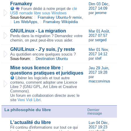
Framakey
Dim 03 Déc,
2017 14:09
Forum dédié à notre projet de
clé
par
jerome
USB nomade libre sous Windows
Sous-forums:
Framakey Ubuntu-fr remix
,
Les WebApps
,
Framakey Wikipédia
GNU/Linux - La migration
Mar 01 Août,
2017 07:57
Perdu dans la migration ? Demandez votre
par
serged
chemin, on peut peut-être vous aider.
GNU/Linux - J'y suis, j'y reste
Mer 01 Nov,
2017 14:12
Au quotidien encore quelques soucis ?
par
stef
Sous-forum:
Destination Ubuntu
Mise sous licence libre :
Jeu 29 Juin,
2017 19:28
questions pratiques et juridiques
par
Libérer les logiciels et tout autre
maccorvinus
contenu, comment adopter une Licence
Libre ? (GNU GPL, Art Libre et Creative
Commons).
Un forum en collaboration directe avec le
site
Veni Vidi Libri
.
La philosophie du libre
Dernier
message
L'actualité du libre
Lun 04 Déc,
2017 19:23
Fil continu d'informations sur tout ce qui