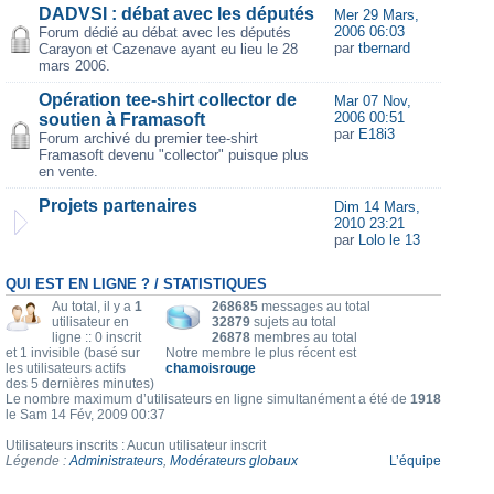
DADVSI : débat avec les députés
Mer 29 Mars,
2006 06:03
Forum dédié au débat avec les députés
par
tbernard
Carayon et Cazenave ayant eu lieu le 28
mars 2006.
Opération tee-shirt collector de
Mar 07 Nov,
2006 00:51
soutien à Framasoft
par
E18i3
Forum archivé du premier tee-shirt
Framasoft devenu "collector" puisque plus
en vente.
Projets partenaires
Dim 14 Mars,
2010 23:21
par
Lolo le 13
QUI EST EN LIGNE ? / STATISTIQUES
Au total, il y a
1
268685
messages au total
utilisateur en
32879
sujets au total
ligne :: 0 inscrit
26878
membres au total
et 1 invisible (basé sur
Notre membre le plus récent est
les utilisateurs actifs
chamoisrouge
des 5 dernières minutes)
Le nombre maximum d’utilisateurs en ligne simultanément a été de
1918
le Sam 14 Fév, 2009 00:37
Utilisateurs inscrits : Aucun utilisateur inscrit
Légende :
Administrateurs
,
Modérateurs globaux
L’équipe