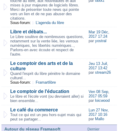
par
obor2
touche au libre, aux nouveautés et aux
mises à jour majeures de logiciels libres.
Merci de présenter toute news qui pointe
vers un lien et de ne pas abuser des
citations.
Sous-forum:
L'agenda du libre
Libre et débats...
Mar 19 Déc,
2017 17:24
Le Libre soulève de nombreuses questions,
par
yostral
notamment sur la vente liée, les verrous
numériques, les libertés numériques..,
Parlons-en avec écoute et respect de
l'autre.
Le comptoir des arts et de la
Jeu 13 Juil,
2017 13:42
culture
par
stream26
Quand l'esprit du libre pénètre le domaine
culturel...
Sous-forum:
Framartlibre
Le comptoir de l'éducation
Ven 08 Sep,
2017 05:59
Le libre et l'école vont (ou devraient aller) si
par
loicwood
bien ensemble...
Le café du commerce
Lun 27 Nov,
2017 10:16
Tout ce qui est un peu hors-sujet mais qui
par
Mallo
peut se partager...
Autour du réseau Framasoft
Dernier