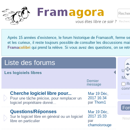
Recher
Après 15 années d’existence, le forum historique de Framasoft, ferme se
et les curieux, il reste toujours possible de consulter les discussions ma
Frama
colibri
qui prend la relève. Si vous avez des questions, on se re
Liste des forums
Utili
Les logiciels libres
Mot 
Dernier
R
message
conn
Cherche logiciel libre pour...
Mar 19 Déc,
2017 16:34
Pour une tâche précise, pour remplacer un
par
Thom1
logiciel propriétaire donné...
Fo
Questions/Réponses
Mar 19 Déc,
2017 15:33
Sur le logiciel libre en général ou un logiciel
Nous
par
libre en particulier
chamoisrouge