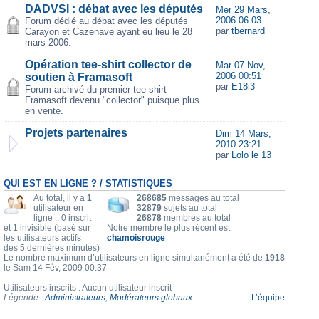
DADVSI : débat avec les députés
Mer 29 Mars,
2006 06:03
Forum dédié au débat avec les députés
par
tbernard
Carayon et Cazenave ayant eu lieu le 28
mars 2006.
Opération tee-shirt collector de
Mar 07 Nov,
2006 00:51
soutien à Framasoft
par
E18i3
Forum archivé du premier tee-shirt
Framasoft devenu "collector" puisque plus
en vente.
Projets partenaires
Dim 14 Mars,
2010 23:21
par
Lolo le 13
QUI EST EN LIGNE ? / STATISTIQUES
Au total, il y a
1
268685
messages au total
utilisateur en
32879
sujets au total
ligne :: 0 inscrit
26878
membres au total
et 1 invisible (basé sur
Notre membre le plus récent est
les utilisateurs actifs
chamoisrouge
des 5 dernières minutes)
Le nombre maximum d’utilisateurs en ligne simultanément a été de
1918
le Sam 14 Fév, 2009 00:37
Utilisateurs inscrits : Aucun utilisateur inscrit
Légende :
Administrateurs
,
Modérateurs globaux
L’équipe