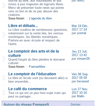
par
obor2
touche au libre, aux nouveautés et aux
mises à jour majeures de logiciels libres.
Merci de présenter toute news qui pointe
vers un lien et de ne pas abuser des
citations.
Sous-forum:
L'agenda du libre
Libre et débats...
Mar 19 Déc,
2017 17:24
Le Libre soulève de nombreuses questions,
par
yostral
notamment sur la vente liée, les verrous
numériques, les libertés numériques..,
Parlons-en avec écoute et respect de
l'autre.
Le comptoir des arts et de la
Jeu 13 Juil,
2017 13:42
culture
par
stream26
Quand l'esprit du libre pénètre le domaine
culturel...
Sous-forum:
Framartlibre
Le comptoir de l'éducation
Ven 08 Sep,
2017 05:59
Le libre et l'école vont (ou devraient aller) si
par
loicwood
bien ensemble...
Le café du commerce
Lun 27 Nov,
2017 10:16
Tout ce qui est un peu hors-sujet mais qui
par
Mallo
peut se partager...
Autour du réseau Framasoft
Dernier