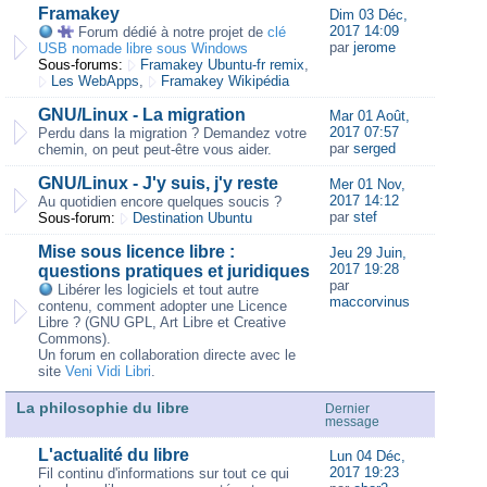
Framakey
Dim 03 Déc,
2017 14:09
Forum dédié à notre projet de
clé
par
jerome
USB nomade libre sous Windows
Sous-forums:
Framakey Ubuntu-fr remix
,
Les WebApps
,
Framakey Wikipédia
GNU/Linux - La migration
Mar 01 Août,
2017 07:57
Perdu dans la migration ? Demandez votre
par
serged
chemin, on peut peut-être vous aider.
GNU/Linux - J'y suis, j'y reste
Mer 01 Nov,
2017 14:12
Au quotidien encore quelques soucis ?
par
stef
Sous-forum:
Destination Ubuntu
Mise sous licence libre :
Jeu 29 Juin,
2017 19:28
questions pratiques et juridiques
par
Libérer les logiciels et tout autre
maccorvinus
contenu, comment adopter une Licence
Libre ? (GNU GPL, Art Libre et Creative
Commons).
Un forum en collaboration directe avec le
site
Veni Vidi Libri
.
La philosophie du libre
Dernier
message
L'actualité du libre
Lun 04 Déc,
2017 19:23
Fil continu d'informations sur tout ce qui