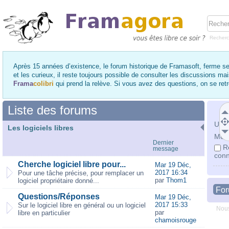
Recher
Après 15 années d’existence, le forum historique de Framasoft, ferme se
et les curieux, il reste toujours possible de consulter les discussions ma
Frama
colibri
qui prend la relève. Si vous avez des questions, on se re
Liste des forums
Utili
Les logiciels libres
Mot 
Dernier
R
message
conn
Cherche logiciel libre pour...
Mar 19 Déc,
2017 16:34
Pour une tâche précise, pour remplacer un
par
Thom1
logiciel propriétaire donné...
Fo
Questions/Réponses
Mar 19 Déc,
2017 15:33
Sur le logiciel libre en général ou un logiciel
Nous
par
libre en particulier
chamoisrouge