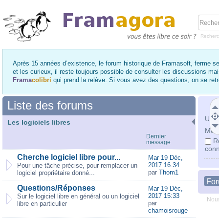
Recher
Après 15 années d’existence, le forum historique de Framasoft, ferme se
et les curieux, il reste toujours possible de consulter les discussions ma
Frama
colibri
qui prend la relève. Si vous avez des questions, on se re
Liste des forums
Utili
Les logiciels libres
Mot 
Dernier
R
message
conn
Cherche logiciel libre pour...
Mar 19 Déc,
2017 16:34
Pour une tâche précise, pour remplacer un
par
Thom1
logiciel propriétaire donné...
Fo
Questions/Réponses
Mar 19 Déc,
2017 15:33
Sur le logiciel libre en général ou un logiciel
Nous
par
libre en particulier
chamoisrouge