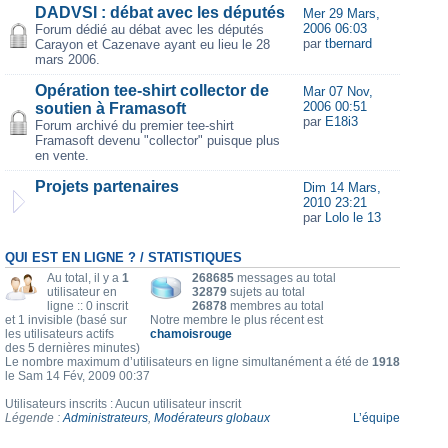
DADVSI : débat avec les députés
Mer 29 Mars,
2006 06:03
Forum dédié au débat avec les députés
par
tbernard
Carayon et Cazenave ayant eu lieu le 28
mars 2006.
Opération tee-shirt collector de
Mar 07 Nov,
2006 00:51
soutien à Framasoft
par
E18i3
Forum archivé du premier tee-shirt
Framasoft devenu "collector" puisque plus
en vente.
Projets partenaires
Dim 14 Mars,
2010 23:21
par
Lolo le 13
QUI EST EN LIGNE ? / STATISTIQUES
Au total, il y a
1
268685
messages au total
utilisateur en
32879
sujets au total
ligne :: 0 inscrit
26878
membres au total
et 1 invisible (basé sur
Notre membre le plus récent est
les utilisateurs actifs
chamoisrouge
des 5 dernières minutes)
Le nombre maximum d’utilisateurs en ligne simultanément a été de
1918
le Sam 14 Fév, 2009 00:37
Utilisateurs inscrits : Aucun utilisateur inscrit
Légende :
Administrateurs
,
Modérateurs globaux
L’équipe