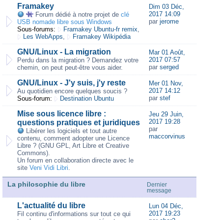
Framakey
Dim 03 Déc,
2017 14:09
Forum dédié à notre projet de
clé
par
jerome
USB nomade libre sous Windows
Sous-forums:
Framakey Ubuntu-fr remix
,
Les WebApps
,
Framakey Wikipédia
GNU/Linux - La migration
Mar 01 Août,
2017 07:57
Perdu dans la migration ? Demandez votre
par
serged
chemin, on peut peut-être vous aider.
GNU/Linux - J'y suis, j'y reste
Mer 01 Nov,
2017 14:12
Au quotidien encore quelques soucis ?
par
stef
Sous-forum:
Destination Ubuntu
Mise sous licence libre :
Jeu 29 Juin,
2017 19:28
questions pratiques et juridiques
par
Libérer les logiciels et tout autre
maccorvinus
contenu, comment adopter une Licence
Libre ? (GNU GPL, Art Libre et Creative
Commons).
Un forum en collaboration directe avec le
site
Veni Vidi Libri
.
La philosophie du libre
Dernier
message
L'actualité du libre
Lun 04 Déc,
2017 19:23
Fil continu d'informations sur tout ce qui