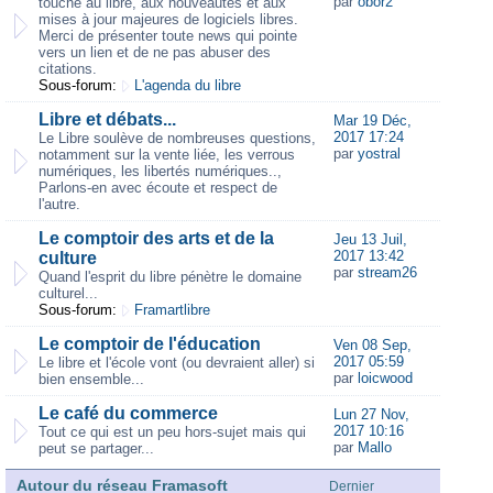
par
obor2
touche au libre, aux nouveautés et aux
mises à jour majeures de logiciels libres.
Merci de présenter toute news qui pointe
vers un lien et de ne pas abuser des
citations.
Sous-forum:
L'agenda du libre
Libre et débats...
Mar 19 Déc,
2017 17:24
Le Libre soulève de nombreuses questions,
par
yostral
notamment sur la vente liée, les verrous
numériques, les libertés numériques..,
Parlons-en avec écoute et respect de
l'autre.
Le comptoir des arts et de la
Jeu 13 Juil,
2017 13:42
culture
par
stream26
Quand l'esprit du libre pénètre le domaine
culturel...
Sous-forum:
Framartlibre
Le comptoir de l'éducation
Ven 08 Sep,
2017 05:59
Le libre et l'école vont (ou devraient aller) si
par
loicwood
bien ensemble...
Le café du commerce
Lun 27 Nov,
2017 10:16
Tout ce qui est un peu hors-sujet mais qui
par
Mallo
peut se partager...
Autour du réseau Framasoft
Dernier